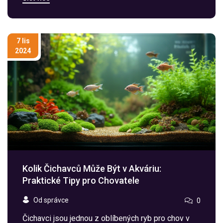
pokrývá základní pravidla osvětlení akvária a nabízí
užitečné tipy a zajímavosti, které pomohou zajistit,
že váš podvodní ekosystém bude zdravý a
kvetoucí. Nechte se inspirovat našimi radami a
7 lis
vytvořte svým vodním mazlíčkům ideální domov.
2024
Kolik Čichavců Může Být v Akváriu:
Praktické Tipy pro Chovatele
Od správce
0
Čichavci jsou jednou z oblíbených ryb pro chov v