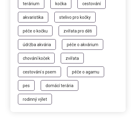
terárium
kočka
cestování
akvaristika
stelivo pro kočky
péče o kočku
zvířata pro děti
údržba akvária
péče o akvárium
chování koček
zvířata
cestování s psem
péče o agamu
pes
domácí terária
rodinný výlet