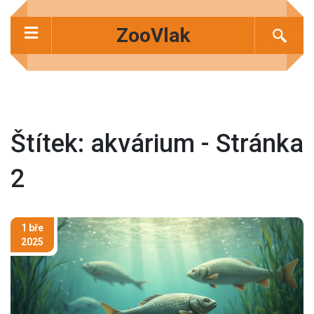
ZooVlak
Štítek: akvárium - Stránka
2
1 bře
2025