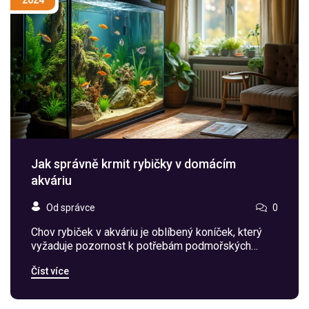
2024
Jak správně krmit rybičky v domácím
akváriu
Od správce
0
Chov rybiček v akváriu je oblíbený koníček, který
vyžaduje pozornost k potřebám podmořských
obyvatel. Správná strava je klíčová pro zdraví a
Číst více
vitalitu vašich rybiček. V článku se dozvíte, jaké
krmivo je nejvhodnější, jak často by měly být
rybičky krmeny a jak se vyhnout běžným chybám při