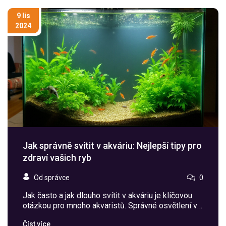
krmení. Zjistíte také více o různých druzích krmiv,
které můžete používat.
9 lis
2024
Jak správně svítit v akváriu: Nejlepší tipy pro
zdraví vašich ryb
Od správce
0
Jak často a jak dlouho svítit v akváriu je klíčovou
otázkou pro mnoho akvaristů. Správné osvětlení v
akváriu nejen zajišťuje, že rostliny prosperují, ale
Číst více
také ovlivňuje zdraví a chování ryb. Tento článek