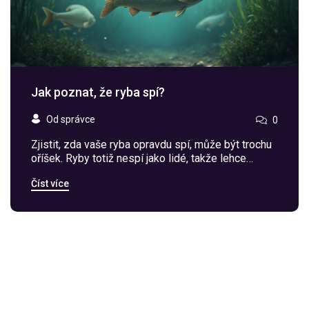
Jak poznat, že ryba spí?
Od správce
0
Zjistit, zda vaše ryba opravdu spí, může být trochu
oříšek. Ryby totiž nespí jako lidé, takže lehce
překvapí, že když spí, většinou stále vypadají
Číst více
aktivně. V tomto článku se dozvíte, jak rozpoznat
rybí spánek i některé zajímavosti o tom, jak a kde
vlastně ryby spí, i jak jim při spánku vytvořit ideální
podmínky.