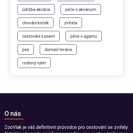
údržba akvária
péče o akvárium
chování koček
zvířata
cestování s psem
péče o agamu
pes
domácí terária
rodinný výlet
O nás
ZooVlak je váš definitivní průvodce pro cestování se zvířaty.