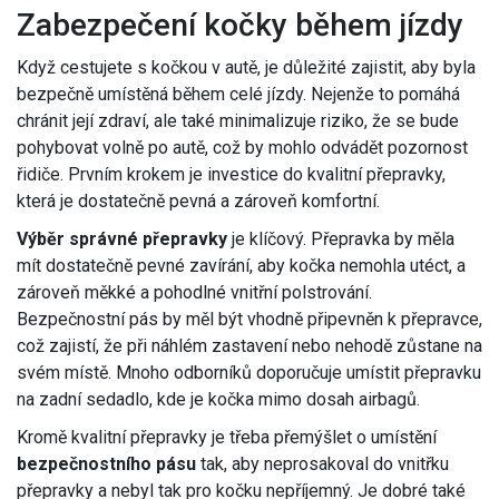
Zabezpečení kočky během jízdy
Když cestujete s kočkou v autě, je důležité zajistit, aby byla
bezpečně umístěná během celé jízdy. Nejenže to pomáhá
chránit její zdraví, ale také minimalizuje riziko, že se bude
pohybovat volně po autě, což by mohlo odvádět pozornost
řidiče. Prvním krokem je investice do kvalitní přepravky,
která je dostatečně pevná a zároveň komfortní.
Výběr správné přepravky
je klíčový. Přepravka by měla
mít dostatečně pevné zavírání, aby kočka nemohla utéct, a
zároveň měkké a pohodlné vnitřní polstrování.
Bezpečnostní pás by měl být vhodně připevněn k přepravce,
což zajistí, že při náhlém zastavení nebo nehodě zůstane na
svém místě. Mnoho odborníků doporučuje umístit přepravku
na zadní sedadlo, kde je kočka mimo dosah airbagů.
Kromě kvalitní přepravky je třeba přemýšlet o umístění
bezpečnostního pásu
tak, aby neprosakoval do vnitřku
přepravky a nebyl tak pro kočku nepříjemný. Je dobré také