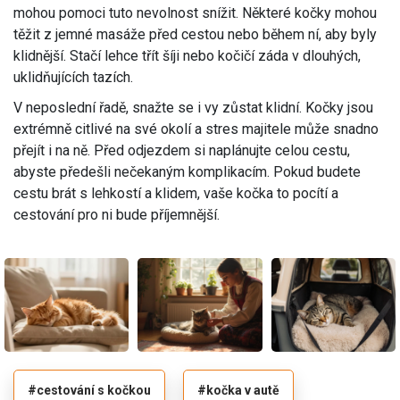
mohou pomoci tuto nevolnost snížit. Některé kočky mohou
těžit z jemné masáže před cestou nebo během ní, aby byly
klidnější. Stačí lehce třít šíji nebo kočičí záda v dlouhých,
uklidňujících tazích.
V neposlední řadě, snažte se i vy zůstat klidní. Kočky jsou
extrémně citlivé na své okolí a stres majitele může snadno
přejít i na ně. Před odjezdem si naplánujte celou cestu,
abyste předešli nečekaným komplikacím. Pokud budete
cestu brát s lehkostí a klidem, vaše kočka to pocítí a
cestování pro ni bude příjemnější.
#cestování s kočkou
#kočka v autě