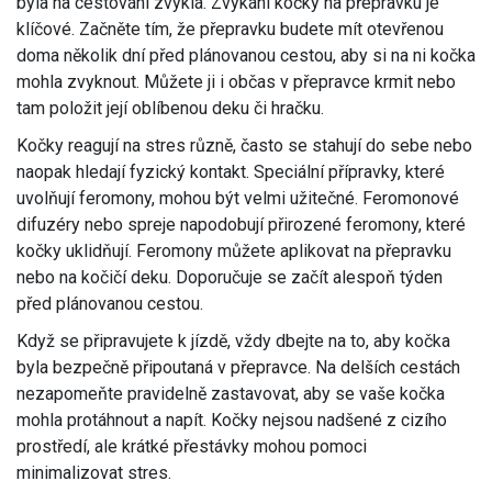
byla na cestování zvyklá. Zvykání kočky na přepravku je
klíčové. Začněte tím, že přepravku budete mít otevřenou
doma několik dní před plánovanou cestou, aby si na ni kočka
mohla zvyknout. Můžete ji i občas v přepravce krmit nebo
tam položit její oblíbenou deku či hračku.
Kočky reagují na stres různě, často se stahují do sebe nebo
naopak hledají fyzický kontakt. Speciální přípravky, které
uvolňují feromony, mohou být velmi užitečné. Feromonové
difuzéry nebo spreje napodobují přirozené feromony, které
kočky uklidňují. Feromony můžete aplikovat na přepravku
nebo na kočičí deku. Doporučuje se začít alespoň týden
před plánovanou cestou.
Když se připravujete k jízdě, vždy dbejte na to, aby kočka
byla bezpečně připoutaná v přepravce. Na delších cestách
nezapomeňte pravidelně zastavovat, aby se vaše kočka
mohla protáhnout a napít. Kočky nejsou nadšené z cizího
prostředí, ale krátké přestávky mohou pomoci
minimalizovat stres.