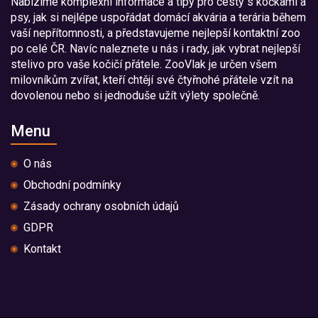
Nabízíme komplexní informace a tipy pro cesty s kočkami a
psy, jak si nejlépe uspořádat domácí akvária a terária během
vaší nepřítomnosti, a představujeme nejlepší kontaktní zoo
po celé ČR. Navíc naleznete u nás i rady, jak vybrat nejlepší
stelivo pro vaše kočičí přátele. ZooVlak je určen všem
milovníkům zvířat, kteří chtějí své čtyřnohé přátele vzít na
dovolenou nebo si jednoduše užít výlety společně.
Menu
O nás
Obchodní podmínky
Zásady ochrany osobních údajů
GDPR
Kontakt