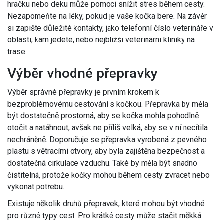
hračku nebo deku může pomoci snížit stres během cesty.
Nezapomeňte na léky, pokud je vaše kočka bere. Na závěr
si zapište důležité kontakty, jako telefonní číslo veterináře v
oblasti, kam jedete, nebo nejbližší veterinární kliniky na
trase.
Výběr vhodné přepravky
Výběr správné přepravky je prvním krokem k
bezproblémovému cestování s kočkou. Přepravka by měla
být dostatečně prostorná, aby se kočka mohla pohodlně
otočit a natáhnout, avšak ne příliš velká, aby se v ní necítila
nechráněně. Doporučuje se přepravka vyrobená z pevného
plastu s větracími otvory, aby byla zajištěna bezpečnost a
dostatečná cirkulace vzduchu. Také by měla být snadno
čistitelná, protože kočky mohou během cesty zvracet nebo
vykonat potřebu.
Existuje několik druhů přepravek, které mohou být vhodné
pro různé typy cest. Pro krátké cesty může stačit měkká