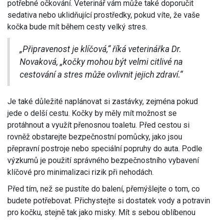
potřebné očkování. Veterinář vám může také doporučit
sedativa nebo uklidňující prostředky, pokud víte, že vaše
kočka bude mít během cesty velký stres.
„Připravenost je klíčová,“ říká veterinářka Dr.
Novaková, „kočky mohou být velmi citlivé na
cestování a stres může ovlivnit jejich zdraví.“
Je také důležité naplánovat si zastávky, zejména pokud
jede o delší cestu. Kočky by měly mít možnost se
protáhnout a využít přenosnou toaletu. Před cestou si
rovněž obstarejte bezpečnostní pomůcky, jako jsou
přepravní postroje nebo speciální popruhy do auta. Podle
výzkumů je použití správného bezpečnostního vybavení
klíčové pro minimalizaci rizik při nehodách.
Před tím, než se pustíte do balení, přemýšlejte o tom, co
budete potřebovat. Přichystejte si dostatek vody a potravin
pro kočku, stejně tak jako misky. Mít s sebou oblíbenou