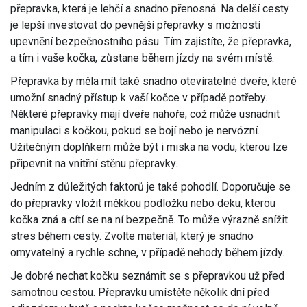
přepravka, která je lehčí a snadno přenosná. Na delší cesty
je lepší investovat do pevnější přepravky s možností
upevnění bezpečnostního pásu. Tím zajistíte, že přepravka,
a tím i vaše kočka, zůstane během jízdy na svém místě.
Přepravka by měla mít také snadno otevíratelné dveře, které
umožní snadný přístup k vaší kočce v případě potřeby.
Některé přepravky mají dveře nahoře, což může usnadnit
manipulaci s kočkou, pokud se bojí nebo je nervózní.
Užitečným doplňkem může být i miska na vodu, kterou lze
připevnit na vnitřní stěnu přepravky.
Jedním z důležitých faktorů je také pohodlí. Doporučuje se
do přepravky vložit měkkou podložku nebo deku, kterou
kočka zná a cítí se na ní bezpečně. To může výrazně snížit
stres během cesty. Zvolte materiál, který je snadno
omyvatelný a rychle schne, v případě nehody během jízdy.
Je dobré nechat kočku seznámit se s přepravkou už před
samotnou cestou. Přepravku umístěte několik dní před