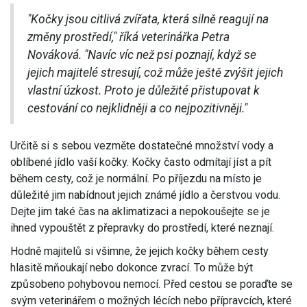
"Kočky jsou citlivá zvířata, která silně reagují na
změny prostředí," říká veterinářka Petra
Nováková. "Navíc víc než psi poznají, když se
jejich majitelé stresují, což může ještě zvýšit jejich
vlastní úzkost. Proto je důležité přistupovat k
cestování co nejklidněji a co nejpozitivněji."
Určitě si s sebou vezměte dostatečné množství vody a
oblíbené jídlo vaší kočky. Kočky často odmítají jíst a pít
během cesty, což je normální. Po příjezdu na místo je
důležité jim nabídnout jejich známé jídlo a čerstvou vodu.
Dejte jim také čas na aklimatizaci a nepokoušejte se je
ihned vypouštět z přepravky do prostředí, které neznají.
Hodně majitelů si všimne, že jejich kočky během cesty
hlasitě mňoukají nebo dokonce zvrací. To může být
způsobeno pohybovou nemocí. Před cestou se poraďte se
svým veterinářem o možných lécích nebo přípravcích, které