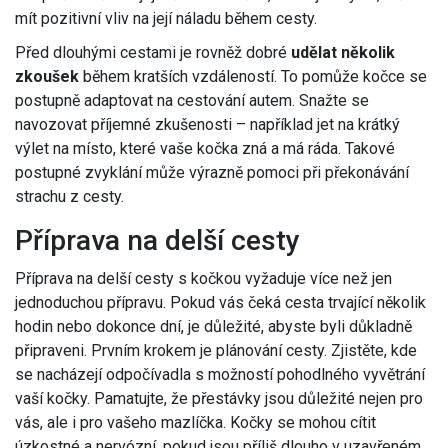
mít pozitivní vliv na její náladu během cesty.
Před dlouhými cestami je rovněž dobré
udělat několik
zkoušek
během kratších vzdáleností. To pomůže kočce se
postupně adaptovat na cestování autem. Snažte se
navozovat příjemné zkušenosti – například jet na krátký
výlet na místo, které vaše kočka zná a má ráda. Takové
postupné zvyklání může výrazně pomoci při překonávání
strachu z cesty.
Příprava na delší cesty
Příprava na delší cesty s kočkou vyžaduje více než jen
jednoduchou přípravu. Pokud vás čeká cesta trvající několik
hodin nebo dokonce dní, je důležité, abyste byli důkladně
připraveni. Prvním krokem je plánování cesty. Zjistěte, kde
se nacházejí odpočívadla s možností pohodlného vyvětrání
vaší kočky. Pamatujte, že přestávky jsou důležité nejen pro
vás, ale i pro vašeho mazlíčka. Kočky se mohou cítit
úzkostné a nervózní, pokud jsou příliš dlouho v uzavřeném