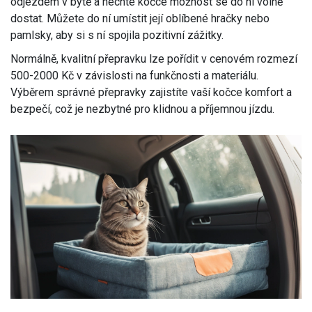
odjezdem v bytě a nechte kočce možnost se do ní volně
dostat. Můžete do ní umístit její oblíbené hračky nebo
pamlsky, aby si s ní spojila pozitivní zážitky.
Normálně, kvalitní přepravku lze pořídit v cenovém rozmezí
500-2000 Kč v závislosti na funkčnosti a materiálu.
Výběrem správné přepravky zajistíte vaší kočce komfort a
bezpečí, což je nezbytné pro klidnou a příjemnou jízdu.