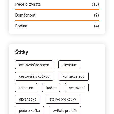
Péče o zvířata
(15)
Domácnost
(9)
Rodina
(4)
Štítky
cestování se psem
akvárium
cestování s kočkou
kontaktní zoo
terárium
kočka
cestování
akvaristika
stelivo pro kočky
péče o kočku
zvířata pro děti