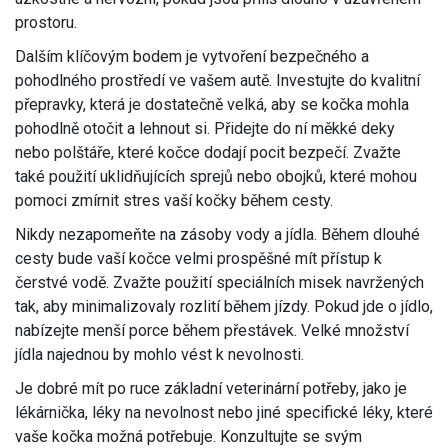
prostoru.
Dalším klíčovým bodem je vytvoření bezpečného a
pohodlného prostředí ve vašem autě. Investujte do kvalitní
přepravky, která je dostatečně velká, aby se kočka mohla
pohodlně otočit a lehnout si. Přidejte do ní měkké deky
nebo polštáře, které kočce dodají pocit bezpečí. Zvažte
také použití uklidňujících sprejů nebo obojků, které mohou
pomoci zmírnit stres vaší kočky během cesty.
Nikdy nezapomeňte na zásoby vody a jídla. Během dlouhé
cesty bude vaší kočce velmi prospěšné mít přístup k
čerstvé vodě. Zvažte použití speciálních misek navržených
tak, aby minimalizovaly rozlití během jízdy. Pokud jde o jídlo,
nabízejte menší porce během přestávek. Velké množství
jídla najednou by mohlo vést k nevolnosti.
Je dobré mít po ruce základní veterinární potřeby, jako je
lékárnička, léky na nevolnost nebo jiné specifické léky, které
vaše kočka možná potřebuje. Konzultujte se svým