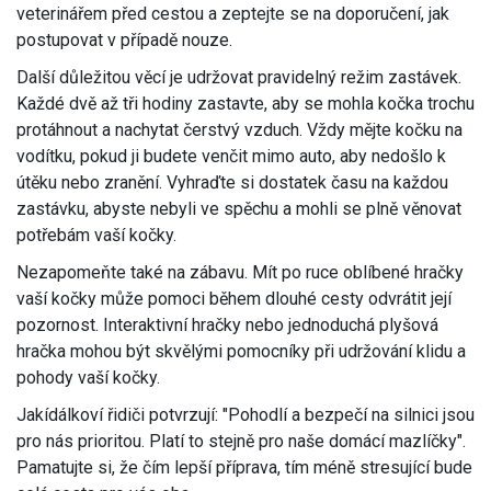
veterinářem před cestou a zeptejte se na doporučení, jak
postupovat v případě nouze.
Další důležitou věcí je udržovat pravidelný režim zastávek.
Každé dvě až tři hodiny zastavte, aby se mohla kočka trochu
protáhnout a nachytat čerstvý vzduch. Vždy mějte kočku na
vodítku, pokud ji budete venčit mimo auto, aby nedošlo k
útěku nebo zranění. Vyhraďte si dostatek času na každou
zastávku, abyste nebyli ve spěchu a mohli se plně věnovat
potřebám vaší kočky.
Nezapomeňte také na zábavu. Mít po ruce oblíbené hračky
vaší kočky může pomoci během dlouhé cesty odvrátit její
pozornost. Interaktivní hračky nebo jednoduchá plyšová
hračka mohou být skvělými pomocníky při udržování klidu a
pohody vaší kočky.
Jakídálkoví řidiči potvrzují: "Pohodlí a bezpečí na silnici jsou
pro nás prioritou. Platí to stejně pro naše domácí mazlíčky".
Pamatujte si, že čím lepší příprava, tím méně stresující bude