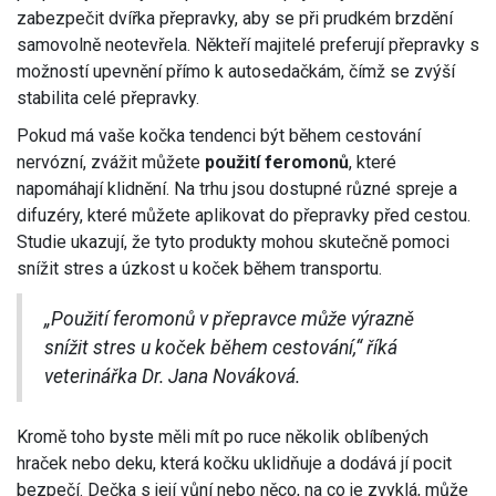
zabezpečit dvířka přepravky, aby se při prudkém brzdění
samovolně neotevřela. Někteří majitelé preferují přepravky s
možností upevnění přímo k autosedačkám, čímž se zvýší
stabilita celé přepravky.
Pokud má vaše kočka tendenci být během cestování
nervózní, zvážit můžete
použití feromonů
, které
napomáhají klidnění. Na trhu jsou dostupné různé spreje a
difuzéry, které můžete aplikovat do přepravky před cestou.
Studie ukazují, že tyto produkty mohou skutečně pomoci
snížit stres a úzkost u koček během transportu.
„Použití feromonů v přepravce může výrazně
snížit stres u koček během cestování,“ říká
veterinářka Dr. Jana Nováková.
Kromě toho byste měli mít po ruce několik oblíbených
hraček nebo deku, která kočku uklidňuje a dodává jí pocit
bezpečí. Dečka s její vůní nebo něco, na co je zvyklá, může