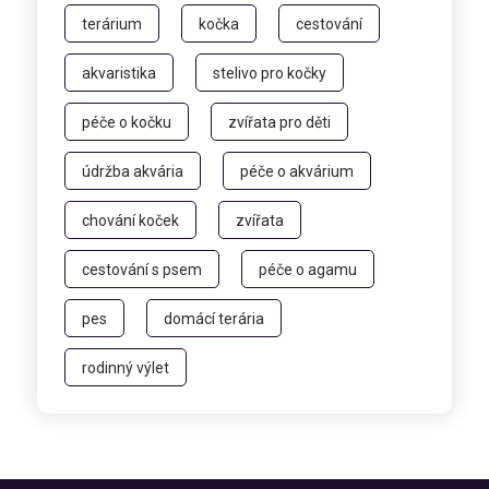
terárium
kočka
cestování
akvaristika
stelivo pro kočky
péče o kočku
zvířata pro děti
údržba akvária
péče o akvárium
chování koček
zvířata
cestování s psem
péče o agamu
pes
domácí terária
rodinný výlet