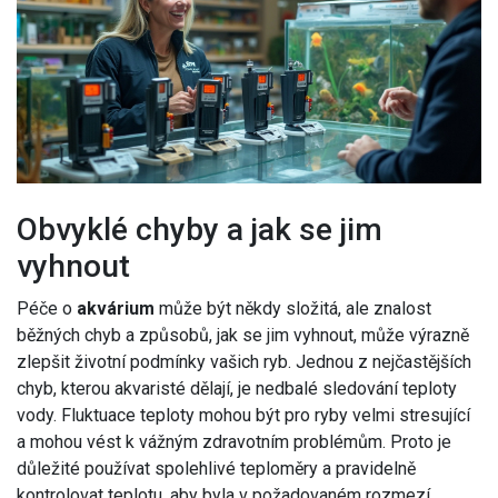
Obvyklé chyby a jak se jim
vyhnout
Péče o
akvárium
může být někdy složitá, ale znalost
běžných chyb a způsobů, jak se jim vyhnout, může výrazně
zlepšit životní podmínky vašich ryb. Jednou z nejčastějších
chyb, kterou akvaristé dělají, je nedbalé sledování teploty
vody. Fluktuace teploty mohou být pro ryby velmi stresující
a mohou vést k vážným zdravotním problémům. Proto je
důležité používat spolehlivé teploměry a pravidelně
kontrolovat teplotu, aby byla v požadovaném rozmezí.