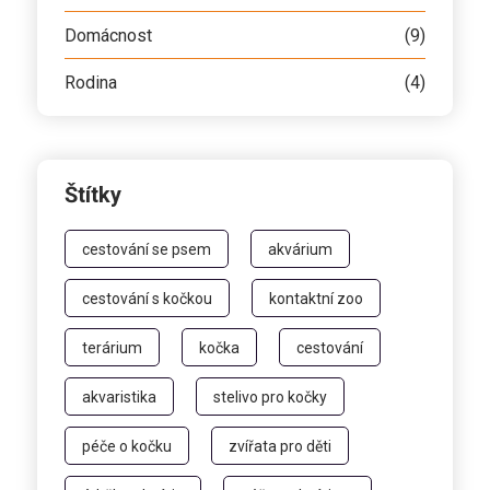
Domácnost
(9)
Rodina
(4)
Štítky
cestování se psem
akvárium
cestování s kočkou
kontaktní zoo
terárium
kočka
cestování
akvaristika
stelivo pro kočky
péče o kočku
zvířata pro děti