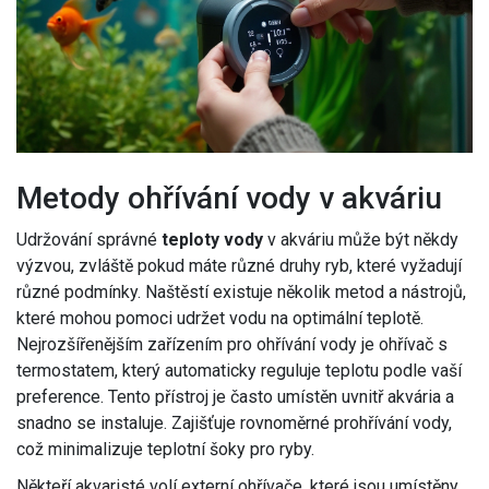
Metody ohřívání vody v akváriu
Udržování správné
teploty vody
v akváriu může být někdy
výzvou, zvláště pokud máte různé druhy ryb, které vyžadují
různé podmínky. Naštěstí existuje několik metod a nástrojů,
které mohou pomoci udržet vodu na optimální teplotě.
Nejrozšířenějším zařízením pro ohřívání vody je ohřívač s
termostatem, který automaticky reguluje teplotu podle vaší
preference. Tento přístroj je často umístěn uvnitř akvária a
snadno se instaluje. Zajišťuje rovnoměrné prohřívání vody,
což minimalizuje teplotní šoky pro ryby.
Někteří akvaristé volí externí ohřívače, které jsou umístěny