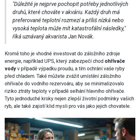
"Důležité je nejprve pochopit potřeby jednotlivých
druhů, které chováte v akváriu. Každý druh má
preferované teplotní rozmezí a příliš nízká nebo
vysoká teplota může mít katastrofální následky,"
říká uznávaný akvarista Jan Novák.
Kromě toho je vhodné investovat do záložního zdroje
energie, například UPS, který zabezpečí chod
ohřívače
vody
v případě výpadku proudu, a tím ochrání vaše ryby
před chladem. Také můžete zvážit umístění záložního
ohřívače do vodního rezervoáru, aby se minimalizovalo
riziko ztráty teploty v případě selhání hlavního ohřívače.
Tyto jednoduché kroky nejen zlepší životní podmínky vašich
ryb, ale také zajistí klid mysli pro vás jako jejich chovatele.