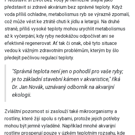
představit si zdravé akvárium bez správné teploty. Když
voda příliš ochladne, metabolismus ryb se výrazně zpomalí,
což může vést ke ztrátě chuti k jídlu a letargii. Na druhé
straně, příliš vysoké teploty mohou urychlit metabolismus
až k vyčerpání, kdy ryby nedokážou odpočívat ani se
efektivně regenerovat. Ať tak či onak, obě tyto situace
vedou k vážným zdravotním problémům, kterým by šlo
předejít pečlivou regulací teploty.
"Správná teplota není jen o pohodlí pro vaše ryby;
je to základní stavební kámen v akvaristice," říká
Dr. Jan Novák, uznávaný odborník na akvarijní
ekologii.
Zvláštní pozornost si zaslouží také mikroorganismy a
rostliny, které žijí spolu s rybami, protože jejich potřeby
mohou být jemně vyladěné. Například mnohé akvarijní
rostliny prosperují pouze v úzkém teplotním rozsahu, kde