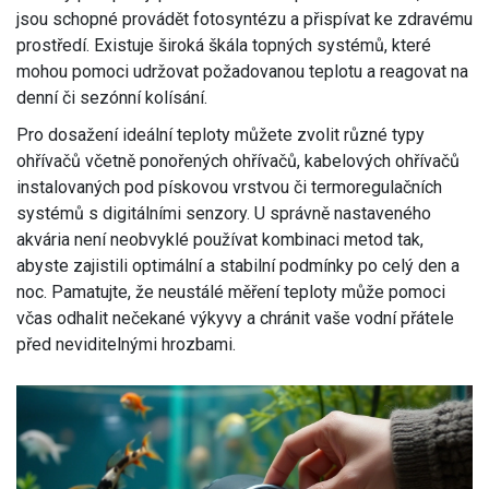
jsou schopné provádět fotosyntézu a přispívat ke zdravému
prostředí. Existuje široká škála topných systémů, které
mohou pomoci udržovat požadovanou teplotu a reagovat na
denní či sezónní kolísání.
Pro dosažení ideální teploty můžete zvolit různé typy
ohřívačů včetně ponořených ohřívačů, kabelových ohřívačů
instalovaných pod pískovou vrstvou či termoregulačních
systémů s digitálními senzory. U správně nastaveného
akvária není neobvyklé používat kombinaci metod tak,
abyste zajistili optimální a stabilní podmínky po celý den a
noc. Pamatujte, že neustálé měření teploty může pomoci
včas odhalit nečekané výkyvy a chránit vaše vodní přátele
před neviditelnými hrozbami.