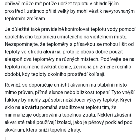
ohřívač může mít potíže udržet teplotu v chladnějším
prostředí, zatímco příliš velký by mohl vést k nevyrovnaným
teplotním změnám.
Je důležité také pravidelně kontrolovat teplotu vody pomocí
spolehlivého teploměru umístěného na viditelném místě.
Nezapomínejte, že teploměry s přísavkou se mohou lišit od
teploty ve středu
akvária
, proto je občas dobré použít
alespoň dva teploměry na různých místech. Podívejte se na
teplotu nejméně dvakrát denně, zejména při změně ročního
období, kdy teploty okolního prostředí kolísají.
Rovněž se doporučuje umístit akvárium na stabilní místo
mimo průvan, přímé slunce nebo blízkost topení. Tyto vnější
faktory by mohly způsobit nežádoucí výkyvy teploty. Krycí
sklo na
akváriu
pomáhá stabilizovat teplotu tím, že
minimalizuje odpařování a tepelnou ztrátu. Někteří zkušení
akvaristé také používají izolaci, jako je pěnový podklad pod
akvárium, která sníží tepelné ztráty.