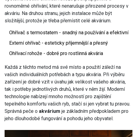
rovnoměrné ohřívání, které nenarušuje přirozené procesy v
akváriu. Na druhou stranu, jejich instalace může být
složitější, protože je třeba přemístit celé akvárium.
Ohřívač s termostatem - snadný na používání a efektivní
Externí ohřívač - esteticky příjemnější a přesný
Ohřívací rohože - dobré pro rostlinná akvária
Každá z těchto metod má své místo a použití záleží na
vašich individuálních potřebách a typu akvária. Při výběru
zařízení je dobré vzít v úvahu jak velikost vašeho akvária,
tak i potřeby jednotlivých druhů, které v něm žijí. Moderní
technologie nabízejí mnoho možností pro zajištění
tepelného komfortu vašich ryb, stačí si jen vybrat tu pravou.
Správná peče o
akvárium
je základním předpokladem pro
jeho dlouhodobé fungování a pohodu jeho obyvatel.