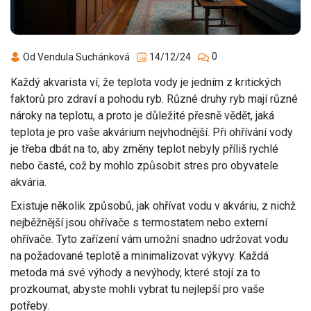
0
Od Vendula Suchánková
14/12/24
Každý akvarista ví, že teplota vody je jedním z kritických
faktorů pro zdraví a pohodu ryb. Různé druhy ryb mají různé
nároky na teplotu, a proto je důležité přesně vědět, jaká
teplota je pro vaše akvárium nejvhodnější. Při ohřívání vody
je třeba dbát na to, aby změny teplot nebyly příliš rychlé
nebo časté, což by mohlo způsobit stres pro obyvatele
akvária.
Existuje několik způsobů, jak ohřívat vodu v akváriu, z nichž
nejběžnější jsou ohřívače s termostatem nebo externí
ohřívače. Tyto zařízení vám umožní snadno udržovat vodu
na požadované teplotě a minimalizovat výkyvy. Každá
metoda má své výhody a nevýhody, které stojí za to
prozkoumat, abyste mohli vybrat tu nejlepší pro vaše
potřeby.