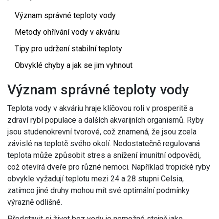
Význam správné teploty vody
Metody ohřívání vody v akváriu
Tipy pro udržení stabilní teploty
Obvyklé chyby a jak se jim vyhnout
Význam správné teploty vody
Teplota vody v akváriu hraje klíčovou roli v prosperitě a
zdraví rybí populace a dalších akvarijních organismů. Ryby
jsou studenokrevní tvorové, což znamená, že jsou zcela
závislé na teplotě svého okolí. Nedostatečně regulovaná
teplota může způsobit stres a snížení imunitní odpovědi,
což otevírá dveře pro různé nemoci. Například tropické ryby
obvykle vyžadují teplotu mezi 24 a 28 stupni Celsia,
zatímco jiné druhy mohou mít své optimální podmínky
výrazně odlišné.
Představit si život bez vody je nemožné stejně jako