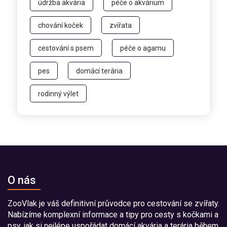
údržba akvária
péče o akvárium
chování koček
zvířata
cestování s psem
péče o agamu
pes
domácí terária
rodinný výlet
O nás
ZooVlak je váš definitivní průvodce pro cestování se zvířaty.
Nabízíme komplexní informace a tipy pro cesty s kočkami a
psy, jak si nejlépe uspořádat domácí akvária a terária během