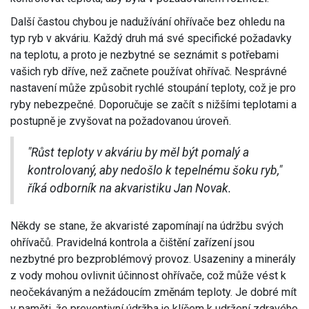
Další častou chybou je nadužívání ohřívače bez ohledu na
typ ryb v akváriu. Každý druh má své specifické požadavky
na teplotu, a proto je nezbytné se seznámit s potřebami
vašich ryb dříve, než začnete používat ohřívač. Nesprávné
nastavení může způsobit rychlé stoupání teploty, což je pro
ryby nebezpečné. Doporučuje se začít s nižšími teplotami a
postupně je zvyšovat na požadovanou úroveň.
"Růst teploty v akváriu by měl být pomalý a
kontrolovaný, aby nedošlo k tepelnému šoku ryb,"
říká odborník na akvaristiku Jan Novak.
Někdy se stane, že akvaristé zapomínají na údržbu svých
ohřívačů. Pravidelná kontrola a čištění zařízení jsou
nezbytné pro bezproblémový provoz. Usazeniny a minerály
z vody mohou ovlivnit účinnost ohřívače, což může vést k
neočekávaným a nežádoucím změnám teploty. Je dobré mít
v paměti, že preventivní údržba je klíčem k udržení zdravého