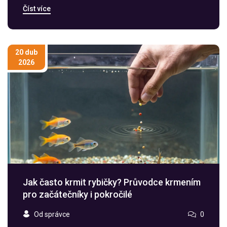
filtrace, krmením ryb a bojem s řasami pro zdravý
Číst více
ekosystém.
20 dub
2026
Jak často krmit rybičky? Průvodce krmením
pro začátečníky i pokročilé
Od správce
0