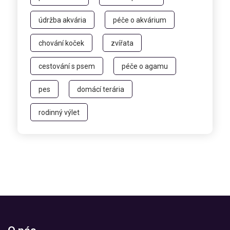
údržba akvária
péče o akvárium
chování koček
zvířata
cestování s psem
péče o agamu
pes
domácí terária
rodinný výlet