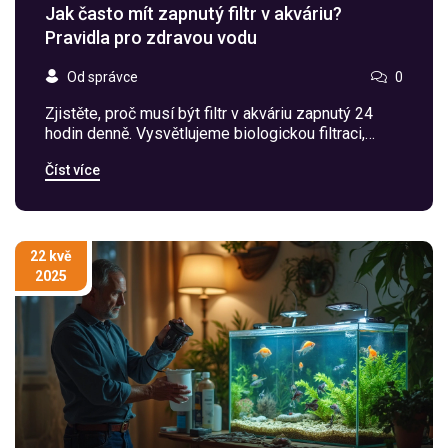
Jak často mít zapnutý filtr v akváriu?
Pravidla pro zdravou vodu
Od správce
0
Zjistěte, proč musí být filtr v akváriu zapnutý 24
hodin denně. Vysvětlujeme biologickou filtraci,
rizika vypnutí a jak správně udržovat čistotu vody
Číst více
pro vaše ryby.
22 kvě
2025