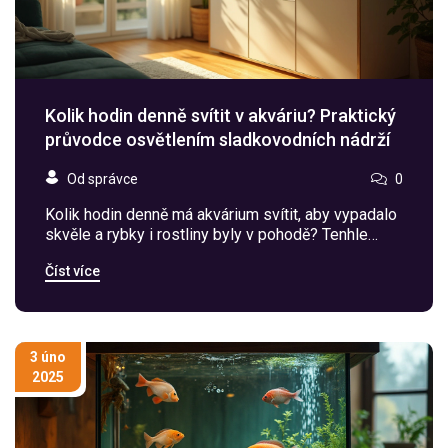
Kolik hodin denně svítit v akváriu? Praktický
průvodce osvětlením sladkovodních nádrží
Od správce
0
Kolik hodin denně má akvárium svítit, aby vypadalo
skvěle a rybky i rostliny byly v pohodě? Tenhle
článek ti ukáže, jak nastavit správnou délku
Číst více
osvětlení podle typu akvária, ryb i rostlin. Zjistíš, co
se může stát při příliš krátkém nebo dlouhém
svícení, a jaké chyby dělají začátečníci nejčastěji.
Dostaneš konkrétní tipy nejen na počet hodin, ale i
na automatizaci svícení a řešení problémů s
3 úno
řasami. Odpovědi jsou přímé, aktuální a
2025
srozumitelné i pro úplného začátečníka.