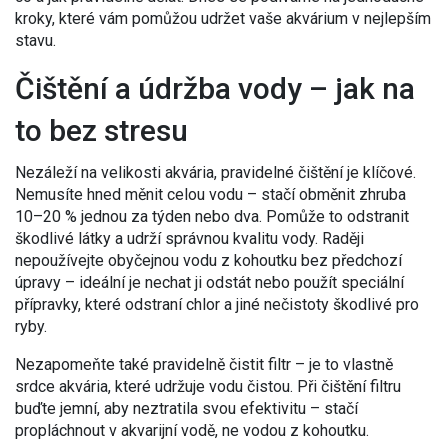
kroky, které vám pomůžou udržet vaše akvárium v nejlepším
stavu.
Čištění a údržba vody – jak na
to bez stresu
Nezáleží na velikosti akvária, pravidelné čištění je klíčové.
Nemusíte hned měnit celou vodu – stačí obměnit zhruba
10–20 % jednou za týden nebo dva. Pomůže to odstranit
škodlivé látky a udrží správnou kvalitu vody. Raději
nepoužívejte obyčejnou vodu z kohoutku bez předchozí
úpravy – ideální je nechat ji odstát nebo použít speciální
přípravky, které odstraní chlor a jiné nečistoty škodlivé pro
ryby.
Nezapomeňte také pravidelně čistit filtr – je to vlastně
srdce akvária, které udržuje vodu čistou. Při čištění filtru
buďte jemní, aby neztratila svou efektivitu – stačí
propláchnout v akvarijní vodě, ne vodou z kohoutku.