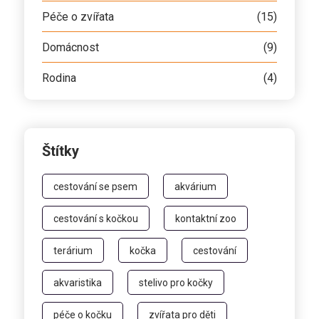
Péče o zvířata
(15)
Domácnost
(9)
Rodina
(4)
Štítky
cestování se psem
akvárium
cestování s kočkou
kontaktní zoo
terárium
kočka
cestování
akvaristika
stelivo pro kočky
péče o kočku
zvířata pro děti