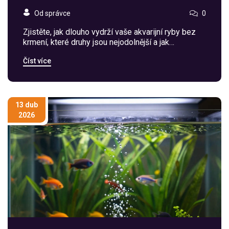
Od správce
0
Zjistěte, jak dlouho vydrží vaše akvarijní ryby bez
krmení, které druhy jsou nejodolnější a jak
bezpečně vyřešit krmení během dovolené, abyste
Číst více
se vyhnuli katastrofě.
13 dub
2026