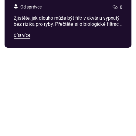
Od správce
0
Zjistěte, jak dlouho může být filtr v akváriu vypnutý
bez rizika pro ryby. Přečtěte si o biologické filtraci,
rizicích vypínání a tipy pro bezpečnou údržbu.
Číst více