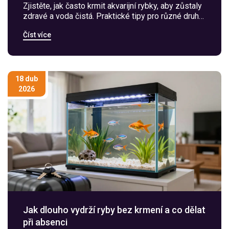
Zjistěte, jak často krmit akvarijní rybky, aby zůstaly
zdravé a voda čistá. Praktické tipy pro různé druhy
ryb, varovné signály překrmování a rady na
Číst více
dovolenou.
18 dub
2026
Jak dlouho vydrží ryby bez krmení a co dělat
při absenci