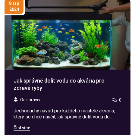
monitorovat teplotu a jak vybrat správné vybavení
8 srp
pro vaše konkrétní akvárium.
2024
Jak správně dolít vodu do akvária pro
zdravé ryby
Od správce
0
Jednoduchý návod pro každého majitele akvária,
který se chce naučit, jak správně dolít vodu do
akvária. Tento článek obsahuje krok po kroku
Číst více
postup, zajímavosti a tipy, jak udržet vodu v akváriu
čistou a bezpečnou pro ryby.