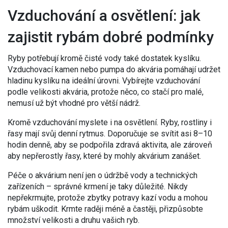
Vzduchování a osvětlení: jak
zajistit rybám dobré podmínky
Ryby potřebují kromě čisté vody také dostatek kyslíku.
Vzduchovací kamen nebo pumpa do akvária pomáhají udržet
hladinu kyslíku na ideální úrovni. Vybírejte vzduchování
podle velikosti akvária, protože něco, co stačí pro malé,
nemusí už být vhodné pro větší nádrž.
Kromě vzduchování myslete i na osvětlení. Ryby, rostliny i
řasy mají svůj denní rytmus. Doporučuje se svítit asi 8–10
hodin denně, aby se podpořila zdravá aktivita, ale zároveň
aby nepřerostly řasy, které by mohly akvárium zanášet.
Péče o akvárium není jen o údržbě vody a technických
zařízeních – správné krmení je taky důležité. Nikdy
nepřekrmujte, protože zbytky potravy kazí vodu a mohou
rybám uškodit. Krmte raději méně a častěji, přizpůsobte
množství velikosti a druhu vašich ryb.