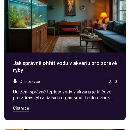
Jak správně ohřát vodu v akváriu pro zdravé
ryby
Od správce
0
Udržení správné teploty vody v akváriu je klíčové
pro zdraví ryb a dalších organismů. Tento článek
poskytuje užitečné tipy a triky, jak efektivně ohřívat
Číst více
vodu v akváriu a zajistit optimální prostředí pro
ryby. Zabývá se také běžnými chybami, kterým je
třeba se vyhnout, a představením různých metod a
zařízení na ohřívání vody. Naučí vás, jak pečlivě