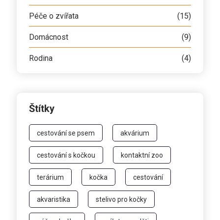
Péče o zvířata
(15)
Domácnost
(9)
Rodina
(4)
Štítky
cestování se psem
akvárium
cestování s kočkou
kontaktní zoo
terárium
kočka
cestování
akvaristika
stelivo pro kočky