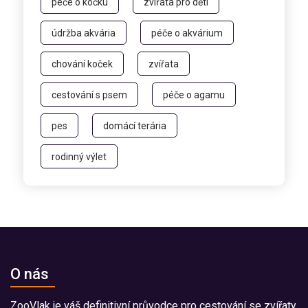
péče o kočku
zvířata pro děti
údržba akvária
péče o akvárium
chování koček
zvířata
cestování s psem
péče o agamu
pes
domácí terária
rodinný výlet
O nás
ZooVlak je váš definitivní průvodce pro cestování se zvířaty.