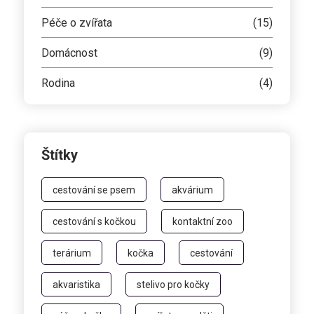
Péče o zvířata
(15)
Domácnost
(9)
Rodina
(4)
Štítky
cestování se psem
akvárium
cestování s kočkou
kontaktní zoo
terárium
kočka
cestování
akvaristika
stelivo pro kočky