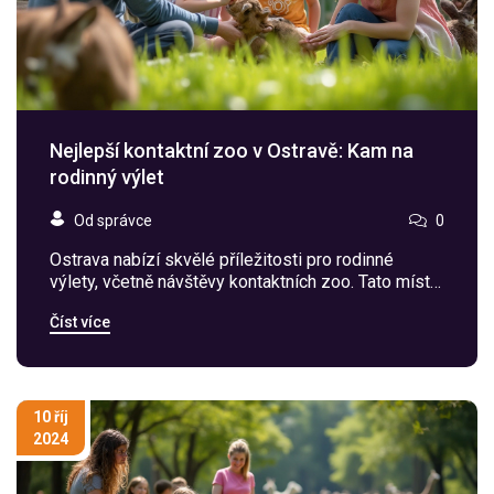
Nejlepší kontaktní zoo v Ostravě: Kam na
rodinný výlet
Od správce
0
Ostrava nabízí skvělé příležitosti pro rodinné
výlety, včetně návštěvy kontaktních zoo. Tato místa
umožňují blízký kontakt s přírodou a zvířaty, což
Číst více
přináší radost nejen dětem, ale i dospělým.
Prozkoumejte, kde najdete nejlepší kontaktní zoo v
Ostravě, a jaké zážitky vás tam čekají. Objevte tipy
na atrakce, které zpestří váš výlet do tohoto
pulzujícího města.
10 říj
2024