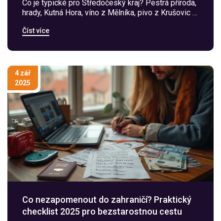
Co je typické pro Středočeský kraj? Pestrá příroda,
hrady, Kutná Hora, víno z Mělníka, pivo z Krušovic a
Kozla, silná autařina a každodenní dojíždění do
Číst více
Prahy. Přehled, tipy a trasy.
4 zář
2025
Co nezapomenout do zahraničí? Praktický
checklist 2025 pro bezstarostnou cestu