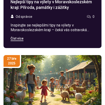
Nejlepší tipy na výlety v Moravskoslezském
kraji: Příroda, památky i zážitky
Od správce
0
Inspirujte se nejlepšími tipy na výlety v
Moravskoslezském kraji – čeká vás ostravská
industriální atmosféra, panenská příroda Beskyd i
Číst více
unikátní památky.
27 bře
2025