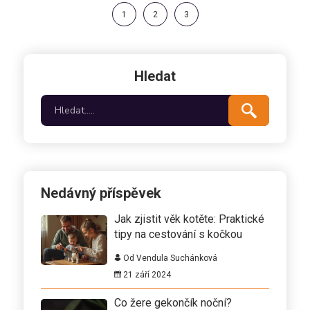
1
2
3
Hledat
Nedávný příspěvek
Jak zjistit věk kotěte: Praktické
tipy na cestování s kočkou
Od Vendula Suchánková
21 září 2024
Co žere gekončík noční?