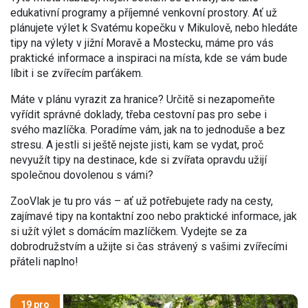
edukativní programy a příjemné venkovní prostory. Ať už
plánujete výlet k Svatému kopečku v Mikulově, nebo hledáte
tipy na výlety v jižní Moravě a Mostecku, máme pro vás
praktické informace a inspiraci na místa, kde se vám bude
líbit i se zvířecím parťákem.
Máte v plánu vyrazit za hranice? Určitě si nezapomeňte
vyřídit správné doklady, třeba cestovní pas pro sebe i
svého mazlíčka. Poradíme vám, jak na to jednoduše a bez
stresu. A jestli si ještě nejste jisti, kam se vydat, proč
nevyužít tipy na destinace, kde si zvířata opravdu užijí
společnou dovolenou s vámi?
ZooVlak je tu pro vás – ať už potřebujete rady na cesty,
zajímavé tipy na kontaktní zoo nebo praktické informace, jak
si užít výlet s domácím mazlíčkem. Vydejte se za
dobrodružstvím a užijte si čas strávený s vašimi zvířecími
přáteli naplno!
19 pro