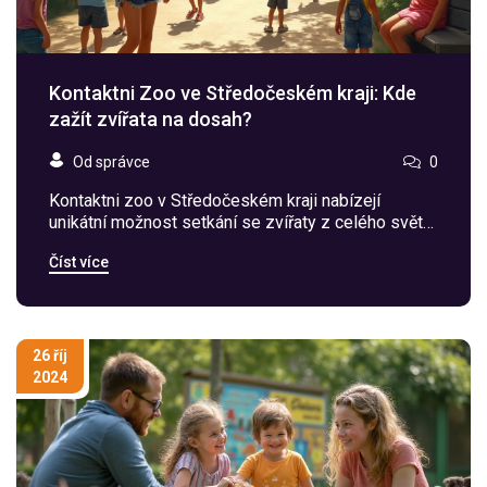
Kontaktni Zoo ve Středočeském kraji: Kde
zažít zvířata na dosah?
Od správce
0
Kontaktni zoo v Středočeském kraji nabízejí
unikátní možnost setkání se zvířaty z celého světa.
Tyto parky nejsou jen o pozorování zvířat, ale
Číst více
umožňují také interaktivní zážitky pro děti i
dospělé. Vydejte se na výlet, kde si můžete zvířata
nejen prohlédnout, ale i pohladit či nakrmit. Zjistěte,
kam se vypravit, a co každá zoo nabízí.
26 říj
2024