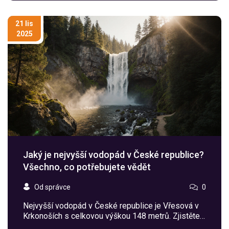
21 lis
2025
Jaký je nejvyšší vodopád v České republice?
Všechno, co potřebujete vědět
Od správce
0
Nejvyšší vodopád v České republice je Vřesová v
Krkonoších s celkovou výškou 148 metrů. Zjistěte,
jak se dostat, kdy je nejlepší čas na návštěvu a proč