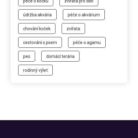
péče o kočku
zvířata pro děti
údržba akvária
péče o akvárium
chování koček
zvířata
cestování s psem
péče o agamu
pes
domácí terária
rodinný výlet