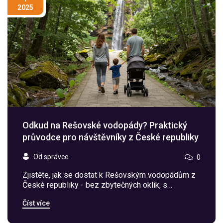
2025
Odkud na Rešovské vodopády? Praktický
průvodce pro návštěvníky z České republiky
Od správce
0
Zjistěte, jak se dostat k Rešovským vodopádům z
České republiky - bez zbytečných oklik, s
přesnými trasami, tipy na čas a co si vzít.
Číst více
Vodopády bez vstupenek, bez lidí a s čistou
přírodou.