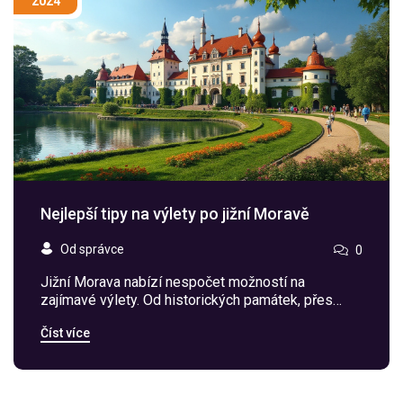
2024
Nejlepší tipy na výlety po jižní Moravě
Od správce
0
Jižní Morava nabízí nespočet možností na
zajímavé výlety. Od historických památek, přes
malebné přírodní parky až po vinařské stezky.
Číst více
Tento článek vám přiblíží, kam se vydat a co určitě
nevynechat při návštěvě tohoto regionu.