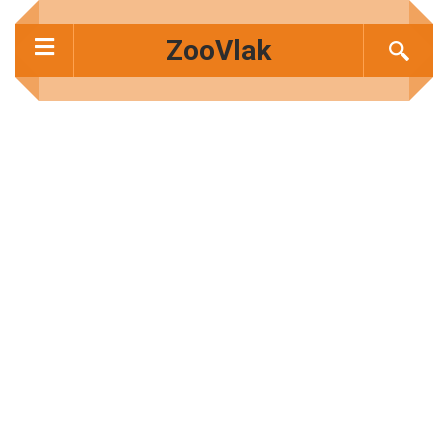
ZooVlak