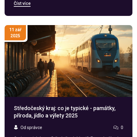
Číst více
je tak málo známý.
11 zář
2025
Středočeský kraj: co je typické - památky,
příroda, jídlo a výlety 2025
Od správce
0