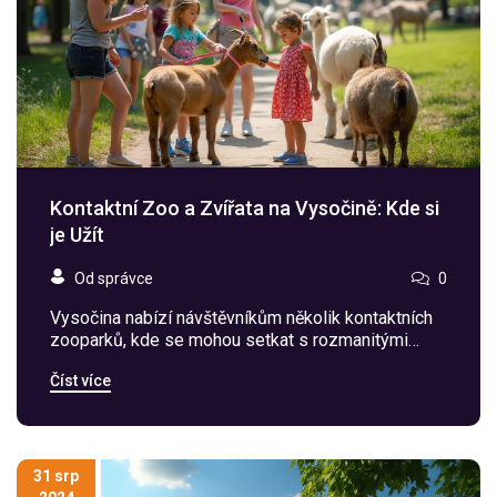
Kontaktní Zoo a Zvířata na Vysočině: Kde si
je Užít
Od správce
0
Vysočina nabízí návštěvníkům několik kontaktních
zooparků, kde se mohou setkat s rozmanitými
druhy zvířat. Od klasických domácích zvířat až po
Číst více
exotické druhy, tyto parky poskytují jedinečný
zážitek pro rodiny s dětmi. Článek se zaměřuje na
oblíbené destinace, co od nich očekávat a kdy je
nejlepší doba pro návštěvu.
31 srp