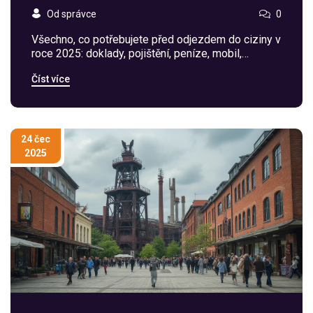
Od správce
0
Všechno, co potřebujete před odjezdem do ciziny v
roce 2025: doklady, pojištění, peníze, mobil,
lékárnička, bezpečí. Jasný checklist, tipy a scénáře
Číst více
co když.
24 čec
2025