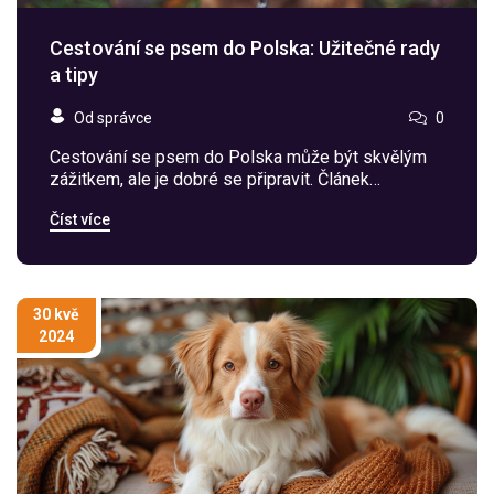
Cestování se psem do Polska: Užitečné rady
a tipy
Od správce
0
Cestování se psem do Polska může být skvělým
zážitkem, ale je dobré se připravit. Článek
poskytuje praktické rady o potřebných
Číst více
dokumentech, bezpečnosti psa, doporučených
míst k návštěvě a pravidlech při přepravě. Díky
těmto tipům si cestu se čtyřnohým přítelem užijete
naplno.
30 kvě
2024