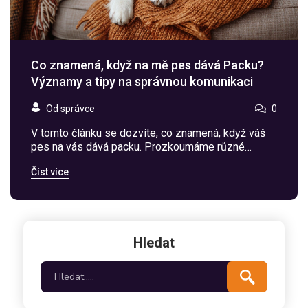
Co znamená, když na mě pes dává Packu?
Významy a tipy na správnou komunikaci
Od správce
0
V tomto článku se dozvíte, co znamená, když váš
pes na vás dává packu. Prozkoumáme různé
důvody tohoto chování a nabídneme užitečné tipy,
Číst více
jak správně reagovat. Pomůžeme vám lépe
porozumět psím signálům a vytvořit silnější vazbu
se svým čtyřnohým přítelem.
Hledat