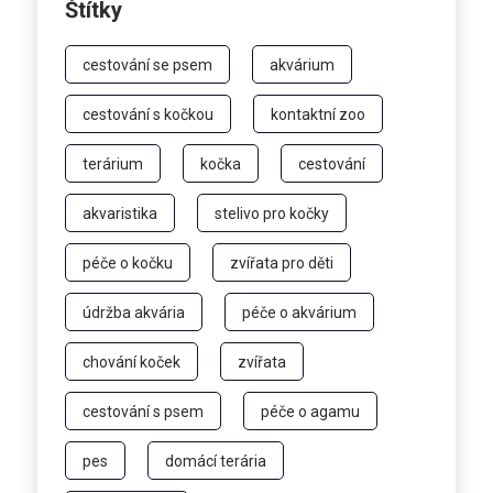
Štítky
cestování se psem
akvárium
cestování s kočkou
kontaktní zoo
terárium
kočka
cestování
akvaristika
stelivo pro kočky
péče o kočku
zvířata pro děti
údržba akvária
péče o akvárium
chování koček
zvířata
cestování s psem
péče o agamu
pes
domácí terária