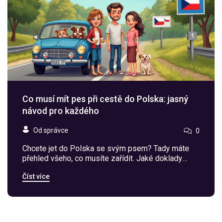
Co musí mít pes při cestě do Polska: jasný
návod pro každého
Od správce
0
Chcete jet do Polska se svým psem? Tady máte
přehled všeho, co musíte zařídit. Jaké doklady
potřebujete, očkování, a co dalšího byste neměli
Číst více
podcenit? Článek poradí i s praktickými tipy na
cestu a upozorní na důležité rozdíly oproti
cestování po Česku. Nebudete tápat ani na
hranicích, ani na cestě.