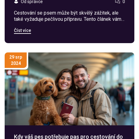
Od správce
0
Cestování se psem může být skvělý zážitek, ale
také vyžaduje pečlivou přípravu. Tento článek vám
poskytne praktické rady, jak připravit svého psa na
Číst více
leteckou cestu. Od výběru správné přepravky až po
zdravotní potvrzení, vše co potřebujete vědět je
zde.
29 srp
2024
Kdy váš pes potřebuje pas pro cestování do