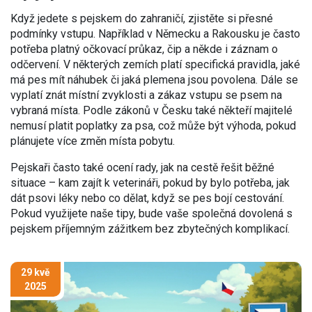
Když jedete s pejskem do zahraničí, zjistěte si přesné
podmínky vstupu. Například v Německu a Rakousku je často
potřeba platný očkovací průkaz, čip a někde i záznam o
odčervení. V některých zemích platí specifická pravidla, jaké
má pes mít náhubek či jaká plemena jsou povolena. Dále se
vyplatí znát místní zvyklosti a zákaz vstupu se psem na
vybraná místa. Podle zákonů v Česku také někteří majitelé
nemusí platit poplatky za psa, což může být výhoda, pokud
plánujete více změn místa pobytu.
Pejskaři často také ocení rady, jak na cestě řešit běžné
situace – kam zajít k veterináři, pokud by bylo potřeba, jak
dát psovi léky nebo co dělat, když se pes bojí cestování.
Pokud využijete naše tipy, bude vaše společná dovolená s
pejskem příjemným zážitkem bez zbytečných komplikací.
29 kvě
2025