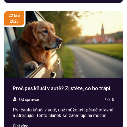
využít při cestování se psem, aby bylo vše v
pohodě a bez stresu. Mrkneme i na tipy, co dělat,
když dojde ke střetu s cizím psem.
22 bře
2025
Proč pes kňučí v autě? Zjistěte, co ho trápí
Od správce
0
Psi často kňučí v autě, což může být pěkně otravné
a stresující. Tento článek se zaměřuje na možné
příčiny tohoto chování. Přinášíme praktické tipy, jak
Číst více
zklidnit vašeho psa na cestách a jak mu udělat jízdu