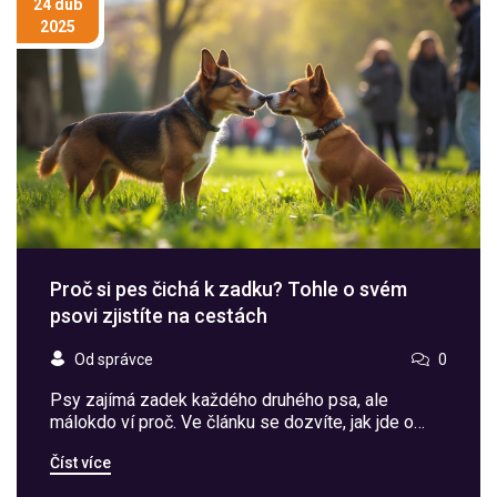
24 dub
2025
Proč si pes čichá k zadku? Tohle o svém
psovi zjistíte na cestách
Od správce
0
Psy zajímá zadek každého druhého psa, ale
málokdo ví proč. Ve článku se dozvíte, jak jde o
mnohem víc než trapné společenské faux pas.
Číst více
Čichání je pro psy hlavní způsob komunikace a
zjišťování informací. Ukážeme vám, jak tuto znalost