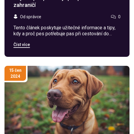
zahraničí
Od správce
0
Tento článek poskytuje užitečné informace a tipy,
kdy a proč pes potřebuje pas při cestování do
zahraničí. Zabývá se základními pravidly a
Číst více
potřebnými dokumenty, díky kterým bude váš
čtyřnohý kamarád moci bez problémů překročit
hranice. Obsahuje také zajímavosti a užitečné rady
pro pohodlné cestování vašeho mazlíčka.
15 čen
2024