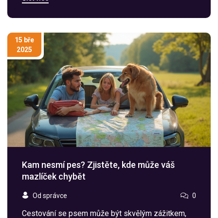
příjemnější. Prozkoumáme i různé metody, které
mohou pomoci zlepšit jeho zkušenosti během
cestování.
15 bře
2025
Kam nesmí pes? Zjistěte, kde může váš
mazlíček chybět
Od správce
0
Cestování se psem může být skvělým zážitkem,