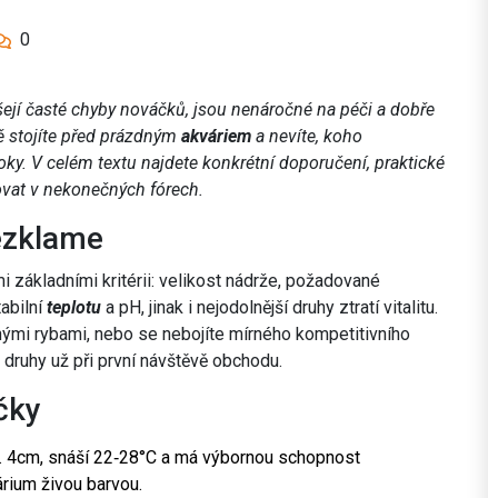
0
šejí časté chyby nováčků, jsou nenáročné na péči a dobře
vě stojíte před prázdným
akváriem
a nevíte, koho
ky. V celém textu najdete konkrétní doporučení, praktické
ovat v nekonečných fórech.
nezklame
 základními kritérii: velikost nádrže, požadované
abilní
teplotu
a pH, jinak i nejodolnější druhy ztratí vitalitu.
nými rybami, nebo se nebojíte mírného kompetitivního
druhy už při první návštěvě obchodu.
čky
x. 4cm, snáší 22‑28°C a má výbornou schopnost
árium živou barvou.