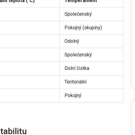
lní teplota (°C)
Temperament
Společenský
Pokojný (skupiny)
Odolný
Společenský
Dolní čistka
Teritoriální
Pokojný
tabilitu