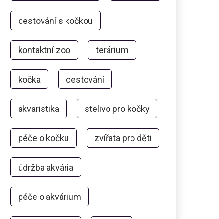
cestování s kočkou
kontaktní zoo
terárium
kočka
cestování
akvaristika
stelivo pro kočky
péče o kočku
zvířata pro děti
údržba akvária
péče o akvárium