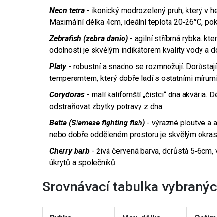
Neon tetra
- ikonický modrozelený pruh, který v h
Maximální délka 4cm, ideální teplota 20‑26°C, pok
Zebrafish (zebra danio)
- agilní stříbrná rybka, kt
odolnosti je skvělým indikátorem kvality vody a 
Platy
- robustní a snadno se rozmnožují. Dorůstaj
temperamtem, který dobře ladí s ostatními mírumi
Corydoras
- malí kalifornští „čistci“ dna akvária.
odstraňovat zbytky potravy z dna.
Betta (Siamese fighting fish)
- výrazné ploutve a 
nebo dobře odděleném prostoru je skvělým okras
Cherry barb
- živá červená barva, dorůstá 5‑6cm,
úkrytů a společníků.
Srovnávací tabulka vybraný