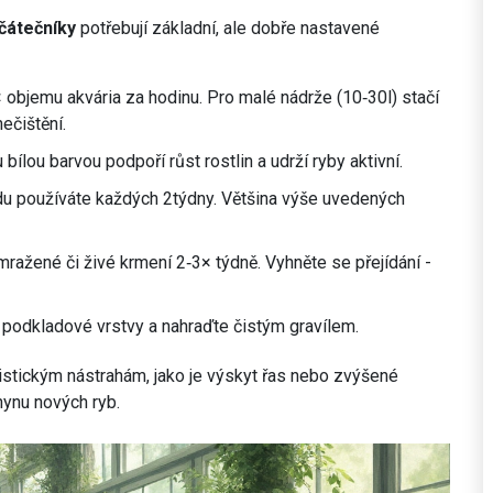
čátečníky
potřebují základní, ale dobře nastavené
× objemu akvária za hodinu. Pro malé nádrže (10‑30l) stačí
nečištění.
ílou barvou podpoří růst rostlin a udrží ryby aktivní.
adu používáte každých 2týdny. Většina výše uvedených
 mražené či živé krmení 2‑3× týdně. Vyhněte se přejídání -
 podkladové vrstvy a nahraďte čistým gravílem.
istickým nástrahám, jako je výskyt řas nebo zvýšené
ynu nových ryb.