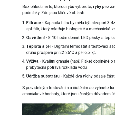
Bez ohledu na to, kterou rybu vyberete,
ryby pro za
podmínky. Zde jsou klíčové oblasti:
Filtrace
- Kapacita filtru by měla být alespoň 3‑4
spf filtr, který ošetřuje biologické a mechanické z
Osvětlení
- 8‑10 hodin denně. LED pásky s teplou b
Teplota a pH
- Digitální termostat a testovací s
druhů prospívá při 22‑26°C a pH 6,5‑7,5.
Výživa
- Kvalitní granule (např. Flake) doplněné o
přebytečná potrava rozkládá vodu.
Údržba substrátu
- Každé dva týdny odsaje část
S pravidelným testováním a čistěním se vyhnete tur
amoniakové hodnoty, které jsou častým důvodem úh