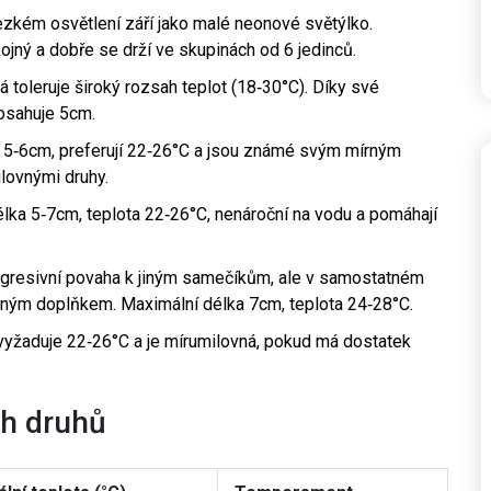
ezkém osvětlení září jako malé neonové světýlko.
ojný a dobře se drží ve skupinách od 6 jedinců.
erá toleruje široký rozsah teplot (18‑30°C). Díky své
dosahuje 5cm.
í 5‑6cm, preferují 22‑26°C a jsou známé svým mírným
lovnými druhy.
 Délka 5‑7cm, teplota 22‑26°C, nenároční na vodu a pomáhají
agresivní povaha k jiným samečíkům, ale v samostatném
ným doplňkem. Maximální délka 7cm, teplota 24‑28°C.
 vyžaduje 22‑26°C a je mírumilovná, pokud má dostatek
ch druhů