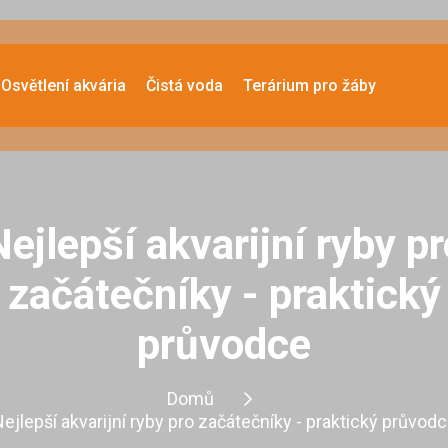
Osvětlení akvária
Čistá voda
Terárium pro žáby
Nejlepší akvarijní ryby pr
začátečníky - praktický
průvodce
Domů
ejlepší akvarijní ryby pro začátečníky - praktický průvod