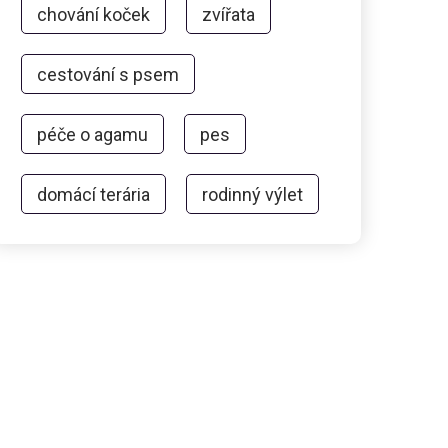
chování koček
zvířata
cestování s psem
péče o agamu
pes
domácí terária
rodinný výlet