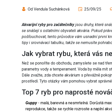
Od Vendula Suchánková
25/09/25
Akvarijní ryby pro začátečníky
jsou druhy, které sná
se snášejí s ostatními obyvateli akvária. Pokud prá
pošťouchovat, tento průvodce vám usnadní první kro
tipy i srovnávací tabulku, takže se nemusíte pohrab
Jak vybrat rybu, která vás 
Než se ponoříte do obchodu, zamyslete se nad třemi
parametry vody a temperament. Voda by měla mít st
Dále zvažte, zda chcete akvárium s převážně pokoj
prostředí. Tyto otázky vám pomohou vybrat správné 
Top 7 ryb pro naprosté nová
Guppy
- malá, barevná a nesmrtelná. Dorůstá ma
reprodukce, takže se rychle rozroste a naplní akv