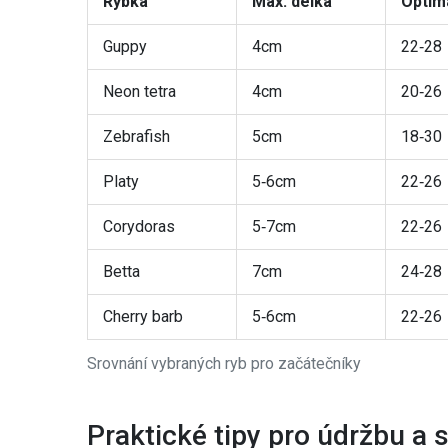
Rybka
Max. délka
Optimá
Guppy
4cm
22‑28
Neon tetra
4cm
20‑26
Zebrafish
5cm
18‑30
Platy
5‑6cm
22‑26
Corydoras
5‑7cm
22‑26
Betta
7cm
24‑28
Cherry barb
5‑6cm
22‑26
Srovnání vybraných ryb pro začátečníky
Praktické tipy pro údržbu a s