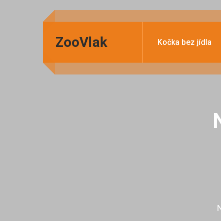
ZooVlak
Kočka bez jídla
N