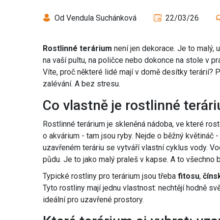
Od Vendula Suchánková
22/03/26
Rostlinné terárium
není jen dekorace. Je to malý,
na vaší pultu, na poličce nebo dokonce na stole v pr
Víte, proč některé lidé mají v domě desítky terárií?
zalévání. A bez stresu.
Co vlastně je rostlinné terár
Rostlinné terárium je skleněná nádoba, ve které ro
o akvárium - tam jsou ryby. Nejde o běžný květináč 
uzavřeném teráriu se vytváří vlastní cyklus vody. Vo
půdu. Je to jako malý praleš v kapse. A to všechno
Typické rostliny pro terárium jsou třeba
fitosu
,
číns
Tyto rostliny mají jednu vlastnost: nechtějí hodně sv
ideální pro uzavřené prostory.