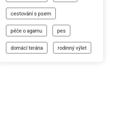
cestování s psem
péče o agamu
pes
domácí terária
rodinný výlet