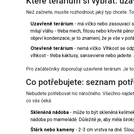
Které terárium si vybrat: uz
Než začnete, musíte rozhodnout, jaký typ chcete. To 
Uzavřené terárium
- má víčko nebo zasouvací skl
milují vláhu - třeba mech, fitosu nebo křovité pěn
objeví kondenzace, je to znamení, že je vše v poř
Otevřené terárium
- nemá víčko. Vlhkost se odpař
vlhkost - třeba kaktusy, sansevierie nebo jadeite
Pro začátečníky doporučuji uzavřené terárium. Je t
Co potřebujete: seznam pot
Nebudete potřebovat nic náročného. Všechno najdet
co vás čeká:
Skleněná nádoba
- může to být skleněná kelíme
nádoba po marmeládě. Důležité je, aby měla široký 
Štěrk nebo kameny
- 2-3 cm vrstva na dně. Slou