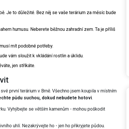
obě. Je to důležité. Bez něj se vaše terárium za měsíc bude
sahem humusu. Neberete běžnou zahradní zem. Ta je příliš
y musí mít podobné potřeby.
de vám sloužit k vkládání rostlin a úklidu.
váte, jen stříkáte.
vit
a své první terárium v Brně. Všechno jsem koupila v místním
echte půdu suchou, dokud nebudete hotovi
.
ěrku. Vyhýbejte se větším kamenům - mohou poškodit
vního uhlí. Nezakrývejte ho - jen ho přikryjete půdou.