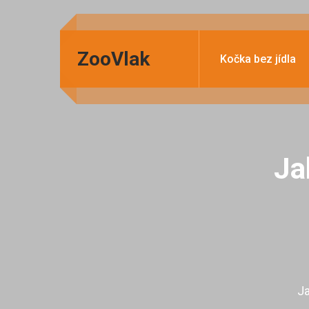
ZooVlak
Kočka bez jídla
Ja
Ja