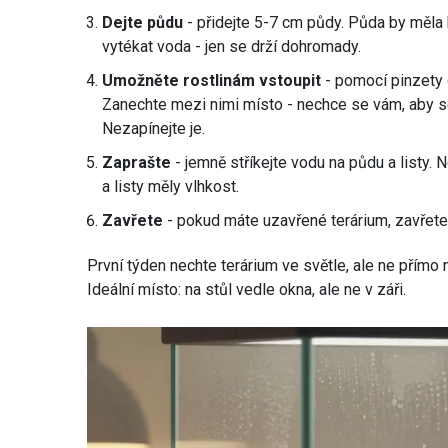
Dejte půdu
- přidejte 5-7 cm půdy. Půda by měla b
vytékat voda - jen se drží dohromady.
Umožněte rostlinám vstoupit
- pomocí pinzety o
Zanechte mezi nimi místo - nechce se vám, aby se
Nezapínejte je.
Zaprašte
- jemně stříkejte vodu na půdu a listy. 
a listy měly vlhkost.
Zavřete
- pokud máte uzavřené terárium, zavřete 
První týden nechte terárium ve světle, ale ne přímo na
Ideální místo: na stůl vedle okna, ale ne v záři.