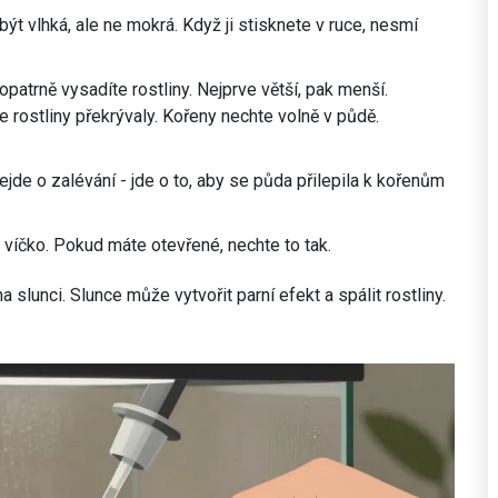
ýt vlhká, ale ne mokrá. Když ji stisknete v ruce, nesmí
patrně vysadíte rostliny. Nejprve větší, pak menší.
 rostliny překrývaly. Kořeny nechte volně v půdě.
Nejde o zalévání - jde o to, aby se půda přilepila k kořenům
víčko. Pokud máte otevřené, nechte to tak.
 slunci. Slunce může vytvořit parní efekt a spálit rostliny.