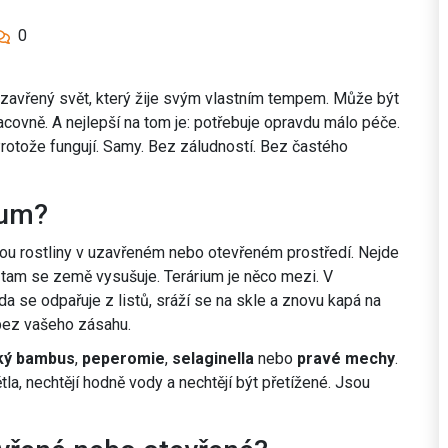
0
 uzavřený svět, který žije svým vlastním tempem. Může být
acovně. A nejlepší na tom je: potřebuje opravdu málo péče.
 Protože fungují. Samy. Bez záludností. Bez častého
ium?
stou rostliny v uzavřeném nebo otevřeném prostředí. Nejde
- tam se země vysušuje. Terárium je něco mezi. V
da se odpařuje z listů, sráží se na skle a znovu kapá na
 bez vašeho zásahu.
ký bambus
,
peperomie
,
selaginella
nebo
pravé mechy
.
ětla, nechtějí hodně vody a nechtějí být přetížené. Jsou