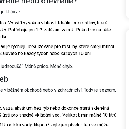
avřené nebo otevřené?
je klíčové.
o. Vytváří vysokou vlhkost. Ideální pro rostliny, které
ovky. Potřebuje jen 1-2 zalévání za rok. Pokud se na skle
ádku.
uje rychleji. Idealizované pro rostliny, které chtějí mírnou
. Zaléváte ho každý týden nebo každých 10 dní.
o jednodušší. Méně práce. Méně chyb.
řeb
e v běžném obchodě nebo v zahradnictví. Tady je seznam,
k, váza, akvárium bez ryb nebo dokonce stará skleněná
ústí pro snadné vkládání věcí. Velikost: minimálně 10 litrů.
ží k odtoku vody. Nepoužívejte jen písek - ten se může