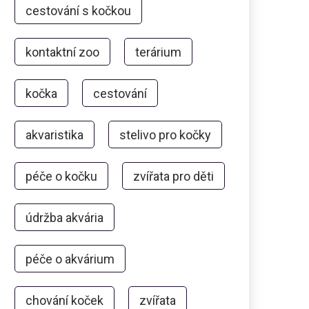
cestování s kočkou
kontaktní zoo
terárium
kočka
cestování
akvaristika
stelivo pro kočky
péče o kočku
zvířata pro děti
údržba akvária
péče o akvárium
chování koček
zvířata