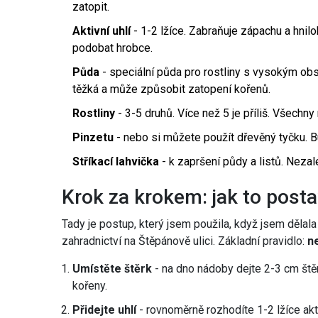
zatopit.
Aktivní uhlí
- 1-2 lžíce. Zabraňuje zápachu a hnil
podobat hrobce.
Půda
- speciální půda pro rostliny s vysokým ob
těžká a může způsobit zatopení kořenů.
Rostliny
- 3-5 druhů. Více než 5 je příliš. Všechn
Pinzetu
- nebo si můžete použít dřevěný tyčku. Bu
Stříkací lahvička
- k zapršení půdy a listů. Nezalé
Krok za krokem: jak to posta
Tady je postup, který jsem použila, když jsem dělal
zahradnictví na Štěpánově ulici. Základní pravidlo:
n
Umístěte štěrk
- na dno nádoby dejte 2-3 cm št
kořeny.
Přidejte uhlí
- rovnoměrně rozhodíte 1-2 lžíce akti