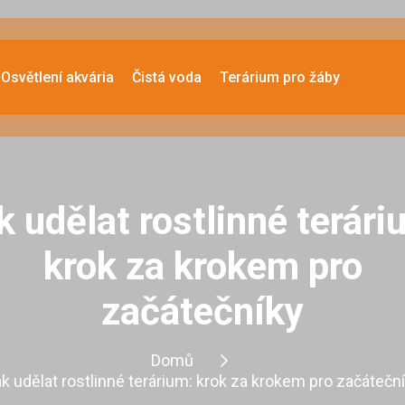
Osvětlení akvária
Čistá voda
Terárium pro žáby
k udělat rostlinné terári
krok za krokem pro
začátečníky
Domů
k udělat rostlinné terárium: krok za krokem pro začátečn