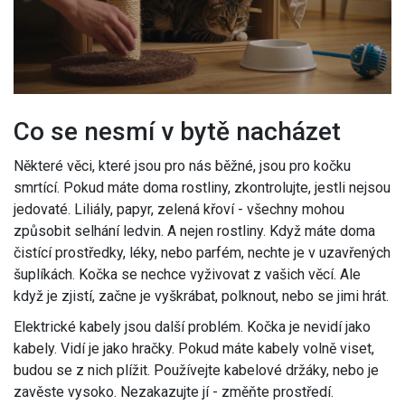
Co se nesmí v bytě nacházet
Některé věci, které jsou pro nás běžné, jsou pro kočku
smrtící. Pokud máte doma rostliny, zkontrolujte, jestli nejsou
jedovaté. Liliály, papyr, zelená křoví - všechny mohou
způsobit selhání ledvin. A nejen rostliny. Když máte doma
čistící prostředky, léky, nebo parfém, nechte je v uzavřených
šuplíkách. Kočka se nechce vyživovat z vašich věcí. Ale
když je zjistí, začne je vyškrábat, polknout, nebo se jimi hrát.
Elektrické kabely jsou další problém. Kočka je nevidí jako
kabely. Vidí je jako hračky. Pokud máte kabely volně viset,
budou se z nich plížit. Používejte kabelové držáky, nebo je
zavěste vysoko. Nezakazujte jí - změňte prostředí.