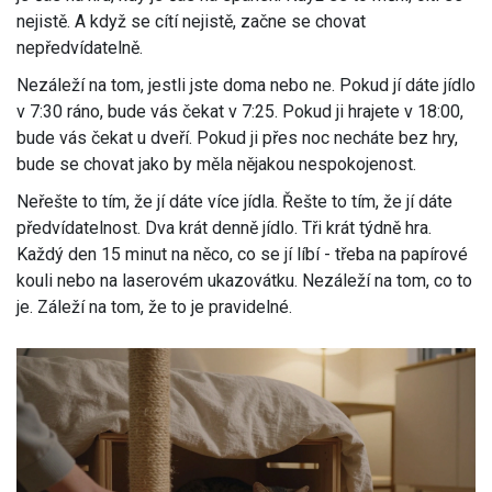
nejistě. A když se cítí nejistě, začne se chovat
nepředvídatelně.
Nezáleží na tom, jestli jste doma nebo ne. Pokud jí dáte jídlo
v 7:30 ráno, bude vás čekat v 7:25. Pokud ji hrajete v 18:00,
bude vás čekat u dveří. Pokud ji přes noc necháte bez hry,
bude se chovat jako by měla nějakou nespokojenost.
Neřešte to tím, že jí dáte více jídla. Řešte to tím, že jí dáte
předvídatelnost. Dva krát denně jídlo. Tři krát týdně hra.
Každý den 15 minut na něco, co se jí líbí - třeba na papírové
kouli nebo na laserovém ukazovátku. Nezáleží na tom, co to
je. Záleží na tom, že to je pravidelné.