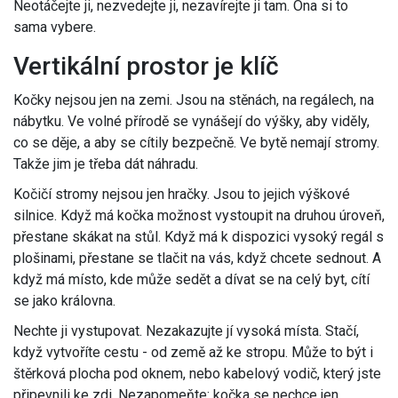
Neotáčejte ji, nezvedejte ji, nezavírejte ji tam. Ona si to
sama vybere.
Vertikální prostor je klíč
Kočky nejsou jen na zemi. Jsou na stěnách, na regálech, na
nábytku. Ve volné přírodě se vynášejí do výšky, aby viděly,
co se děje, a aby se cítily bezpečně. Ve bytě nemají stromy.
Takže jim je třeba dát náhradu.
Kočičí stromy nejsou jen hračky. Jsou to jejich výškové
silnice. Když má kočka možnost vystoupit na druhou úroveň,
přestane skákat na stůl. Když má k dispozici vysoký regál s
plošinami, přestane se tlačit na vás, když chcete sednout. A
když má místo, kde může sedět a dívat se na celý byt, cítí
se jako královna.
Nechte ji vystupovat. Nezakazujte jí vysoká místa. Stačí,
když vytvoříte cestu - od země až ke stropu. Může to být i
štěrková plocha pod oknem, nebo kabelový vodič, který jste
připevnili ke zdi. Nezapomeňte: kočka se nechce jen