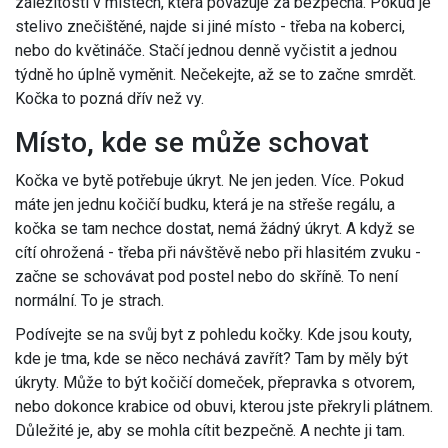
záležitosti v místech, která považuje za bezpečná. Pokud je
stelivo znečištěné, najde si jiné místo - třeba na koberci,
nebo do květináče. Stačí jednou denně vyčistit a jednou
týdně ho úplně vyměnit. Nečekejte, až se to začne smrdět.
Kočka to pozná dřív než vy.
Místo, kde se může schovat
Kočka ve bytě potřebuje úkryt. Ne jen jeden. Více. Pokud
máte jen jednu kočičí budku, která je na střeše regálu, a
kočka se tam nechce dostat, nemá žádný úkryt. A když se
cítí ohrožená - třeba při návštěvě nebo při hlasitém zvuku -
začne se schovávat pod postel nebo do skříně. To není
normální. To je strach.
Podívejte se na svůj byt z pohledu kočky. Kde jsou kouty,
kde je tma, kde se něco nechává zavřít? Tam by měly být
úkryty. Může to být kočičí domeček, přepravka s otvorem,
nebo dokonce krabice od obuvi, kterou jste překryli plátnem.
Důležité je, aby se mohla cítit bezpečně. A nechte ji tam.