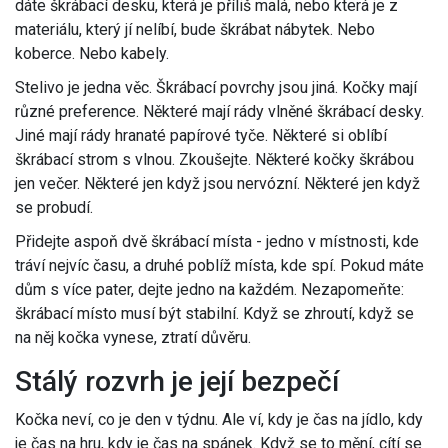
dáte škrábací desku, která je příliš malá, nebo která je z
materiálu, který jí nelíbí, bude škrábat nábytek. Nebo
koberce. Nebo kabely.
Stelivo je jedna věc. Škrábací povrchy jsou jiná. Kočky mají
různé preference. Některé mají rády vlněné škrábací desky.
Jiné mají rády hranaté papírové tyče. Některé si oblíbí
škrábací strom s vlnou. Zkoušejte. Některé kočky škrábou
jen večer. Některé jen když jsou nervózní. Některé jen když
se probudí.
Přidejte aspoň dvě škrábací místa - jedno v místnosti, kde
tráví nejvíc času, a druhé poblíž místa, kde spí. Pokud máte
dům s více pater, dejte jedno na každém. Nezapomeňte:
škrábací místo musí být stabilní. Když se zhroutí, když se
na něj kočka vynese, ztratí důvěru.
Stálý rozvrh je její bezpečí
Kočka neví, co je den v týdnu. Ale ví, kdy je čas na jídlo, kdy
je čas na hru, kdy je čas na spánek. Když se to mění, cítí se