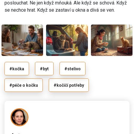
poslouchat. Ne jen když mňouká. Ale když se schová. Když
se nechce hrat. Když se zastaví u okna a dívá se ven.
#kočka
#byt
#stelivo
#péče o kočku
#kočičí potřeby