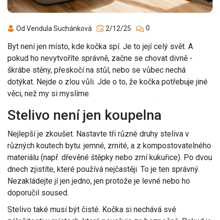
0
Od Vendula Suchánková
2/12/25
Byt není jen místo, kde kočka spí. Je to její celý svět. A
pokud ho nevytvoříte správně, začne se chovat divně -
škrábe stěny, přeskočí na stůl, nebo se vůbec nechá
dotýkat. Nejde o zlou vůli. Jde o to, že kočka potřebuje jiné
věci, než my si myslíme.
Stelivo není jen koupelna
Nejlepší je zkoušet. Nastavte tři různé druhy steliva v
různých koutech bytu: jemné, zrnité, a z kompostovatelného
materiálu (např. dřevěné štěpky nebo zrní kukuřice). Po dvou
dnech zjistíte, které používá nejčastěji. To je ten správný.
Nezakládejte jí jen jedno, jen protože je levné nebo ho
doporučil soused.
Stelivo také musí být čisté. Kočka si nechává své