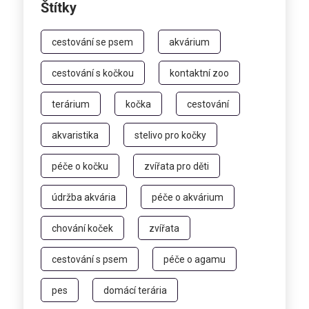
Štítky
cestování se psem
akvárium
cestování s kočkou
kontaktní zoo
terárium
kočka
cestování
akvaristika
stelivo pro kočky
péče o kočku
zvířata pro děti
údržba akvária
péče o akvárium
chování koček
zvířata
cestování s psem
péče o agamu
pes
domácí terária