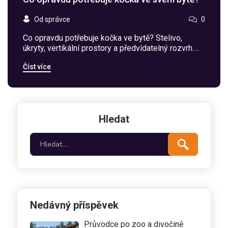
Od správce
0
Co opravdu potřebuje kočka ve bytě? Stelivo,
úkryty, vertikální prostory a předvídatelný rozvrh.
Víte, jak vytvořit byt, který kočka považuje za
Číst více
bezpečný a domácí?
Hledat
Nedávný příspěvek
Průvodce po zoo a divočině