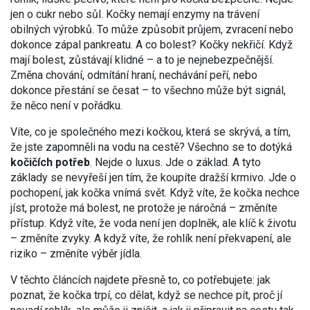
jen o cukr nebo sůl. Kočky nemají enzymy na trávení
obilných výrobků. To může způsobit průjem, zvracení nebo
dokonce zápal pankreatu. A co bolest? Kočky nekřičí. Když
mají bolest, zůstávají klidné – a to je nejnebezpečnější.
Změna chování, odmítání hraní, nechávání peří, nebo
dokonce přestání se česat – to všechno může být signál,
že něco není v pořádku.
Víte, co je společného mezi kočkou, která se skrývá, a tím,
že jste zapomněli na vodu na cestě? Všechno se to dotýká
kočičích potřeb
. Nejde o luxus. Jde o základ. A tyto
základy se nevyřeší jen tím, že koupíte dražší krmivo. Jde o
pochopení, jak kočka vnímá svět. Když víte, že kočka nechce
jíst, protože má bolest, ne protože je náročná – změníte
přístup. Když víte, že voda není jen doplněk, ale klíč k životu
– změníte zvyky. A když víte, že rohlík není překvapení, ale
riziko – změníte výběr jídla.
V těchto článcích najdete přesně to, co potřebujete: jak
poznat, že kočka trpí, co dělat, když se nechce pít, proč jí