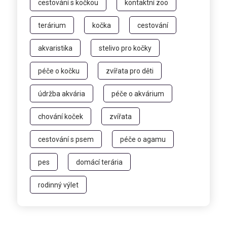
cestování s kočkou
kontaktní zoo
terárium
kočka
cestování
akvaristika
stelivo pro kočky
péče o kočku
zvířata pro děti
údržba akvária
péče o akvárium
chování koček
zvířata
cestování s psem
péče o agamu
pes
domácí terária
rodinný výlet