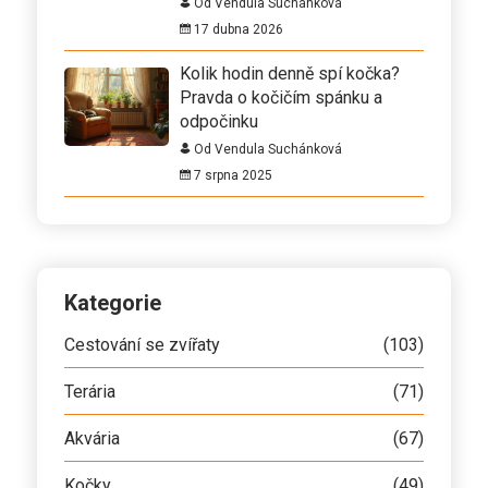
Od Vendula Suchánková
17 dubna 2026
Kolik hodin denně spí kočka?
Pravda o kočičím spánku a
odpočinku
Od Vendula Suchánková
7 srpna 2025
Kategorie
Cestování se zvířaty
(103)
Terária
(71)
Akvária
(67)
Kočky
(49)