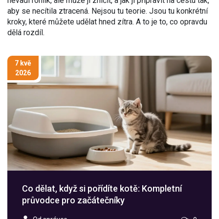
nevadí rohlík, ale může ji zničit, a jak ji připravit na cestu tak,
aby se necítila ztracená. Nejsou tu teorie. Jsou tu konkrétní
kroky, které můžete udělat hned zítra. A to je to, co opravdu
dělá rozdíl.
7 kvě
2026
Co dělat, když si pořídíte kotě: Kompletní
průvodce pro začátečníky