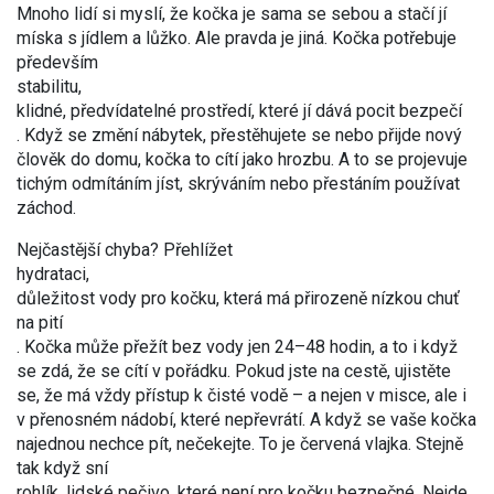
Mnoho lidí si myslí, že kočka je sama se sebou a stačí jí
míska s jídlem a lůžko. Ale pravda je jiná. Kočka potřebuje
především
stabilitu
,
klidné, předvídatelné prostředí, které jí dává pocit bezpečí
. Když se změní nábytek, přestěhujete se nebo přijde nový
člověk do domu, kočka to cítí jako hrozbu. A to se projevuje
tichým odmítáním jíst, skrýváním nebo přestáním používat
záchod.
Nejčastější chyba? Přehlížet
hydrataci
,
důležitost vody pro kočku, která má přirozeně nízkou chuť
na pití
. Kočka může přežít bez vody jen 24–48 hodin, a to i když
se zdá, že se cítí v pořádku. Pokud jste na cestě, ujistěte
se, že má vždy přístup k čisté vodě – a nejen v misce, ale i
v přenosném nádobí, které nepřevrátí. A když se vaše kočka
najednou nechce pít, nečekejte. To je červená vlajka. Stejně
tak když sní
rohlík
,
lidské pečivo, které není pro kočku bezpečné
. Nejde