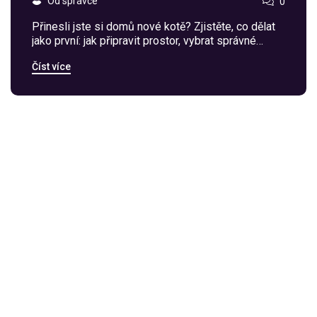
Od správce
0
Přinesli jste si domů nové kotě? Zjistěte, co dělat
jako první: jak připravit prostor, vybrat správné
krmivo, navštívit veterináře a postarat se o hygienu.
Číst více