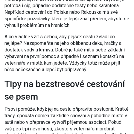
potřeba i čip, případně dodatečné testy nebo karanténa.
Například cestování do Polska nebo Rakouska má své
specifické požadavky, které je lepší znát předem, abyste se
vyhnuli problémům na hranicích.
A co vlastně vzít s sebou, aby pejsek cestu zvládl co
nejlépe? Nezapomeňte na jeho oblíbenou deku, hračky a
dostatek vody a krmiva. Dobré je také mít u sebe základní
vybavení na první pomoc a případně i seznam kontaktů na
veterináře v místě, kam jedete. Vždycky totiž může přijít
něco nečekaného a lepší být připravený.
Tipy na bezstresové cestování
se psem
Psovi pomůže, když jej na cestu připravíte postupně. Krátké
trasy, spousta odměn za klidné chování a pohodlné místo v
autě nebo v přepravce vytvoří příjemnou asociaci. Pokud
váš pes trpí nevolností, zkuste s veterinářem probrat