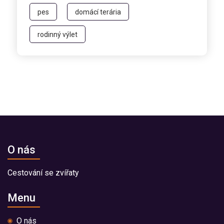
pes
domácí terária
rodinný výlet
O nás
Cestování se zvířaty
Menu
O nás