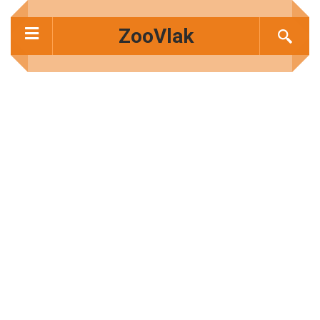
ZooVlak