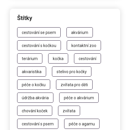
Štítky
cestování se psem
akvárium
cestování s kočkou
kontaktní zoo
terárium
kočka
cestování
akvaristika
stelivo pro kočky
péče o kočku
zvířata pro děti
údržba akvária
péče o akvárium
chování koček
zvířata
cestování s psem
péče o agamu