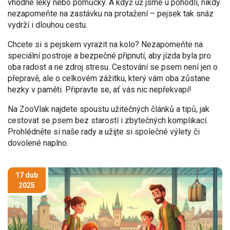
vhodné léky nebo pomůcky. A když už jsme u pohodlí, nikdy
nezapomeňte na zastávku na protažení – pejsek tak snáz
vydrží i dlouhou cestu.
Chcete si s pejskem vyrazit na kolo? Nezapomeňte na
speciální postroje a bezpečné připnutí, aby jízda byla pro
oba radost a ne zdroj stresu. Cestování se psem není jen o
přepravě, ale o celkovém zážitku, který vám oba zůstane
hezky v paměti. Připravte se, ať vás nic nepřekvapí!
Na ZooVlak najdete spoustu užitečných článků a tipů, jak
cestovat se psem bez starostí i zbytečných komplikací.
Prohlédněte si naše rady a užijte si společné výlety či
dovolené naplno.
17 dub
2025