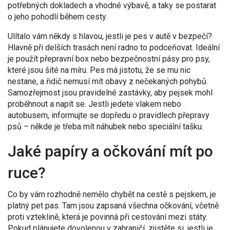
potřebných dokladech a vhodné výbavě, a taky se postarat
o jeho pohodlí během cesty.
Ulítalo vám někdy s hlavou, jestli je pes v autě v bezpečí?
Hlavně při delších trasách není radno to podceňovat. Ideální
je použít přepravní box nebo bezpečnostní pásy pro psy,
které jsou šité na míru. Pes má jistotu, že se mu nic
nestane, a řidič nemusí mít obavy z nečekaných pohybů.
Samozřejmost jsou pravidelné zastávky, aby pejsek mohl
proběhnout a napít se. Jestli jedete vlakem nebo
autobusem, informujte se dopředu o pravidlech přepravy
psů – někde je třeba mít náhubek nebo speciální tašku.
Jaké papíry a očkování mít po
ruce?
Co by vám rozhodně nemělo chybět na cestě s pejskem, je
platný pet pas. Tam jsou zapsaná všechna očkování, včetně
proti vzteklině, která je povinná při cestování mezi státy.
Pokud plánujete dovolenou v zahraničí, zjistěte si, jestli je