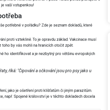
je vaší vstupenkou!
potřeba
vše potřebné v pořádku? Zde je seznam dokladů, které
ání proti vzteklině. To je opravdu základ. Vakcinace musí
toho by vás mohli na hranicích otočit zpět.
dné ho identifikovat a je nezbytný pro většinu evropských
aty, říká: "Čipování a očkování jsou pro psy jako u
ení, jako je ošetření proti klíšťatům či jiným parazitům.
, např. Spojené království je v těchto dokladech docela