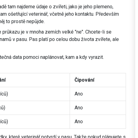
adě tam najdeme údaje o zvířeti, jako je jeho plemeno,
 tam ošetřující veterinář, včetně jeho kontaktu. Především
ěj to prostě nepůjde.
 průkazu je v mnoha zemích velké "ne". Chcete-li se
amů v pasu. Pas platí po celou dobu života zvířete, ale
tečná data pomoci naplánovat, kam a kdy vyrazit.
ání
Čipování
íců)
Ano
ců)
Ano
íců)
Ano
ky, které veterinář potvrdí v pasu. Takže pokud plánujete s