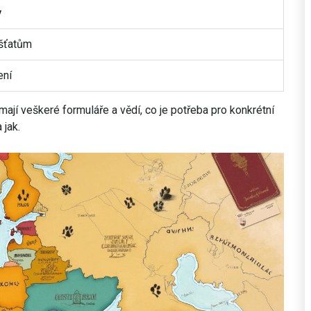
y
íšťatům
ení
i mají veškeré formuláře a vědí, co je potřeba pro konkrétní
 jak.