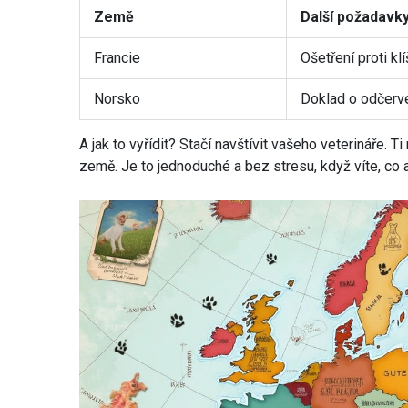
Země
Další požadavk
Francie
Ošetření proti kl
Norsko
Doklad o odčerv
A jak to vyřídit? Stačí navštívit vašeho veterináře. T
země. Je to jednoduché a bez stresu, když víte, co a