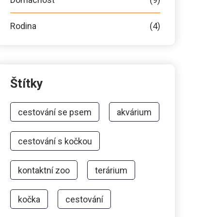
Rodina
(4)
Štítky
cestování se psem
akvárium
cestování s kočkou
kontaktní zoo
terárium
kočka
cestování