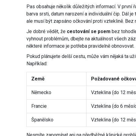
Pas obsahuje několik důležitých informací. V první ř
barva srsti, datum narození a individuální čip. Dál je
ale musí být zapsáno očkování proti vzteklině. Bez n
Je dobré vědět, že
cestování se psem
bez tohodle
vyhnout problémům, dbejte na aktuálnost všech zázn
některé informace je potřeba pravidelně obnovovat.
Pokud plánujete delší cestu, může vám nějaká ta uži
Například:
Země
Požadované očkov
Německo
Vzteklina (do 12 měs
Francie
Vzteklina (do 6 měsí
Španělsko
Vzteklina (do 12 měs
Nesmíte zapomínat ani na předběžné klinické prohlíd