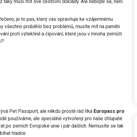
ž taky musí mít své cestovní doklady. Ale nebojte se, není
řečeno, je to pas, který vás opravňuje ke vzájemnému
by všechno proběhlo bez problémů, musíte mít na paměti
ování proti vzteklině a čipování, které jsou v mnoha zemích
í?
zývá Pet Passport, ale někdo prostě rád říká
Europass pro
y lidé používáme, ale speciálně vytvořený pro naše chlupaté
t po zemích Evropské unie i pár dalších. Nemusíte se tak
bíhat hladce.