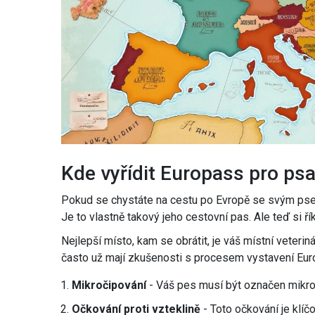
Kde vyřídit Europass pro ps
Pokud se chystáte na cestu po Evropě se svým psem,
Je to vlastně takový jeho cestovní pas. Ale teď si ří
Nejlepší místo, kam se obrátit, je váš místní veterin
často už mají zkušenosti s procesem vystavení Eur
Mikročipování
- Váš pes musí být označen mikroč
Očkování proti vzteklině
- Toto očkování je klíč