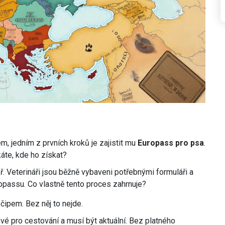
a
 jedním z prvních kroků je zajistit mu
Europass pro psa
.
káte, kde ho získat?
ář. Veterináři jsou běžně vybaveni potřebnými formuláři a
opassu. Co vlastně tento proces zahrnuje?
ipem. Bez něj to nejde.
ové pro cestování a musí být aktuální. Bez platného