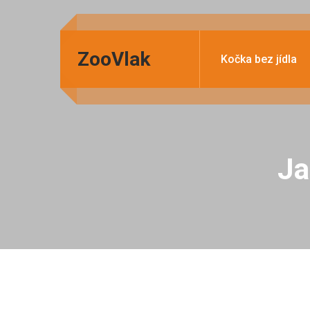
ZooVlak
Kočka bez jídla
Ja