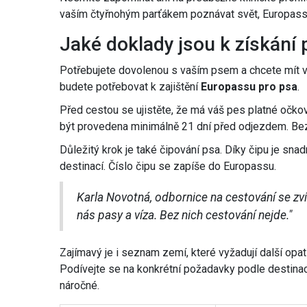
vaším čtyřnohým parťákem poznávat svět, Europass 
Jaké doklady jsou k získání 
Potřebujete dovolenou s vaším psem a chcete mít 
budete potřebovat k zajištění
Europassu pro psa
.
Před cestou se ujistěte, že má váš pes platné očkov
být provedena minimálně 21 dní před odjezdem. Bez 
Důležitý krok je také čipování psa. Díky čipu je sna
destinací. Číslo čipu se zapíše do Europassu.
Karla Novotná, odbornice na cestování se zvíř
nás pasy a víza. Bez nich cestování nejde."
Zajímavý je i seznam zemí, které vyžadují další opatř
Podívejte se na konkrétní požadavky podle destinace
náročné.