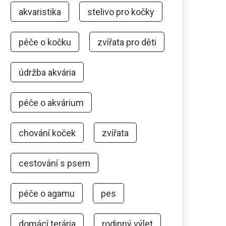
akvaristika
stelivo pro kočky
péče o kočku
zvířata pro děti
údržba akvária
péče o akvárium
chování koček
zvířata
cestování s psem
péče o agamu
pes
domácí terária
rodinný výlet