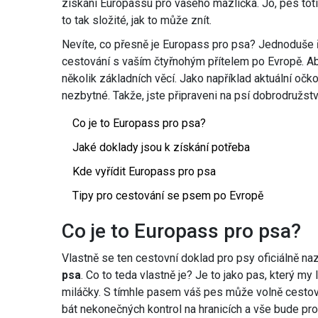
získání Europassu pro vašeho mazlíčka. Jo, pes toti
to tak složité, jak to může znít.
Nevíte, co přesně je Europass pro psa? Jednoduše 
cestování s vaším čtyřnohým přítelem po Evropě. A
několik základních věcí. Jako například aktuální očk
nezbytné. Takže, jste připraveni na psí dobrodružstv
Co je to Europass pro psa?
Jaké doklady jsou k získání potřeba
Kde vyřídit Europass pro psa
Tipy pro cestování se psem po Evropě
Co je to Europass pro psa?
Vlastně se ten cestovní doklad pro psy oficiálně na
psa
. Co to teda vlastně je? Je to jako pas, který m
miláčky. S tímhle pasem váš pes může volně cestova
bát nekonečných kontrol na hranicích a vše bude pro