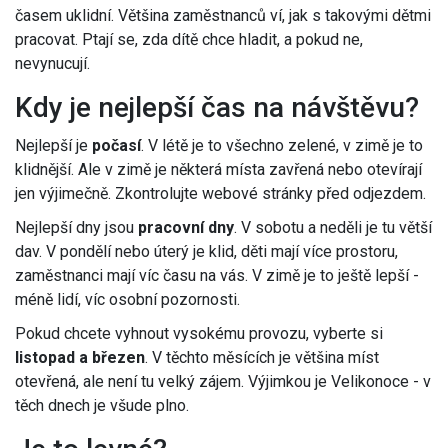
časem uklidní. Většina zaměstnanců ví, jak s takovými dětmi
pracovat. Ptají se, zda dítě chce hladit, a pokud ne,
nevynucují.
Kdy je nejlepší čas na návštěvu?
Nejlepší je
počasí
. V létě je to všechno zelené, v zimě je to
klidnější. Ale v zimě je některá místa zavřená nebo otevírají
jen výjimečně. Zkontrolujte webové stránky před odjezdem.
Nejlepší dny jsou
pracovní dny
. V sobotu a neděli je tu větší
dav. V pondělí nebo úterý je klid, děti mají více prostoru,
zaměstnanci mají víc času na vás. V zimě je to ještě lepší -
méně lidí, víc osobní pozornosti.
Pokud chcete vyhnout vysokému provozu, vyberte si
listopad a březen
. V těchto měsících je většina míst
otevřená, ale není tu velký zájem. Výjimkou je Velikonoce - v
těch dnech je všude plno.