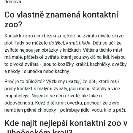
domova.
Co vlastně znamená kontaktní
zoo?
Kontaktní zoo není běžná zoo, kde se zvířata díváte skrze
plot. Tady se můžete
dotýkat
,
krmit
,
hladit
. Děti se učí, že
zvířata nejsou jen obrázky v knížkách. Většina těchto míst
má malé, přátelské zvířata, která jsou zvyklá na lidi. Nejsou
to divoká zvířata - jsou to kozíčky, králíci, kachničky, ovečky
a někdy i slunéčka nebo kachny.
Proč je to důležité? Výzkumy ukazují, že děti, které mají
přímý kontakt s malými zvířaty, jsou méně strachy a více
empatičtější. Nejenže se učí o životě, ale také o
odpovědnosti. Když dítě krmit ovečku, pochopí, že zvíře
nemá jen pěkné chloupky - potřebuje jídlo, vodu, klid a péči.
Kde najít nejlepší kontaktní zoo v
Jihočeském kraji?