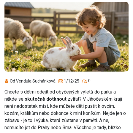
0
Od Vendula Suchánková
1/12/25
Chcete s dětmi odejít od obyčejných výletů do parku a
někde se
skutečně dotknout
zvířat? V Jihočeském kraji
není nedostatek míst, kde můžete děti pustit k ovcím,
kozám, králíkům nebo dokonce k mini koníkům. Nejde jen o
zábavu - je to i výuka, která zůstane v paměti. A ne,
nemusíte jet do Prahy nebo Brna. Všechno je tady, blízko