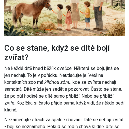
Co se stane, když se dítě bojí
zvířat?
Ne každé dítě hned běží k ovečce. Některá se bojí, jiná se
jen nechají. To je v pořádku. Neutlačujte je. Většina
kontaktních zoo má
klidnou zónu
, kde se zvířata nechají
samotná. Dítě může jen sedět a pozorovat. Často se stane,
že po půl hodině se dítě samo přiblíží. Nebo se přiblíží
zvíře. Kozíčka si často přijde sama, když vidí, že někdo sedí
klidně.
Nezaměňujte strach za špatné chování. Dítě se nebojí zvířat
- bojí se neznámého. Pokud se rodič chová klidně, dítě se