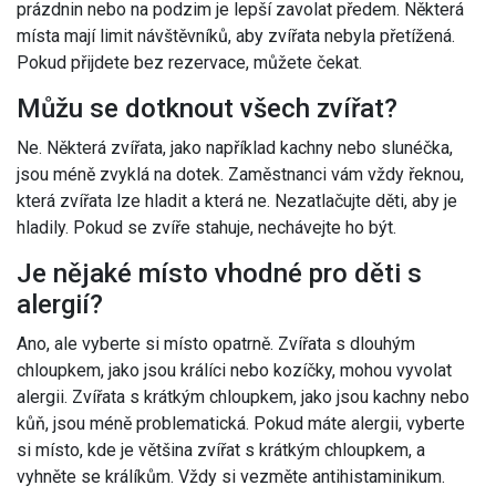
prázdnin nebo na podzim je lepší zavolat předem. Některá
místa mají limit návštěvníků, aby zvířata nebyla přetížená.
Pokud přijdete bez rezervace, můžete čekat.
Můžu se dotknout všech zvířat?
Ne. Některá zvířata, jako například kachny nebo slunéčka,
jsou méně zvyklá na dotek. Zaměstnanci vám vždy řeknou,
která zvířata lze hladit a která ne. Nezatlačujte děti, aby je
hladily. Pokud se zvíře stahuje, nechávejte ho být.
Je nějaké místo vhodné pro děti s
alergií?
Ano, ale vyberte si místo opatrně. Zvířata s dlouhým
chloupkem, jako jsou králíci nebo kozíčky, mohou vyvolat
alergii. Zvířata s krátkým chloupkem, jako jsou kachny nebo
kůň, jsou méně problematická. Pokud máte alergii, vyberte
si místo, kde je většina zvířat s krátkým chloupkem, a
vyhněte se králíkům. Vždy si vezměte antihistaminikum.