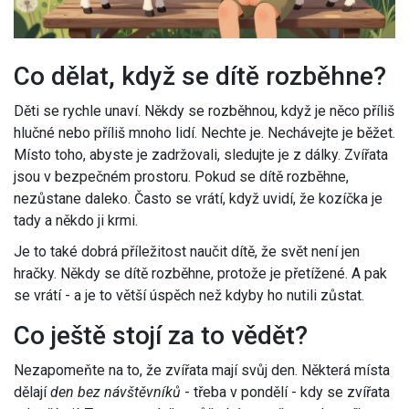
Co dělat, když se dítě rozběhne?
Děti se rychle unaví. Někdy se rozběhnou, když je něco příliš
hlučné nebo příliš mnoho lidí. Nechte je. Nechávejte je běžet.
Místo toho, abyste je zadržovali, sledujte je z dálky. Zvířata
jsou v bezpečném prostoru. Pokud se dítě rozběhne,
nezůstane daleko. Často se vrátí, když uvidí, že kozíčka je
tady a někdo ji krmi.
Je to také dobrá příležitost naučit dítě, že svět není jen
hračky. Někdy se dítě rozběhne, protože je přetížené. A pak
se vrátí - a je to větší úspěch než kdyby ho nutili zůstat.
Co ještě stojí za to vědět?
Nezapomeňte na to, že zvířata mají svůj den. Některá místa
dělají
den bez návštěvníků
- třeba v pondělí - kdy se zvířata