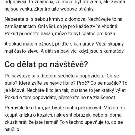
odpočívají. To znamená, že může být otevřeno, ale zvířata
nejsou venku. Zkontrolujte webové stránky.
Neberete si s sebou krmivo z domova. Nechávejte to na
zaměstnancích. Oni vědí, co je pro každé zvíře vhodné.
Pokud přinesete banán, může to být špatné pro kozu.
A pokud máte možnost, přijďte s kamarády. Větší skupiny
mají často slevu. A děti se baví víc, když jsou s kamarády.
Co dělat po návštěvě?
Po návštěvě si s dítětem sedněte a popovídejte. Co se
stalo? Které zvíře se nejvíc líbilo? Proč? Co se naučilo? To
je klíčové. Necháte-li to jen tak, zůstane to jen krátký výlet.
Pokud o tom popovídáte, přeměníte ho na zkušenost.
Přemýšlejte o tom, jak byste mohli pokračovat. Můžete si
koupit knížku o kozách, nakreslit obrázek, nebo si doma
zkusit hrát, že jste farmář. To všechno upevňuje to, co se
naučilo.