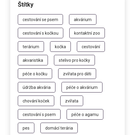
Štítky
cestování se psem
akvárium
cestování s kočkou
kontaktní zoo
terárium
kočka
cestování
akvaristika
stelivo pro kočky
péče o kočku
zvířata pro děti
údržba akvária
péče o akvárium
chování koček
zvířata
cestování s psem
péče o agamu
pes
domácí terária