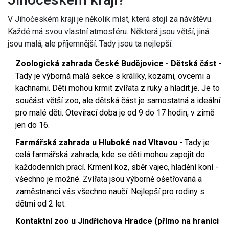
V Jihočeském kraji je několik míst, která stojí za návštěvu.
Každé má svou vlastní atmosféru. Některá jsou větší, jiná
jsou malá, ale příjemnější. Tady jsou ta nejlepší:
Zoologická zahrada České Budějovice - Dětská část
-
Tady je výborná malá sekce s králíky, kozami, ovcemi a
kachnami. Děti mohou krmit zvířata z ruky a hladit je. Je to
součást větší zoo, ale dětská část je samostatná a ideální
pro malé děti. Otevírací doba je od 9 do 17 hodin, v zimě
jen do 16.
Farmářská zahrada u Hluboké nad Vltavou
- Tady je
celá farmářská zahrada, kde se děti mohou zapojit do
každodenních prací. Krmení koz, sběr vajec, hladění koní -
všechno je možné. Zvířata jsou výborně ošetřovaná a
zaměstnanci vás všechno naučí. Nejlepší pro rodiny s
dětmi od 2 let.
Kontaktní zoo u Jindřichova Hradce (přímo na hranici