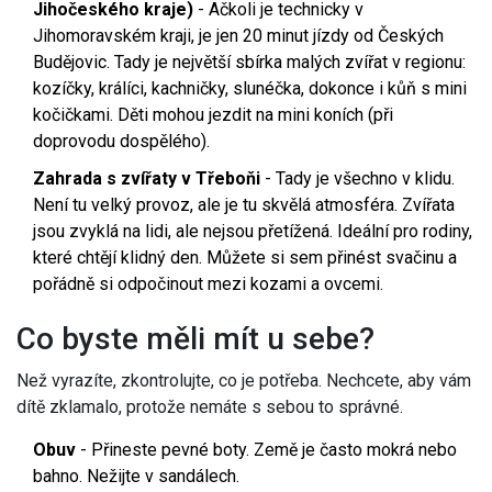
Jihočeského kraje)
- Ačkoli je technicky v
Jihomoravském kraji, je jen 20 minut jízdy od Českých
Budějovic. Tady je největší sbírka malých zvířat v regionu:
kozíčky, králíci, kachničky, slunéčka, dokonce i kůň s mini
kočičkami. Děti mohou jezdit na mini koních (při
doprovodu dospělého).
Zahrada s zvířaty v Třeboňi
- Tady je všechno v klidu.
Není tu velký provoz, ale je tu skvělá atmosféra. Zvířata
jsou zvyklá na lidi, ale nejsou přetížená. Ideální pro rodiny,
které chtějí klidný den. Můžete si sem přinést svačinu a
pořádně si odpočinout mezi kozami a ovcemi.
Co byste měli mít u sebe?
Než vyrazíte, zkontrolujte, co je potřeba. Nechcete, aby vám
dítě zklamalo, protože nemáte s sebou to správné.
Obuv
- Přineste pevné boty. Země je často mokrá nebo
bahno. Nežijte v sandálech.