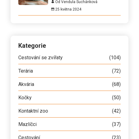
Od Vendula Suchánková
25 května 2024
Kategorie
Cestování se zvířaty
(104)
Terária
(72)
Akvária
(68)
Kočky
(50)
Kontaktní zoo
(42)
Mazlíčci
(37)
Cestování
(23)