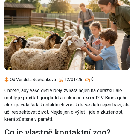
0
Od Vendula Suchánková
12/01/26
Chcete, aby vaše děti viděly zvířata nejen na obrázku, ale
mohly je
počítat
,
pogladit
a dokonce i
krmit
? V Brně a jeho
okolí je celá řada kontaktních zoo, kde se děti nejen baví, ale
učí respektovat život. Nejde jen o výlet - jde o zkušenost,
která zůstane v paměti.
Co je vlastně kontaktní zoo?