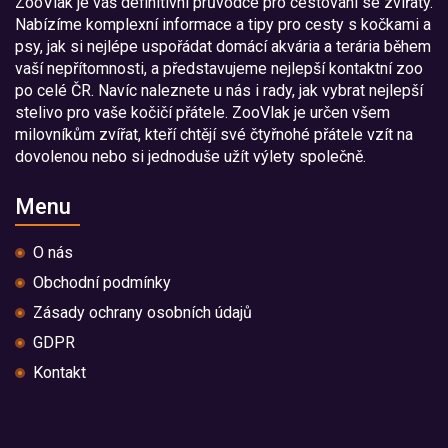
ZooVlak je váš definitivní průvodce pro cestování se zvířaty.
Nabízíme komplexní informace a tipy pro cesty s kočkami a
psy, jak si nejlépe uspořádat domácí akvária a terária během
vaší nepřítomnosti, a představujeme nejlepší kontaktní zoo
po celé ČR. Navíc naleznete u nás i rady, jak vybrat nejlepší
stelivo pro vaše kočičí přátele. ZooVlak je určen všem
milovníkům zvířat, kteří chtějí své čtyřnohé přátele vzít na
dovolenou nebo si jednoduše užít výlety společně.
Menu
O nás
Obchodní podmínky
Zásady ochrany osobních údajů
GDPR
Kontakt