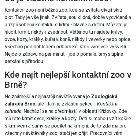
Kontaktní zoo není běžná zoo, kde se zvířata dívají skrz
plot. Tady je vše jinak. Zvířata jsou klidná, dobře vycvičená a
přizpůsobená kontaktu s lidmi - hlavně s dětmi. Můžete je
hladit, krmit, někdy i zvednout. Většinou tu najdete krávy,
ovce, kozy, králíky, kuřata, koně, někdy i veverky nebo opice.
Všechno pod dohledem odborníků, kteří vám vše vysvětlí.
Nejde o zábavu na pár minut - jde o pomalé, smysluplné
setkání s přírodou.
Kde najít nejlepší kontaktní zoo v
Brně?
Nejznámější a nejčastěji navštěvovaná je
Zoologická
zahrada Brno
, ale i tam je zvláštní sekce -
Kontaktní
zahrada
. Nachází se na předměstí, v oblasti Křížovky. Zde
můžete krmit ovce, králíky a kozly. Děti si mohou vzít košile
s krmivem a samy se podílet na krmení. Je to zdarma pro
všechny návštěvníky zoo, stačí jen přijít. Pracovníci vám