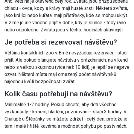
Ano, většina je otevřená celý rok. Zvířata jsou přizpůsobená
chladu - ovce, kozy a krávy mají husté srsti. Některá zvířata,
jako králíci nebo kuřata, mají přístřešky, kde se mohou ukrýt.
V zimě je ale vhodné přijít v době, kdy je slunce - tedy ráno
nebo odpoledne. Zvířata jsou v těchto hodinách aktivnější.
Je potřeba si rezervovat návštěvu?
Většina kontaktních zoo v Brně nevyžaduje rezervaci - stačí
přijít. Ale pokud plánujete návštěvu v prázdninách, na víkend
nebo s velkou skupinou (více než 10 lidí), je lepší se nejprve
ozvat. Některá místa mají omezený počet návštěvníků
najednou kvůli bezpečnosti zvířat.
Kolik času potřebuji na návštěvu?
Minimálně 1-2 hodiny. Pokud chcete, aby děti všechno
vyzkoušely - krmení, hladění, pozorování - stačí 3 hodiny. V
Chalupě u Štěpánky se můžete zdržet i celý den, protože je
tam i malé hřiště, kavárna a možnost pohybu po pastvinách.