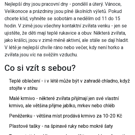
Nejlepší dny jsou pracovní dny - pondělí a úterý. Vánoce,
Velikonoce a prázdniny jsou plné školních výletů. Pokud
chcete klid, vyhněte se sobotám a nedělím od 11 do 15
hodin. V zimě jsou všechny kontaktní zvířata venku - jen se
ujistěte, že děti mají teplé rukavice a obuv. Některá zvířata,
jako králíci, jsou v zimě méně aktivní, ale stále se dají hladit.
V létě je nejlepší chvíle ráno nebo večer, kdy není horko a
zvířata jsou víc na svěžím vzduchu.
Co si vzít s sebou?
Teplé oblečení - i v létě může být v zahradě chladno, když
stojíte v stínu
Malé krmivo - některé zvířata přijímají jen své vlastní
krmivo, ale většina přijme jablko, mrkev nebo chléb
Peněženku - většina míst prodává krmivo za 10-20 Kč
Plastové tašky - na špinavé ruky nebo mokré šaty