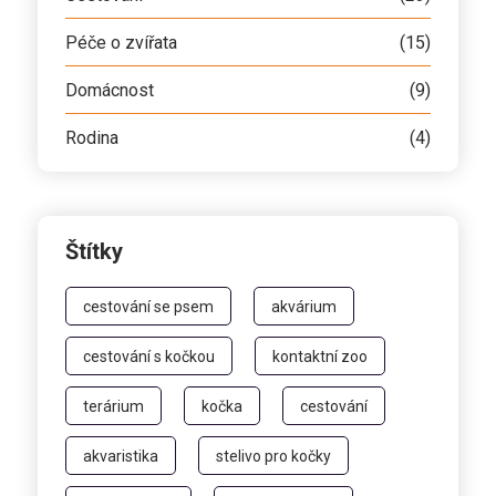
Péče o zvířata
(15)
Domácnost
(9)
Rodina
(4)
Štítky
cestování se psem
akvárium
cestování s kočkou
kontaktní zoo
terárium
kočka
cestování
akvaristika
stelivo pro kočky