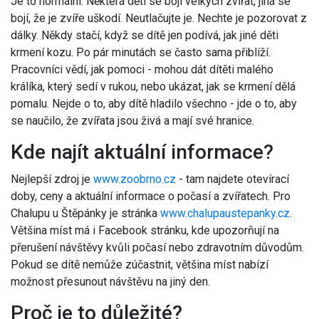
Je to normální. Některá děti se bojí velkých zvířat, jiná se
bojí, že je zvíře uškodí. Neutlačujte je. Nechte je pozorovat z
dálky. Někdy stačí, když se dítě jen podívá, jak jiné děti
krmení kozu. Po pár minutách se často sama přiblíží.
Pracovníci vědí, jak pomoci - mohou dát dítěti malého
králíka, který sedí v rukou, nebo ukázat, jak se krmení dělá
pomalu. Nejde o to, aby dítě hladilo všechno - jde o to, aby
se naučilo, že zvířata jsou živá a mají své hranice.
Kde najít aktuální informace?
Nejlepší zdroj je
www.zoobrno.cz
- tam najdete otevírací
doby, ceny a aktuální informace o počasí a zvířatech. Pro
Chalupu u Štěpánky je stránka
www.chalupaustepanky.cz
.
Většina míst má i Facebook stránku, kde upozorňují na
přerušení návštěvy kvůli počasí nebo zdravotním důvodům.
Pokud se dítě nemůže zúčastnit, většina míst nabízí
možnost přesunout návštěvu na jiný den.
Proč je to důležité?