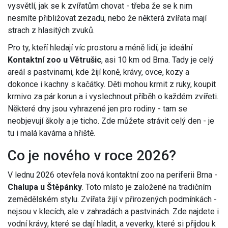
vysvětlí, jak se k zvířatům chovat - třeba že se k nim
nesmíte přibližovat zezadu, nebo že některá zvířata mají
strach z hlasitých zvuků.
Pro ty, kteří hledají víc prostoru a méně lidí, je ideální
Kontaktní zoo u Větrušic
, asi 10 km od Brna. Tady je celý
areál s pastvinami, kde žijí koně, krávy, ovce, kozy a
dokonce i kachny s kačátky. Děti mohou krmit z ruky, koupit
krmivo za pár korun a i vyslechnout příběh o každém zvířeti.
Některé dny jsou vyhrazené jen pro rodiny - tam se
neobjevují školy a je ticho. Zde můžete strávit celý den - je
tu i malá kavárna a hřiště.
Co je nového v roce 2026?
V lednu 2026 otevřela nová kontaktní zoo na periferii Brna -
Chalupa u Štěpánky
. Toto místo je založené na tradičním
zemědělském stylu. Zvířata žijí v přirozených podmínkách -
nejsou v klecích, ale v zahradách a pastvinách. Zde najdete i
vodní krávy, které se dají hladit, a veverky, které si přijdou k