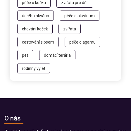
péče o kočku
zvířata pro děti
údržba akvária
péče o akvárium
chování koček
zvířata
cestování s psem
péče o agamu
pes
domácí terária
rodinný výlet
O nás