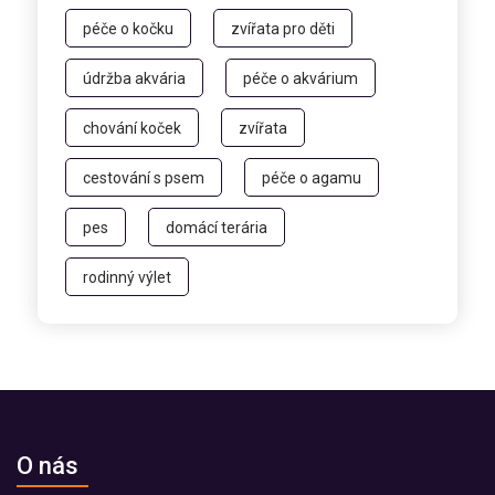
péče o kočku
zvířata pro děti
údržba akvária
péče o akvárium
chování koček
zvířata
cestování s psem
péče o agamu
pes
domácí terária
rodinný výlet
O nás