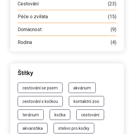
Cestování
(23)
Péče o zvířata
(15)
Domácnost
(9)
Rodina
(4)
Štítky
cestování se psem
akvárium
cestování s kočkou
kontaktní zoo
terárium
kočka
cestování
akvaristika
stelivo pro kočky