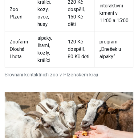
králíci,
220 Kč
interaktivní
Zoo
kozy,
dospělí,
krmení v
Plzeň
ovce,
150 Kč
11:00 a 15:00
husy
děti
alpaky,
Zoofarm
120 Kč
program
lhami,
Dlouhá
dospělí,
„Dnešek u
kozly,
Lhota
80 Kč děti
alpaky“
králíci
Srovnání kontaktních zoo v Plzeňském kraji