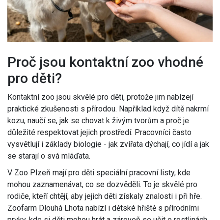
Proč jsou kontaktní zoo vhodné
pro děti?
Kontaktní zoo jsou skvělé pro děti, protože jim nabízejí
praktické zkušenosti s přírodou. Například když dítě nakrmí
kozu, naučí se, jak se chovat k živým tvorům a proč je
důležité respektovat jejich prostředí. Pracovníci často
vysvětlují i základy biologie - jak zvířata dýchají, co jídí a jak
se starají o svá mláďata.
V Zoo Plzeň mají pro děti speciální pracovní listy, kde
mohou zaznamenávat, co se dozvěděli. To je skvělé pro
rodiče, kteří chtějí, aby jejich děti získaly znalosti i při hře.
Zoofarm Dlouhá Lhota nabízí i dětské hřiště s přírodními
prvky, kde si děti mohou hrát a zároveň se učit o rostlinách