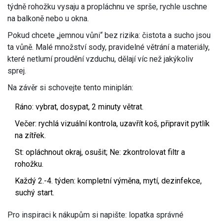
týdně rohožku vysaju a propláchnu ve sprše, rychle uschne
na balkoně nebo u okna.
Pokud chcete „jemnou vůni“ bez rizika: čistota a sucho jsou
ta vůně. Malé množství sody, pravidelné větrání a materiály,
které netlumí proudění vzduchu, dělají víc než jakýkoliv
sprej.
Na závěr si schovejte tento miniplán:
Ráno: vybrat, dosypat, 2 minuty větrat.
Večer: rychlá vizuální kontrola, uzavřít koš, připravit pytlík
na zítřek.
St: opláchnout okraj, osušit; Ne: zkontrolovat filtr a
rohožku.
Každý 2.-4. týden: kompletní výměna, mytí, dezinfekce,
suchý start.
Pro inspiraci k nákupům si napište: lopatka správné