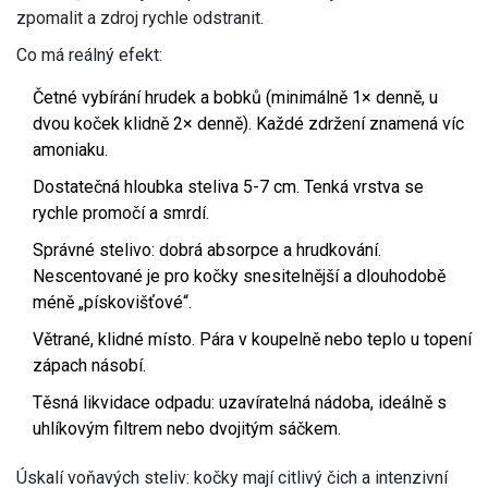
zpomalit a zdroj rychle odstranit.
Co má reálný efekt:
Četné vybírání hrudek a bobků (minimálně 1× denně, u
dvou koček klidně 2× denně). Každé zdržení znamená víc
amoniaku.
Dostatečná hloubka steliva 5-7 cm. Tenká vrstva se
rychle promočí a smrdí.
Správné stelivo: dobrá absorpce a hrudkování.
Nescentované je pro kočky snesitelnější a dlouhodobě
méně „pískovišťové“.
Větrané, klidné místo. Pára v koupelně nebo teplo u topení
zápach násobí.
Těsná likvidace odpadu: uzavíratelná nádoba, ideálně s
uhlíkovým filtrem nebo dvojitým sáčkem.
Úskalí voňavých steliv: kočky mají citlivý čich a intenzivní