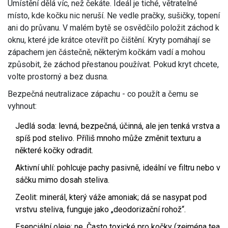
Umístění dělá víc, než čekáte. Ideál je tiché, větratelné
místo, kde kočku nic neruší. Ne vedle pračky, sušičky, topení
ani do průvanu. V malém bytě se osvědčilo položit záchod k
oknu, které jde krátce otevřít po čištění. Kryty pomáhají se
zápachem jen částečně; některým kočkám vadí a mohou
způsobit, že záchod přestanou používat. Pokud kryt chcete,
volte prostorný a bez dusna.
Bezpečná neutralizace zápachu - co použít a čemu se
vyhnout:
Jedlá soda: levná, bezpečná, účinná, ale jen tenká vrstva a
spíš pod stelivo. Příliš mnoho může změnit texturu a
některé kočky odradit.
Aktivní uhlí: pohlcuje pachy pasivně, ideální ve filtru nebo v
sáčku mimo dosah steliva.
Zeolit: minerál, který váže amoniak; dá se nasypat pod
vrstvu steliva, funguje jako „deodorizační rohož“.
Esenciální oleje: ne. Často toxické pro kočky (zejména tea