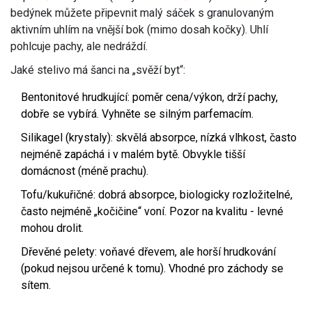
bedýnek můžete připevnit malý sáček s granulovaným
aktivním uhlím na vnější bok (mimo dosah kočky). Uhlí
pohlcuje pachy, ale nedráždí.
Jaké stelivo má šanci na „svěží byt“:
Bentonitové hrudkující: poměr cena/výkon, drží pachy,
dobře se vybírá. Vyhněte se silným parfemacím.
Silikagel (krystaly): skvělá absorpce, nízká vlhkost, často
nejméně zapáchá i v malém bytě. Obvykle tišší
domácnost (méně prachu).
Tofu/kukuřičné: dobrá absorpce, biologicky rozložitelné,
často nejméně „kočičine“ voní. Pozor na kvalitu - levné
mohou drolit.
Dřevěné pelety: voňavé dřevem, ale horší hrudkování
(pokud nejsou určené k tomu). Vhodné pro záchody se
sítem.