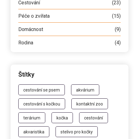
Cestování
(23)
Péče o zvířata
(15)
Domácnost
(9)
Rodina
(4)
Štítky
cestování se psem
akvárium
cestování s kočkou
kontaktní zoo
terárium
kočka
cestování
akvaristika
stelivo pro kočky