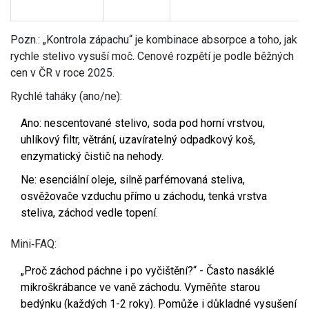
Pozn.: „Kontrola zápachu“ je kombinace absorpce a toho, jak
rychle stelivo vysuší moč. Cenové rozpětí je podle běžných
cen v ČR v roce 2025.
Rychlé taháky (ano/ne):
Ano: nescentované stelivo, soda pod horní vrstvou,
uhlíkový filtr, větrání, uzavíratelný odpadkový koš,
enzymatický čistič na nehody.
Ne: esenciální oleje, silně parfémovaná steliva,
osvěžovače vzduchu přímo u záchodu, tenká vrstva
steliva, záchod vedle topení.
Mini‑FAQ:
„Proč záchod páchne i po vyčištění?“ - Často nasáklé
mikroškrábance ve vaně záchodu. Vyměňte starou
bedýnku (každých 1-2 roky). Pomůže i důkladné vysušení