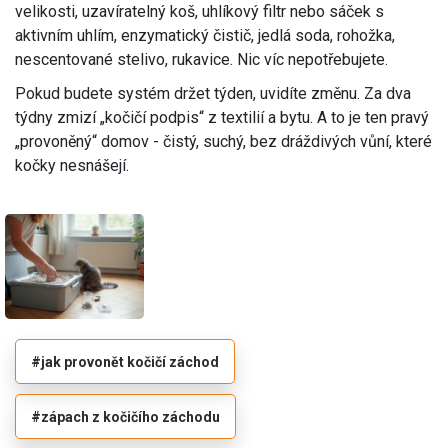
velikosti, uzavíratelný koš, uhlíkový filtr nebo sáček s
aktivním uhlím, enzymatický čistič, jedlá soda, rohožka,
nescentované stelivo, rukavice. Nic víc nepotřebujete.
Pokud budete systém držet týden, uvidíte změnu. Za dva
týdny zmizí „kočičí podpis“ z textilií a bytu. A to je ten pravý
„provoněný“ domov - čistý, suchý, bez dráždivých vůní, které
kočky nesnášejí.
#jak provonět kočičí záchod
#zápach z kočičího záchodu