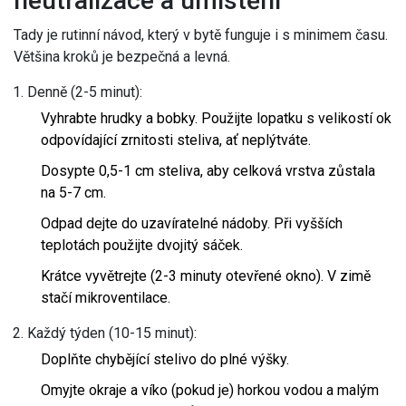
neutralizace a umístění
Tady je rutinní návod, který v bytě funguje i s minimem času.
Většina kroků je bezpečná a levná.
Denně (2-5 minut):
Vyhrabte hrudky a bobky. Použijte lopatku s velikostí ok
odpovídající zrnitosti steliva, ať neplýtváte.
Dosypte 0,5-1 cm steliva, aby celková vrstva zůstala
na 5-7 cm.
Odpad dejte do uzavíratelné nádoby. Při vyšších
teplotách použijte dvojitý sáček.
Krátce vyvětrejte (2-3 minuty otevřené okno). V zimě
stačí mikroventilace.
Každý týden (10-15 minut):
Doplňte chybějící stelivo do plné výšky.
Omyjte okraje a víko (pokud je) horkou vodou a malým