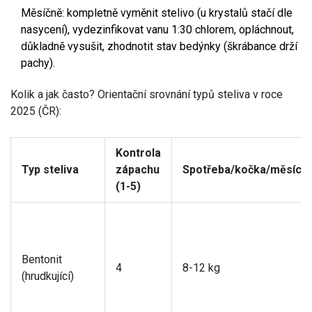
Měsíčně: kompletně vyměnit stelivo (u krystalů stačí dle
nasycení), vydezinfikovat vanu 1:30 chlorem, opláchnout,
důkladně vysušit, zhodnotit stav bedýnky (škrábance drží
pachy).
Kolik a jak často? Orientační srovnání typů steliva v roce
2025 (ČR):
Kontrola
Typ steliva
zápachu
Spotřeba/kočka/měsíc
(1-5)
Bentonit
4
8-12 kg
(hrudkující)