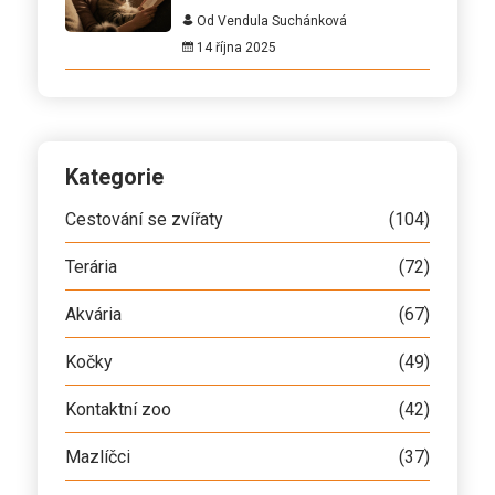
Od Vendula Suchánková
14 října 2025
Kategorie
Cestování se zvířaty
(104)
Terária
(72)
Akvária
(67)
Kočky
(49)
Kontaktní zoo
(42)
Mazlíčci
(37)