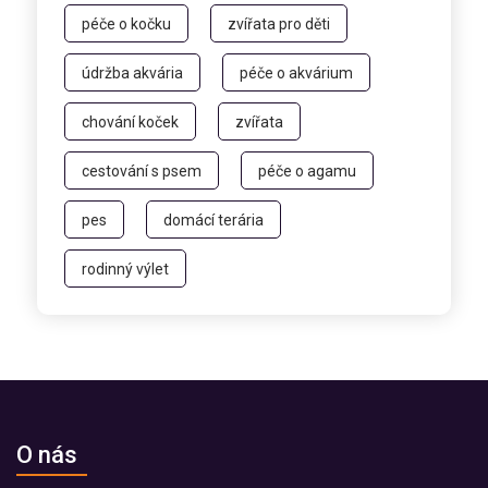
péče o kočku
zvířata pro děti
údržba akvária
péče o akvárium
chování koček
zvířata
cestování s psem
péče o agamu
pes
domácí terária
rodinný výlet
O nás