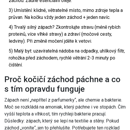
záchod. Žádné esenciální oleje.
3) Umístění: klidné, větratelné místo, mimo zdroje tepla a
průvan. Na kočku vždy jeden záchod + jeden navíc.
4) Trvalý silný zápach? Zkontrolujte stravu (méně rybích
proteinů, více vlhké stravy) a zdraví (močové cesty,
ledviny). Při změně močení jděte k vetovi.
5) Malý byt: uzavíratelná nádoba na odpadky, uhlíkový filtr,
rohožka před záchodem, rychlé větrání 2-3 minuty po
čištění.
Proč kočičí záchod páchne a co
s tím opravdu funguje
Zápach není „nepřítel z parfumerky“, ale chemie a bakterie.
Moč se rozkládá na amoniak, který páchne i ve stopách. Čím
vyšší teplota a vlhkost, tím rychleji bakterie pracují.
Důsledky: zápach, který se lepí na textilie a stěny. Pokud
záchod „voníte“, jen to přehlušíte. Potřebujete ten rozklad