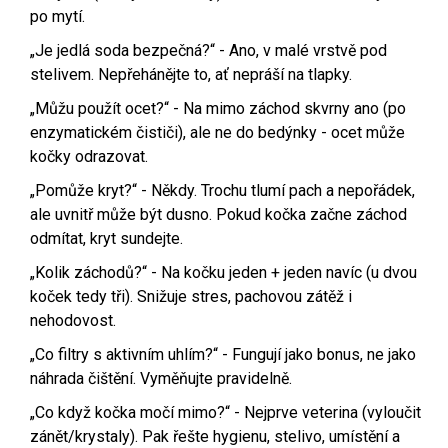
po mytí.
„Je jedlá soda bezpečná?“ - Ano, v malé vrstvě pod
stelivem. Nepřehánějte to, ať nepráší na tlapky.
„Můžu použít ocet?“ - Na mimo záchod skvrny ano (po
enzymatickém čističi), ale ne do bedýnky - ocet může
kočky odrazovat.
„Pomůže kryt?“ - Někdy. Trochu tlumí pach a nepořádek,
ale uvnitř může být dusno. Pokud kočka začne záchod
odmítat, kryt sundejte.
„Kolik záchodů?“ - Na kočku jeden + jeden navíc (u dvou
koček tedy tři). Snižuje stres, pachovou zátěž i
nehodovost.
„Co filtry s aktivním uhlím?“ - Fungují jako bonus, ne jako
náhrada čištění. Vyměňujte pravidelně.
„Co když kočka močí mimo?“ - Nejprve veterina (vyloučit
zánět/krystaly). Pak řešte hygienu, stelivo, umístění a