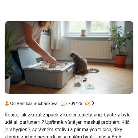
0
Od Vendula Suchánková
6/09/25
Řešíte, jak zkrotit zápach z kočičí toalety, aniž byste z bytu
udělali parfumerii? Upřímně: vůně jen maskují problém. Klíč
je v hygieně, správném stelivu a pár malých tricích, díky
kterým záchod nesmrdí ani v malém bytě. U nás v Brně