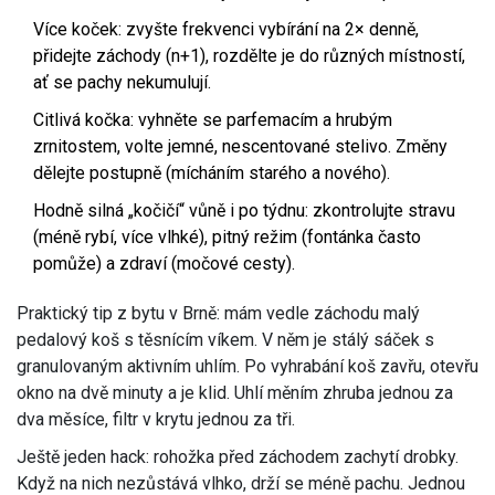
Více koček: zvyšte frekvenci vybírání na 2× denně,
přidejte záchody (n+1), rozdělte je do různých místností,
ať se pachy nekumulují.
Citlivá kočka: vyhněte se parfemacím a hrubým
zrnitostem, volte jemné, nescentované stelivo. Změny
dělejte postupně (mícháním starého a nového).
Hodně silná „kočičí“ vůně i po týdnu: zkontrolujte stravu
(méně rybí, více vlhké), pitný režim (fontánka často
pomůže) a zdraví (močové cesty).
Praktický tip z bytu v Brně: mám vedle záchodu malý
pedalový koš s těsnícím víkem. V něm je stálý sáček s
granulovaným aktivním uhlím. Po vyhrabání koš zavřu, otevřu
okno na dvě minuty a je klid. Uhlí měním zhruba jednou za
dva měsíce, filtr v krytu jednou za tři.
Ještě jeden hack: rohožka před záchodem zachytí drobky.
Když na nich nezůstává vlhko, drží se méně pachu. Jednou