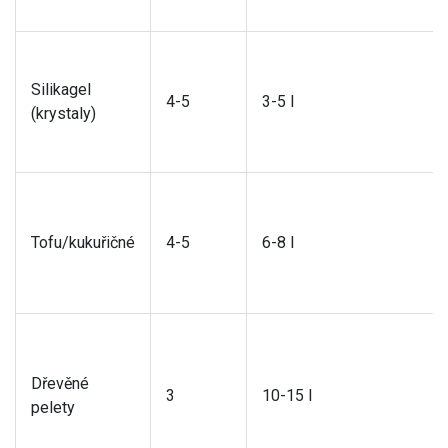
Silikagel
4-5
3-5 l
(krystaly)
Tofu/kukuřičné
4-5
6-8 l
Dřevěné
3
10-15 l
pelety