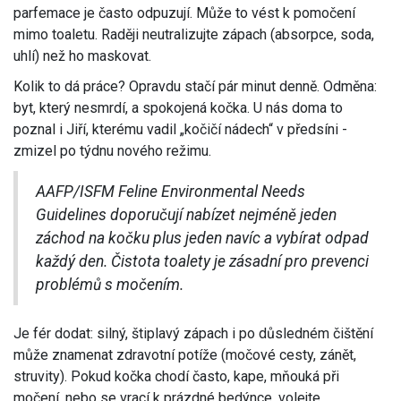
parfemace je často odpuzují. Může to vést k pomočení
mimo toaletu. Raději neutralizujte zápach (absorpce, soda,
uhlí) než ho maskovat.
Kolik to dá práce? Opravdu stačí pár minut denně. Odměna:
byt, který nesmrdí, a spokojená kočka. U nás doma to
poznal i Jiří, kterému vadil „kočičí nádech“ v předsíni -
zmizel po týdnu nového režimu.
AAFP/ISFM Feline Environmental Needs
Guidelines doporučují nabízet nejméně jeden
záchod na kočku plus jeden navíc a vybírat odpad
každý den. Čistota toalety je zásadní pro prevenci
problémů s močením.
Je fér dodat: silný, štiplavý zápach i po důsledném čištění
může znamenat zdravotní potíže (močové cesty, zánět,
struvity). Pokud kočka chodí často, kape, mňouká při
močení, nebo se vrací k prázdné bedýnce, volejte