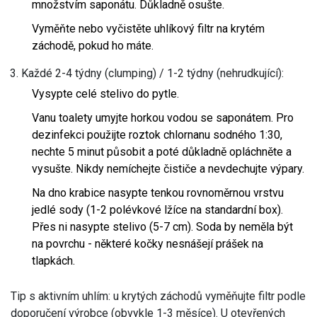
množstvím saponátu. Důkladně osušte.
Vyměňte nebo vyčistěte uhlíkový filtr na krytém
záchodě, pokud ho máte.
Každé 2-4 týdny (clumping) / 1-2 týdny (nehrudkující):
Vysypte celé stelivo do pytle.
Vanu toalety umyjte horkou vodou se saponátem. Pro
dezinfekci použijte roztok chlornanu sodného 1:30,
nechte 5 minut působit a poté důkladně opláchněte a
vysušte. Nikdy nemíchejte čističe a nevdechujte výpary.
Na dno krabice nasypte tenkou rovnoměrnou vrstvu
jedlé sody (1-2 polévkové lžíce na standardní box).
Přes ni nasypte stelivo (5-7 cm). Soda by neměla být
na povrchu - některé kočky nesnášejí prášek na
tlapkách.
Tip s aktivním uhlím: u krytých záchodů vyměňujte filtr podle
doporučení výrobce (obvykle 1-3 měsíce). U otevřených