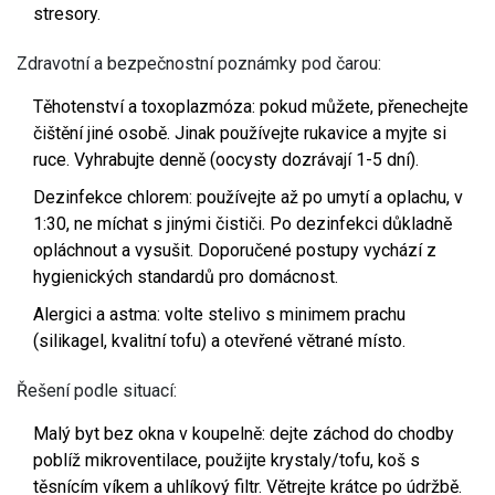
stresory.
Zdravotní a bezpečnostní poznámky pod čarou:
Těhotenství a toxoplazmóza: pokud můžete, přenechejte
čištění jiné osobě. Jinak používejte rukavice a myjte si
ruce. Vyhrabujte denně (oocysty dozrávají 1-5 dní).
Dezinfekce chlorem: používejte až po umytí a oplachu, v
1:30, ne míchat s jinými čističi. Po dezinfekci důkladně
opláchnout a vysušit. Doporučené postupy vychází z
hygienických standardů pro domácnost.
Alergici a astma: volte stelivo s minimem prachu
(silikagel, kvalitní tofu) a otevřené větrané místo.
Řešení podle situací:
Malý byt bez okna v koupelně: dejte záchod do chodby
poblíž mikroventilace, použijte krystaly/tofu, koš s
těsnícím víkem a uhlíkový filtr. Větrejte krátce po údržbě.