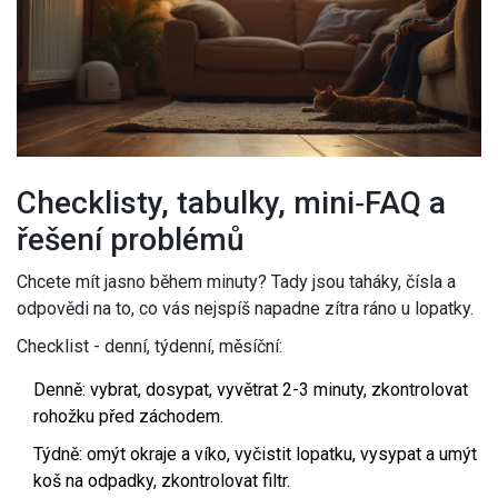
Checklisty, tabulky, mini‑FAQ a
řešení problémů
Chcete mít jasno během minuty? Tady jsou taháky, čísla a
odpovědi na to, co vás nejspíš napadne zítra ráno u lopatky.
Checklist - denní, týdenní, měsíční:
Denně: vybrat, dosypat, vyvětrat 2-3 minuty, zkontrolovat
rohožku před záchodem.
Týdně: omýt okraje a víko, vyčistit lopatku, vysypat a umýt
koš na odpadky, zkontrolovat filtr.