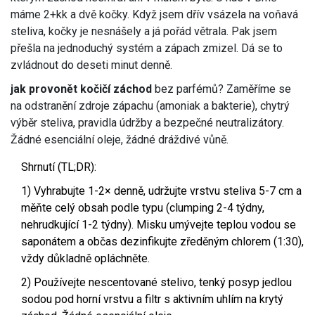
máme 2+kk a dvě kočky. Když jsem dřív vsázela na voňavá
steliva, kočky je nesnášely a já pořád větrala. Pak jsem
přešla na jednoduchý systém a zápach zmizel. Dá se to
zvládnout do deseti minut denně.
jak provonět kočičí záchod
bez parfémů? Zaměříme se
na odstranění zdroje zápachu (amoniak a bakterie), chytrý
výběr steliva, pravidla údržby a bezpečné neutralizátory.
Žádné esenciální oleje, žádné dráždivé vůně.
Shrnutí (TL;DR):
1) Vyhrabujte 1-2× denně, udržujte vrstvu steliva 5-7 cm a
měňte celý obsah podle typu (clumping 2-4 týdny,
nehrudkující 1-2 týdny). Misku umývejte teplou vodou se
saponátem a občas dezinfikujte zředěným chlorem (1:30),
vždy důkladně opláchněte.
2) Používejte nescentované stelivo, tenký posyp jedlou
sodou pod horní vrstvu a filtr s aktivním uhlím na krytý