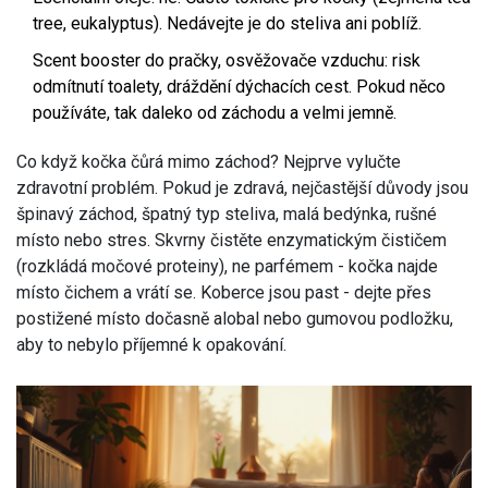
tree, eukalyptus). Nedávejte je do steliva ani poblíž.
Scent booster do pračky, osvěžovače vzduchu: risk
odmítnutí toalety, dráždění dýchacích cest. Pokud něco
používáte, tak daleko od záchodu a velmi jemně.
Co když kočka čůrá mimo záchod? Nejprve vylučte
zdravotní problém. Pokud je zdravá, nejčastější důvody jsou
špinavý záchod, špatný typ steliva, malá bedýnka, rušné
místo nebo stres. Skvrny čistěte enzymatickým čističem
(rozkládá močové proteiny), ne parfémem - kočka najde
místo čichem a vrátí se. Koberce jsou past - dejte přes
postižené místo dočasně alobal nebo gumovou podložku,
aby to nebylo příjemné k opakování.