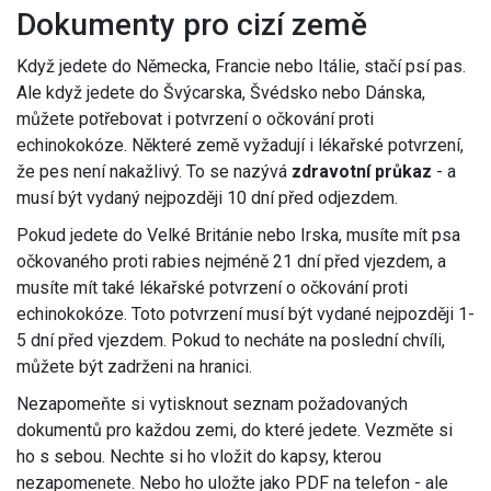
Dokumenty pro cizí země
Když jedete do Německa, Francie nebo Itálie, stačí psí pas.
Ale když jedete do Švýcarska, Švédsko nebo Dánska,
můžete potřebovat i potvrzení o očkování proti
echinokokóze. Některé země vyžadují i lékařské potvrzení,
že pes není nakažlivý. To se nazývá
zdravotní průkaz
- a
musí být vydaný nejpozději 10 dní před odjezdem.
Pokud jedete do Velké Británie nebo Irska, musíte mít psa
očkovaného proti rabies nejméně 21 dní před vjezdem, a
musíte mít také lékařské potvrzení o očkování proti
echinokokóze. Toto potvrzení musí být vydané nejpozději 1-
5 dní před vjezdem. Pokud to necháte na poslední chvíli,
můžete být zadrženi na hranici.
Nezapomeňte si vytisknout seznam požadovaných
dokumentů pro každou zemi, do které jedete. Vezměte si
ho s sebou. Nechte si ho vložit do kapsy, kterou
nezapomenete. Nebo ho uložte jako PDF na telefon - ale