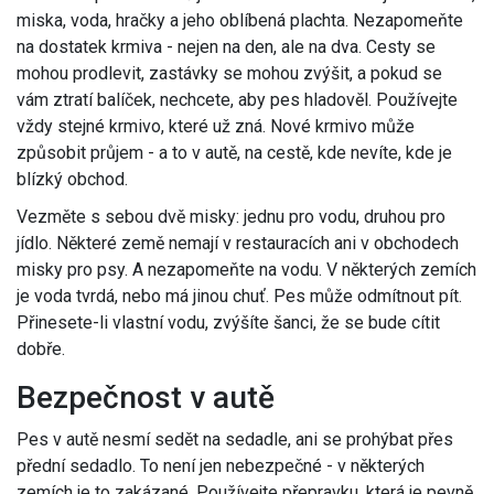
miska, voda, hračky a jeho oblíbená plachta. Nezapomeňte
na dostatek krmiva - nejen na den, ale na dva. Cesty se
mohou prodlevit, zastávky se mohou zvýšit, a pokud se
vám ztratí balíček, nechcete, aby pes hladověl. Používejte
vždy stejné krmivo, které už zná. Nové krmivo může
způsobit průjem - a to v autě, na cestě, kde nevíte, kde je
blízký obchod.
Vezměte s sebou dvě misky: jednu pro vodu, druhou pro
jídlo. Některé země nemají v restauracích ani v obchodech
misky pro psy. A nezapomeňte na vodu. V některých zemích
je voda tvrdá, nebo má jinou chuť. Pes může odmítnout pít.
Přinesete-li vlastní vodu, zvýšíte šanci, že se bude cítit
dobře.
Bezpečnost v autě
Pes v autě nesmí sedět na sedadle, ani se prohýbat přes
přední sedadlo. To není jen nebezpečné - v některých
zemích je to zakázané. Používejte přepravku, která je pevně