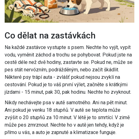
Co dělat na zastávkách
Na každé zastávce vystupte s psem. Nechte ho vyjít, vypít
vodu, vyměnit záchod a trochu se pohybovat. Pokud jste na
cestě déle než dvě hodiny, zastavte se. Pokud ne, může se
pes stát nervózním, podrážděným, nebo začít škádlit.
Některé psy trápí auta - zvlášť pokud nejsou zvyklí na
cestování. Pokud je to váš první výlet, začněte s krátkými
jízdami - 15 minut, pak 30, pak hodinu. Nechte ho zvyknout.
Nikdy nechávejte psa v autě samotného. Ani na pět minut.
Ani pokud je venku 18 stupňů. V autě se teplota může
zvýšit o 20 stupňů za 10 minut. V létě je to smrtící. V zimě
může pes zmrznout. Nechte ho v autě jen tehdy, když je
přímo u vás, a auto je zapnuté a klimatizace funguje.