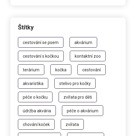
Štítky
cestování se psem
akvárium
cestování s kočkou
kontaktní zoo
terárium
kočka
cestování
akvaristika
stelivo pro kočky
péče o kočku
zvířata pro děti
údržba akvária
péče o akvárium
chování koček
zvířata