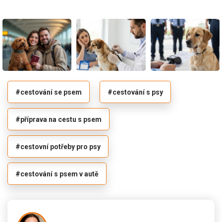
#cestování se psem
#cestování s psy
#příprava na cestu s psem
#cestovní potřeby pro psy
#cestování s psem v autě