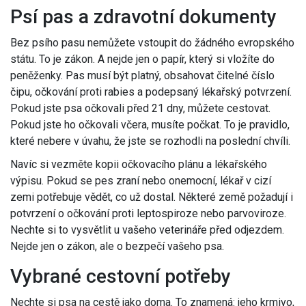
Psí pas a zdravotní dokumenty
Bez psího pasu nemůžete vstoupit do žádného evropského
státu. To je zákon. A nejde jen o papír, který si vložíte do
peněženky. Pas musí být platný, obsahovat čitelné číslo
čipu, očkování proti rabies a podepsaný lékařský potvrzení.
Pokud jste psa očkovali před 21 dny, můžete cestovat.
Pokud jste ho očkovali včera, musíte počkat. To je pravidlo,
které nebere v úvahu, že jste se rozhodli na poslední chvíli.
Navíc si vezměte kopii očkovacího plánu a lékařského
výpisu. Pokud se pes zraní nebo onemocní, lékař v cizí
zemi potřebuje vědět, co už dostal. Některé země požadují i
potvrzení o očkování proti leptospiroze nebo parvoviroze.
Nechte si to vysvětlit u vašeho veterináře před odjezdem.
Nejde jen o zákon, ale o bezpečí vašeho psa.
Vybrané cestovní potřeby
Nechte si psa na cestě jako doma. To znamená: jeho krmivo,