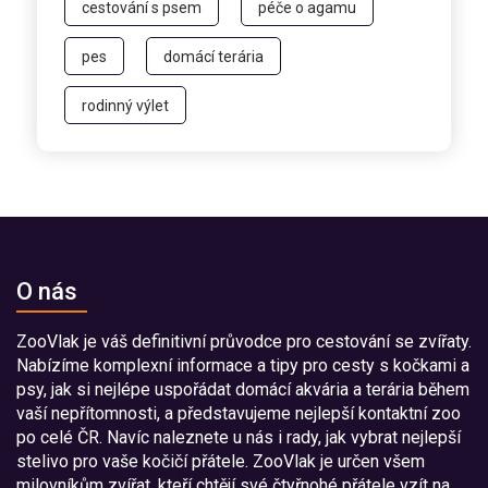
cestování s psem
péče o agamu
pes
domácí terária
rodinný výlet
O nás
ZooVlak je váš definitivní průvodce pro cestování se zvířaty.
Nabízíme komplexní informace a tipy pro cesty s kočkami a
psy, jak si nejlépe uspořádat domácí akvária a terária během
vaší nepřítomnosti, a představujeme nejlepší kontaktní zoo
po celé ČR. Navíc naleznete u nás i rady, jak vybrat nejlepší
stelivo pro vaše kočičí přátele. ZooVlak je určen všem
milovníkům zvířat, kteří chtějí své čtyřnohé přátele vzít na