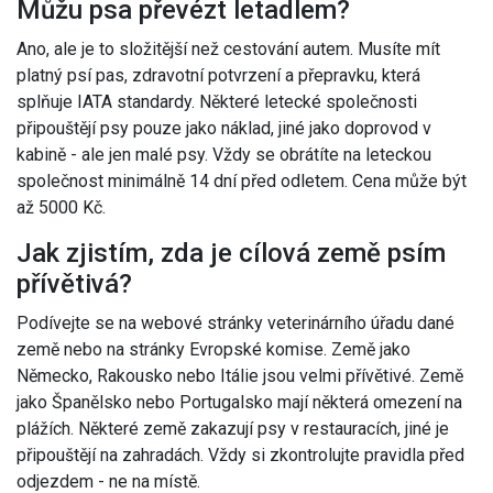
Můžu psa převézt letadlem?
Ano, ale je to složitější než cestování autem. Musíte mít
platný psí pas, zdravotní potvrzení a přepravku, která
splňuje IATA standardy. Některé letecké společnosti
připouštějí psy pouze jako náklad, jiné jako doprovod v
kabině - ale jen malé psy. Vždy se obrátíte na leteckou
společnost minimálně 14 dní před odletem. Cena může být
až 5000 Kč.
Jak zjistím, zda je cílová země psím
přívětivá?
Podívejte se na webové stránky veterinárního úřadu dané
země nebo na stránky Evropské komise. Země jako
Německo, Rakousko nebo Itálie jsou velmi přívětivé. Země
jako Španělsko nebo Portugalsko mají některá omezení na
plážích. Některé země zakazují psy v restauracích, jiné je
připouštějí na zahradách. Vždy si zkontrolujte pravidla před
odjezdem - ne na místě.