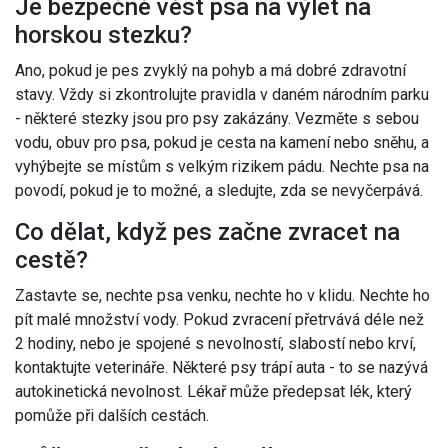
Je bezpečné vést psa na výlet na
horskou stezku?
Ano, pokud je pes zvyklý na pohyb a má dobré zdravotní
stavy. Vždy si zkontrolujte pravidla v daném národním parku
- některé stezky jsou pro psy zakázány. Vezměte s sebou
vodu, obuv pro psa, pokud je cesta na kamení nebo sněhu, a
vyhýbejte se místům s velkým rizikem pádu. Nechte psa na
povodí, pokud je to možné, a sledujte, zda se nevyčerpává.
Co dělat, když pes začne zvracet na
cestě?
Zastavte se, nechte psa venku, nechte ho v klidu. Nechte ho
pít malé množství vody. Pokud zvracení přetrvává déle než
2 hodiny, nebo je spojené s nevolností, slabostí nebo krví,
kontaktujte veterináře. Některé psy trápí auta - to se nazývá
autokinetická nevolnost. Lékař může předepsat lék, který
pomůže při dalších cestách.