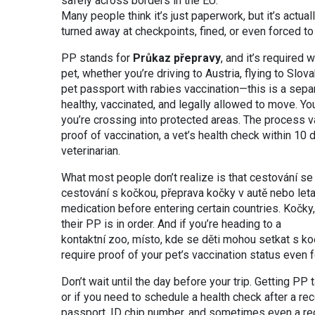
safely across borders in the EU.
Many people think it’s just paperwork, but it’s actu
turned away at checkpoints, fined, or even forced to
PP stands for
Průkaz přepravy
, and it’s required
pet, whether you’re driving to Austria, flying to Slova
pet passport with rabies vaccination—this is a separ
healthy, vaccinated, and legally allowed to move. You
you’re crossing into protected areas. The process va
proof of vaccination, a vet’s health check within 10 
veterinarian.
What most people don’t realize is that
cestování s
cestování s kočkou
,
přeprava kočky v autě nebo let
medication before entering certain countries. Kočky, 
their PP is in order. And if you’re heading to a
kontaktní zoo
,
místo, kde se děti mohou setkat s ko
require proof of your pet’s vaccination status even f
Don’t wait until the day before your trip. Getting 
or if you need to schedule a health check after a rec
passport, ID chip number, and sometimes even a re