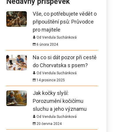
Nedávný příspěvek
Vše, co potřebujete vědět o
připouštění psů: Průvodce
pro majitele
Od Vendula Suchánková
6 února 2024
Na co si dát pozor při cestě
do Chorvatska s psem?
Od Vendula Suchánková
14 prosince 2025
Jak kočky slyší:
Porozumění kočičímu
sluchu a jeho významu
Od Vendula Suchánková
20 června 2024