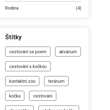
Rodina
(4)
Štítky
cestování se psem
akvárium
cestování s kočkou
kontaktní zoo
terárium
kočka
cestování