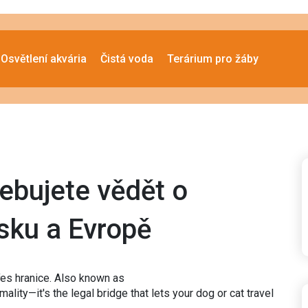
Osvětlení akvária
Čistá voda
Terárium pro žáby
řebujete vědět o
esku a Evropě
řes hranice
. Also known as
formality—it's the legal bridge that lets your dog or cat travel