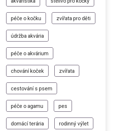
akvaristika
stelivo pro kočky
péče o kočku
zvířata pro děti
údržba akvária
péče o akvárium
chování koček
zvířata
cestování s psem
péče o agamu
pes
domácí terária
rodinný výlet