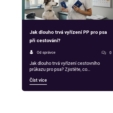
Jak dlouho trvá vyřízení PP pro psa
při cestování?
Od správce
0
Jak dlouho trvá vyřízení cestovního
průkazu pro psa? Zjistěte, co
potřebujete, kdy začít a jak se vyhnout
Číst více
zadržení na hranici. Všechny kroky podle
aktuálních pravidel v roce 2025.