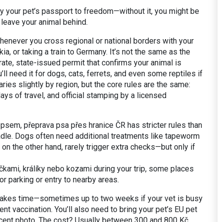
ally your pet’s passport to freedom—without it, you might be
 leave your animal behind.
 whenever you cross regional or national borders with your
kia, or taking a train to Germany. It’s not the same as the
ate, state-issued permit that confirms your animal is
’ll need it for dogs, cats, ferrets, and even some reptiles if
ries slightly by region, but the core rules are the same:
days of travel, and official stamping by a licensed
e psem
,
přeprava psa přes hranice ČR
has stricter rules than
adle
. Dogs often need additional treatments like tapeworm
on the other hand, rarely trigger extra checks—but only if
čkami, králíky nebo kozami
during your trip, some places
or parking or entry to nearby areas.
PP takes time—sometimes up to two weeks if your vet is busy
ent vaccination. You’ll also need to bring your pet’s EU pet
cent photo. The cost? Usually between 300 and 800 Kč,