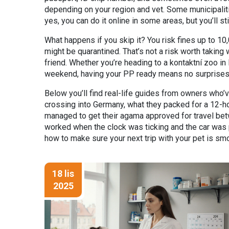
depending on your region and vet. Some municipalit
yes, you can do it online in some areas, but you’ll sti
What happens if you skip it? You risk fines up to 10
might be quarantined. That’s not a risk worth taking
friend. Whether you’re heading to a
kontaktní zoo
in 
weekend, having your PP ready means no surprises,
Below you’ll find real-life guides from owners who’v
crossing into Germany, what they packed for a 12-ho
managed to get their agama approved for travel betw
worked when the clock was ticking and the car was pa
how to make sure your next trip with your pet is smo
18 lis
2025