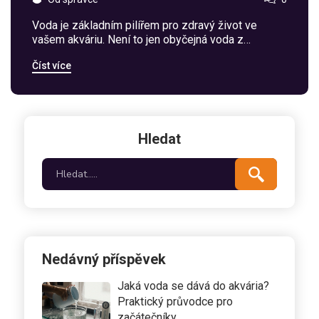
Voda je základním pilířem pro zdravý život ve
vašem akváriu. Není to jen obyčejná voda z
kohoutku. Musí projít procesem odstání, aby
Číst více
poskytla ideální prostředí pro vaše vodní
obyvatele. V tomto článku objevíme, jak dlouho by
měla voda odstát a jaké další kroky jsou nutné pro
její přípravu, abychom zajistili zdravé a stabilní
prostředí pro naše podvodní přátele.
Hledat
Nedávný příspěvek
Jaká voda se dává do akvária?
Praktický průvodce pro
začátečníky