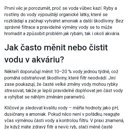
První věc je porozumět, proč se voda vůbec kazí. Ryby a
rostliny do vody vypouštějí organické látky, které se
rozkládají a začínají vytvářet amoniak a další škodliviny. Bez
správné filtrace a pravidelné výměny vody se to může
hromadit a způsobit problém jak rybám, tak i okolí akvária.
Jak často měnit nebo čistit
vodu v akváriu?
Někteří doporučují měnit 10–20 % vody jednou týdně, což
pomáhá odstraňovat škodliviny, které filtr neodvádí. Jiní
zase poukazují, že časté velké změny vody mohou rybky
stresovat, takže je lepší pravidelně doplňovat jen část vody
a vyhýbat se náhlým změnám parametrů.
Klíčové je sledovat kvalitu vody – měřte hodnoty jako pH,
dusičnany a amoniak. Pokud něco není v pořádku, reagujte
včas výměnou části vody a kontrolou filtru. V praxi znamená,
že když máte zdravý filtr a nevíc ryb, stačí méně časté