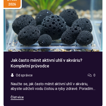
2026
Jak často měnit aktivní uhlí v akváriu?
Kompletní průvodce
Od správce
0
Naučte se, jak často měnit aktivní uhlí v akváriu,
abyste udrželi vodu čistou a ryby zdravé. Poradíme
vám s příznaky nasycení, správnou výměnou a
Číst více
alternativami.