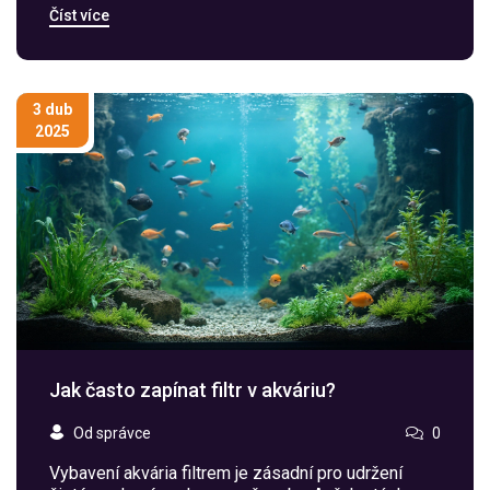
Číst více
pro vaše ryby.
3 dub
2025
Jak často zapínat filtr v akváriu?
Od správce
0
Vybavení akvária filtrem je zásadní pro udržení