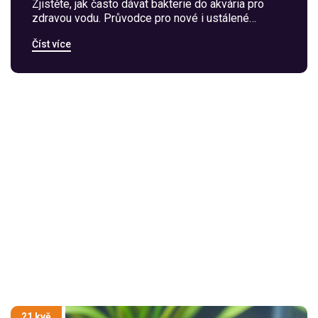
Zjistěte, jak často dávat bakterie do akvária pro
zdravou vodu. Průvodce pro nové i ustálené
akvária, tipy na dávkování a řešení problémů.
Číst více
21 kvě