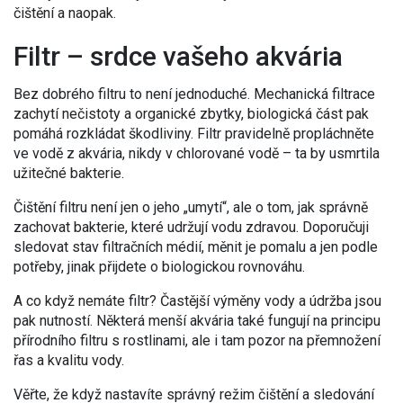
čištění a naopak.
Filtr – srdce vašeho akvária
Bez dobrého filtru to není jednoduché. Mechanická filtrace
zachytí nečistoty a organické zbytky, biologická část pak
pomáhá rozkládat škodliviny. Filtr pravidelně propláchněte
ve vodě z akvária, nikdy v chlorované vodě – ta by usmrtila
užitečné bakterie.
Čištění filtru není jen o jeho „umytí“, ale o tom, jak správně
zachovat bakterie, které udržují vodu zdravou. Doporučuji
sledovat stav filtračních médií, měnit je pomalu a jen podle
potřeby, jinak přijdete o biologickou rovnováhu.
A co když nemáte filtr? Častější výměny vody a údržba jsou
pak nutností. Některá menší akvária také fungují na principu
přírodního filtru s rostlinami, ale i tam pozor na přemnožení
řas a kvalitu vody.
Věřte, že když nastavíte správný režim čištění a sledování