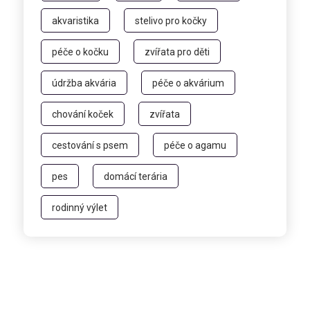
akvaristika
stelivo pro kočky
péče o kočku
zvířata pro děti
údržba akvária
péče o akvárium
chování koček
zvířata
cestování s psem
péče o agamu
pes
domácí terária
rodinný výlet