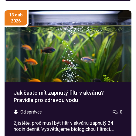
13 dub
2026
Jak často mít zapnutý filtr v akváriu?
Pravidla pro zdravou vodu
Od správce
0
Zjistěte, proč musí být filtr v akváriu zapnutý 24
hodin denně. Vysvětlujeme biologickou filtraci,
rizika vypnutí a jak správně udržovat čistotu vody