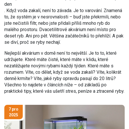
den
. Když voda zakalí, není to závada. Je to varování. Znamená
to, že systém je v nesrovnalosti – buď jste překrmili, nebo
jste nečistili filtr, nebo jste přidali příliš mnoho ryb do
malého prostoru. Dvacetilitrové akvárium není místo pro
deset ryb. Ani pro pět. Většina začátečníků to přehlíží. A pak
se diví, proč se ryby nechají.
Nejlepší akvárium v domě není to největší. Je to to, které
udržujete. Které máte čisté, které máte v klidu, které
nezatěžujete novými rybami každý týden. Které máte s
rozumem. Víte, co dělat, když se voda zakalí? Víte, kolikrát
denně krmíte? Víte, jaké ryby opravdu pasují do 20 litrů?
Všechno to najdete v článcích níže – od základů po
praktické tipy, které vás ušetří stres, peníze a ztracené ryby.
7 pro
2025