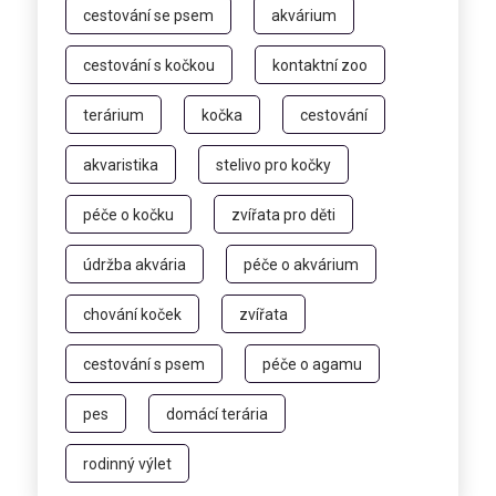
cestování se psem
akvárium
cestování s kočkou
kontaktní zoo
terárium
kočka
cestování
akvaristika
stelivo pro kočky
péče o kočku
zvířata pro děti
údržba akvária
péče o akvárium
chování koček
zvířata
cestování s psem
péče o agamu
pes
domácí terária
rodinný výlet