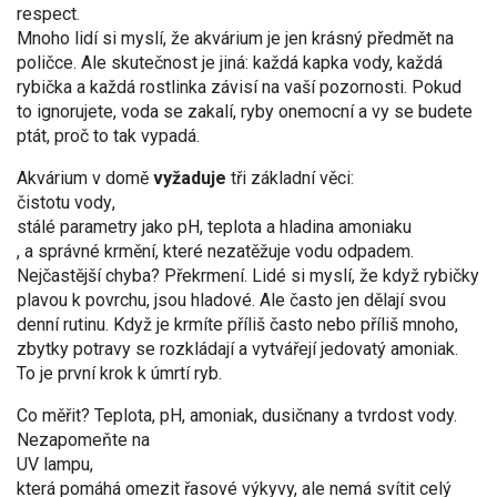
respect.
Mnoho lidí si myslí, že akvárium je jen krásný předmět na
poličce. Ale skutečnost je jiná: každá kapka vody, každá
rybička a každá rostlinka závisí na vaší pozornosti. Pokud
to ignorujete, voda se zakalí, ryby onemocní a vy se budete
ptát, proč to tak vypadá.
Akvárium v domě
vyžaduje
tři základní věci:
čistotu vody
,
stálé parametry jako pH, teplota a hladina amoniaku
, a
správné krmění
,
které nezatěžuje vodu odpadem
.
Nejčastější chyba? Překrmení. Lidé si myslí, že když rybičky
plavou k povrchu, jsou hladové. Ale často jen dělají svou
denní rutinu. Když je krmíte příliš často nebo příliš mnoho,
zbytky potravy se rozkládají a vytvářejí jedovatý amoniak.
To je první krok k úmrtí ryb.
Co měřit? Teplota, pH, amoniak, dusičnany a tvrdost vody.
Nezapomeňte na
UV lampu
,
která pomáhá omezit řasové výkyvy, ale nemá svítit celý