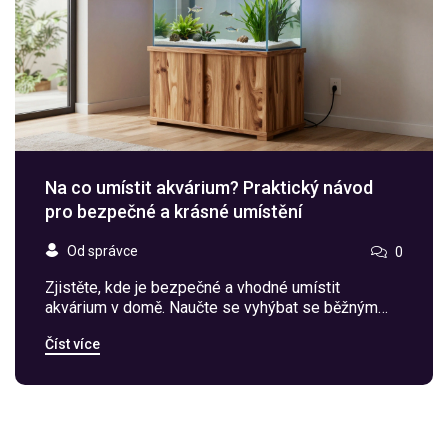
Na co umístit akvárium? Praktický návod
pro bezpečné a krásné umístění
Od správce
0
Zjistěte, kde je bezpečné a vhodné umístit
akvárium v domě. Naučte se vyhýbat se běžným
chybám, které způsobují nemoci ryb a poškození
Číst více
domu.