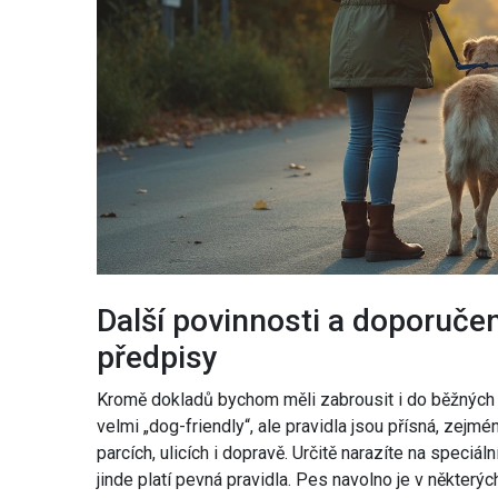
Další povinnosti a doporučen
předpisy
Kromě dokladů bychom měli zabrousit i do běžných
velmi „dog-friendly“, ale pravidla jsou přísná, zejm
parcích, ulicích i dopravě. Určitě narazíte na speciá
jinde platí pevná pravidla. Pes navolno je v někte