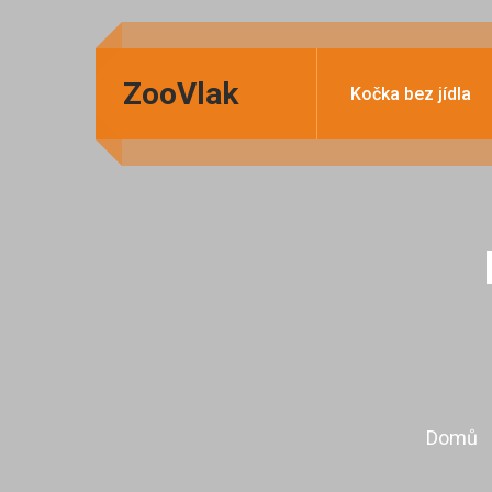
ZooVlak
Kočka bez jídla
Domů