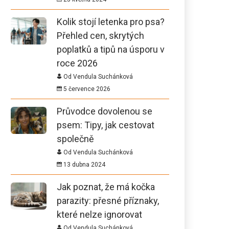
Kolik stojí letenka pro psa?
Přehled cen, skrytých
poplatků a tipů na úsporu v
roce 2026
Od Vendula Suchánková
5 července 2026
Průvodce dovolenou se
psem: Tipy, jak cestovat
společně
Od Vendula Suchánková
13 dubna 2024
Jak poznat, že má kočka
parazity: přesné příznaky,
které nelze ignorovat
Od Vendula Suchánková