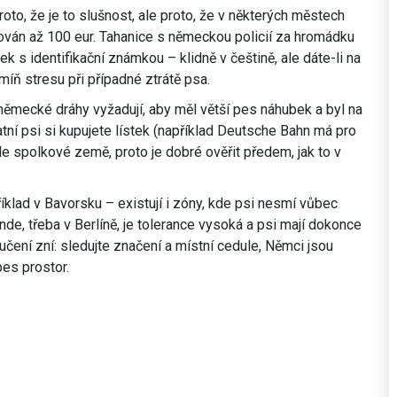
oto, že je to slušnost, ale proto, že v některých městech
tován až 100 eur. Tahanice s německou policií za hromádku
ek s identifikační známkou – klidně v češtině, ale dáte-li na
míň stresu při případné ztrátě psa.
mecké dráhy vyžadují, aby měl větší pes náhubek a byl na
atní psi si kupujete lístek (například Deutsche Bahn má pro
odle spolkové země, proto je dobré ověřit předem, jak to v
klad v Bavorsku – existují i zóny, kde psi nesmí vůbec
nde, třeba v Berlíně, je tolerance vysoká a psi mají dokonce
čení zní: sledujte značení a místní cedule, Němci jsou
pes prostor.