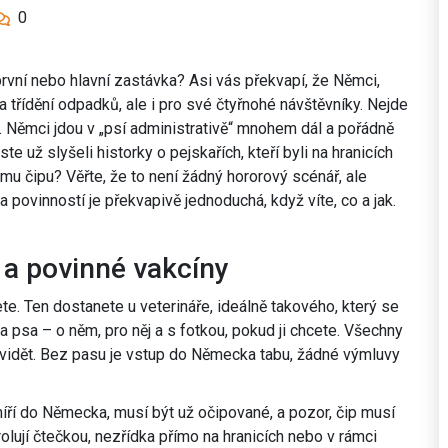
0
rvní nebo hlavní zastávka? Asi vás překvapí, že Němci,
 třídění odpadků, ale i pro své čtyřnohé návštěvníky. Nejde
u. Němci jdou v „psí administrativě“ mnohem dál a pořádně
jste už slyšeli historky o pejskařích, kteří byli na hranicích
u čipu? Věřte, že to není žádný hororový scénář, ale
a povinností je překvapivě jednoduchá, když víte, co a jak.
 a povinné vakcíny
ete. Ten dostanete u veterináře, ideálně takového, který se
 psa – o něm, pro něj a s fotkou, pokud ji chcete. Všechny
sně vidět. Bez pasu je vstup do Německa tabu, žádné výmluvy
míří do Německa, musí být už očipované, a pozor, čip musí
olují čtečkou, nezřídka přímo na hranicích nebo v rámci