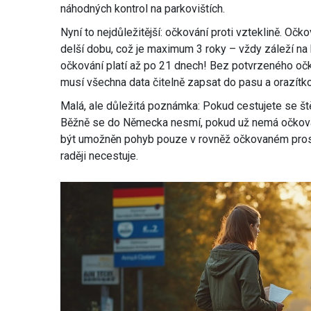
náhodných kontrol na parkovištích.
Nyní to nejdůležitější: očkování proti vzteklině. Oč
delší dobu, což je maximum 3 roky – vždy záleží na
očkování platí až po 21 dnech! Bez potvrzeného očk
musí všechna data čitelně zapsat do pasu a orazítko
Malá, ale důležitá poznámka: Pokud cestujete se štěn
Běžně se do Německa nesmí, pokud už nemá očkování
být umožněn pohyb pouze v rovněž očkovaném prostře
raději necestuje.