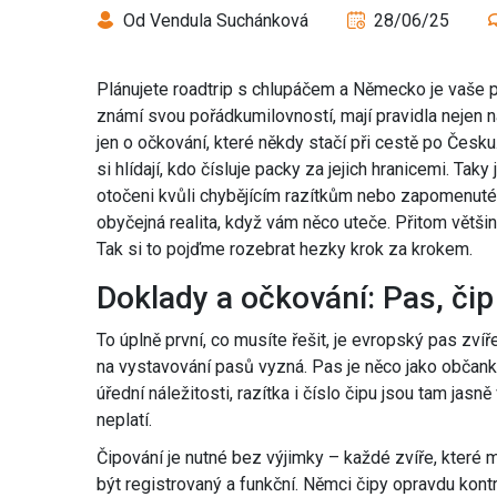
Od Vendula Suchánková
28/06/25
Plánujete roadtrip s chlupáčem a Německo je vaše p
známí svou pořádkumilovností, mají pravidla nejen na
jen o očkování, které někdy stačí při cestě po Česk
si hlídají, kdo čísluje packy za jejich hranicemi. Taky 
otočeni kvůli chybějícím razítkům nebo zapomenutém
obyčejná realita, když vám něco uteče. Přitom většin
Tak si to pojďme rozebrat hezky krok za krokem.
Doklady a očkování: Pas, čip
To úplně první, co musíte řešit, je evropský pas zvíř
na vystavování pasů vyzná. Pas je něco jako občanka
úřední náležitosti, razítka i číslo čipu jsou tam ja
neplatí.
Čipování je nutné bez výjimky – každé zvíře, které 
být registrovaný a funkční. Němci čipy opravdu kontr