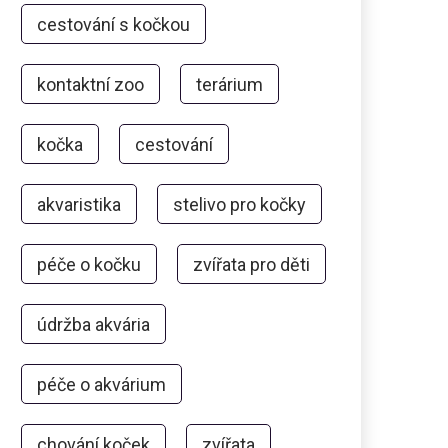
cestování s kočkou
kontaktní zoo
terárium
kočka
cestování
akvaristika
stelivo pro kočky
péče o kočku
zvířata pro děti
údržba akvária
péče o akvárium
chování koček
zvířata