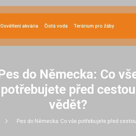
Osvětlení akvária
Čistá voda
Terárium pro žáby
Pes do Německa: Co vš
potřebujete před cestou
vědět?
Pes do Německa: Co vše potřebujete před cesto