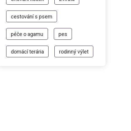
cestování s psem
péče o agamu
pes
domácí terária
rodinný výlet