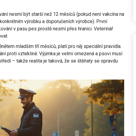
kování nesmí být starší než 12 měsíců (pokud není vakcína na
 konkrétním výrobku a doporučeních výrobce). První
ování v pasu pes prostě nesmí přes hranici. Veterinář
vat.
ětem mladším tří měsíců, platí pro něj speciální pravidla.
 proti vzteklině. Výjimka je velmi omezená a psovi musí
dí – takže realita je taková, že se štěňaty se opravdu