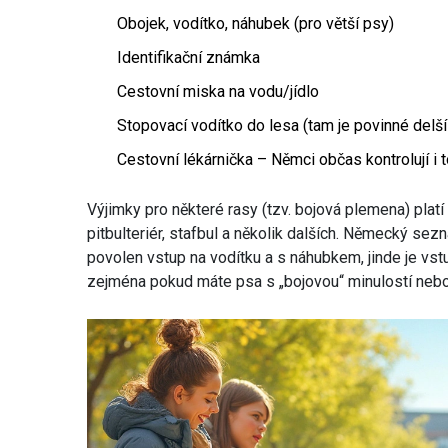
Obojek, vodítko, náhubek (pro větší psy)
Identifikační známka
Cestovní miska na vodu/jídlo
Stopovací vodítko do lesa (tam je povinné delší
Cestovní lékárnička – Němci občas kontrolují i t
Výjimky pro některé rasy (tzv. bojová plemena) pla
pitbulteriér, stafbul a několik dalších. Německý sezn
povolen vstup na vodítku a s náhubkem, jinde je vstu
zejména pokud máte psa s „bojovou“ minulostí nebo