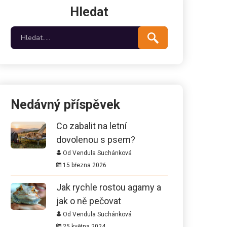
Hledat
Nedávný příspěvek
Co zabalit na letní
dovolenou s psem?
Od Vendula Suchánková
15 března 2026
Jak rychle rostou agamy a
jak o ně pečovat
Od Vendula Suchánková
25 května 2024