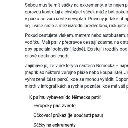
Sebou musíte mít sáčky na exkrementy, a to nejen pr
opravdu kontrolují a chybějící sáček může být poku
v parku se vám určitě nevyplatí. Povinný je také oboj
něj i vaše číslo s mezinárodní předvolbou, riskujete 
Pokud cestujete vlakem, metrem nebo autobusem, ně
vodítku. Malí psi v přepravce cestují zdarma, na ost
psy speciální poloviční jízdné). Existují i rozdíly p
cílové destinaci chodí.
Zajímavé je, že v některých částech Německa – napří
(například některé veřejné pláže nebo koupaliště). Ji
vyhrazené části parků, kde se mohou vyřádit. Doporu
mistři v infografikách a rychle poznáte, kde má váš 
K psímu vybavení do Německa patří:
Evropský pas zvířete
Očkovací průkaz (je součástí pasu)
Sáčky na exkrementy