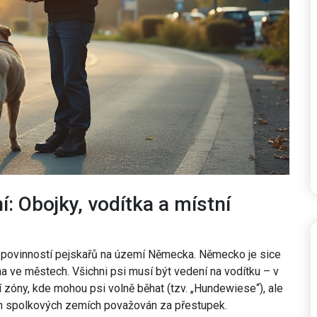
í: Obojky, vodítka a místní
 povinností pejskařů na území Německa. Německo je sice
éna ve městech. Všichni psi musí být vedení na vodítku – v
lní zóny, kde mohou psi volně běhat (tzv. „Hundewiese“), ale
rých spolkových zemích považován za přestupek.