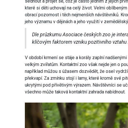
sednout a projet se, což je často jedním z jejich prv
které si děti uchovají na celý život. Velmi oblíbený
obrací pozornost i těch nejmenších návštěvníků. Kro
jeho významu v dějinách a jeho využití v zemědělský
Dle průzkumu Asociace českých zoo je intera
klíčovým faktorem vzniku pozitivního vztahu 
V období krmení se stáje a korály zaplní nadšenými h
velkým zvířatům. Kontaktní zoo však nejde jen o pouh
například můžou s úžasem dozvědět, že osel vydrží 
překvapí. Za zmínku stojí i lamy, které kromě své 
ukrytými pod přívětivým výrazem. Návštěvníci se učí
všechno může taková kontaktní zahrada nabídnout.