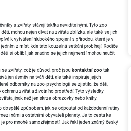
vníky a zvířaty stávají takřka neviditelnými. Tyto zoo
 děti, mohou nejen dívat na zvířata zblízka, ale také se jich
ispívá k vytváření hlubokého spojení s přírodou, které je v
 jedním z míst, kde tato kouzelná setkání probíhají. Rodiče
děti si oblíbí, jak snadno se jejich nejmenší mohou naučit
se zvířaty, což je důvod, proč jsou
kontaktní zoo
tak
jen úsměv na tváři dětí, ale také inspiruje jejich
ené odborníky na zoo-psychologii se zjistilo, že děti,
 o ochranu zvířat a životního prostředí. Tyto výsledky
 zvířata jinak než jen skrze obrazovky nebo knihy.
ro dospělé způsobem, jak se odpoutat od každodenní rutiny
mezi námi a ostatními obyvateli planety. Je to cesta ke
o je pro mnohé samozřejmostí. Jak řekl jeden známý český