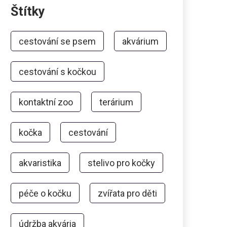
Štítky
cestování se psem
akvárium
cestování s kočkou
kontaktní zoo
terárium
kočka
cestování
akvaristika
stelivo pro kočky
péče o kočku
zvířata pro děti
údržba akvária