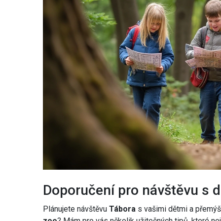
Doporučení pro návštěvu s 
Plánujete návštěvu
Tábora
s vašimi dětmi a přemýšlí
zoo
? Mám pro vás několik užitečných tipů, které nej