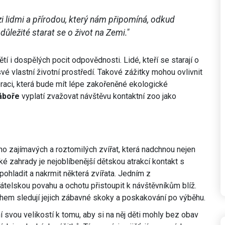
 lidmi a přírodou, který nám připomíná, odkud
ležité starat se o život na Zemi."
tí i dospělých pocit odpovědnosti. Lidé, kteří se starají o
 své vlastní životní prostředí. Takové zážitky mohou ovlivnit
raci, která bude mít lépe zakořeněné ekologické
áboře
vyplatí zvažovat návštěvu kontaktní zoo jako
 zajímavých a roztomilých zvířat, která nadchnou nejen
cké zahrady je nejoblíbenější dětskou atrakcí kontakt s
ohladit a nakrmit některá zvířata. Jedním z
řátelskou povahu a ochotu přistoupit k návštěvníkům blíž.
íchem sledují jejich zábavné skoky a poskakování po výběhu.
í svou velikostí k tomu, aby si na něj děti mohly bez obav