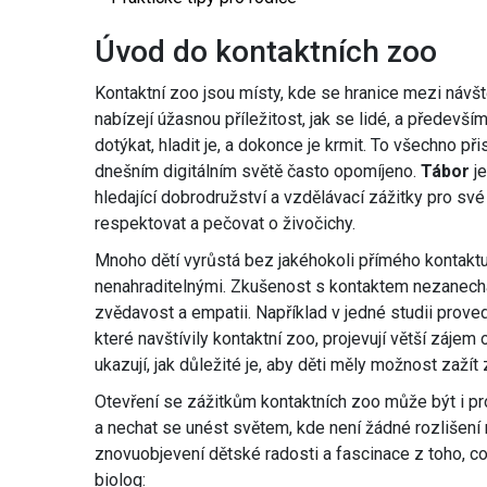
Úvod do kontaktních zoo
Kontaktní zoo jsou místy, kde se hranice mezi návště
nabízejí úžasnou příležitost, jak se lidé, a především
dotýkat, hladit je, a dokonce je krmit. To všechno př
dnešním digitálním světě často opomíjeno.
Tábor
je
hledající dobrodružství a vzdělávací zážitky pro své 
respektovat a pečovat o živočichy.
Mnoho dětí vyrůstá bez jakéhokoli přímého kontaktu 
nenahraditelnými. Zkušenost s kontaktem nezanechává 
zvědavost a empatii. Například v jedné studii proved
které navštívily kontaktní zoo, projevují větší zájem
ukazují, jak důležité je, aby děti měly možnost zažít
Otevření se zážitkům kontaktních zoo může být i p
a nechat se unést světem, kde není žádné rozlišení 
znovuobjevení dětské radosti a fascinace z toho, c
biolog: