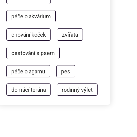
péče o akvárium
chování koček
zvířata
cestování s psem
péče o agamu
pes
domácí terária
rodinný výlet