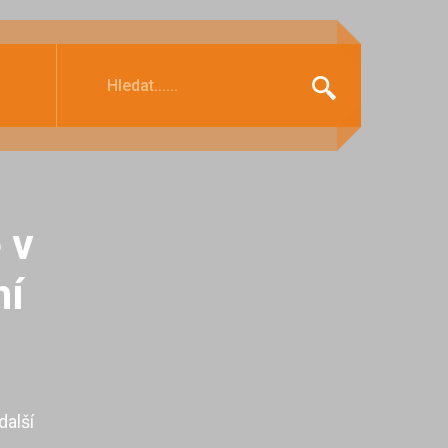
 v
ní
další