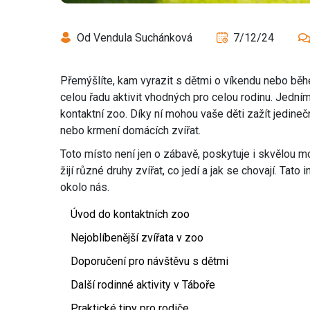
Od Vendula Suchánková
7/12/24
Přemýšlíte, kam vyrazit s dětmi o víkendu nebo běh
celou řadu aktivit vhodných pro celou rodinu. Jedním 
kontaktní zoo. Díky ní mohou vaše děti zažít jedineč
nebo krmení domácích zvířat.
Toto místo není jen o zábavě, poskytuje i skvělou m
žijí různé druhy zvířat, co jedí a jak se chovají. Ta
okolo nás.
Úvod do kontaktních zoo
Nejoblíbenější zvířata v zoo
Doporučení pro návštěvu s dětmi
Další rodinné aktivity v Táboře
Praktické tipy pro rodiče