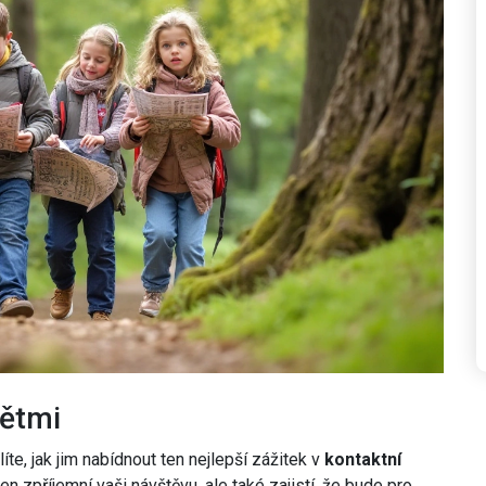
dětmi
te, jak jim nabídnout ten nejlepší zážitek v
kontaktní
en zpříjemní vaši návštěvu, ale také zajistí, že bude pro