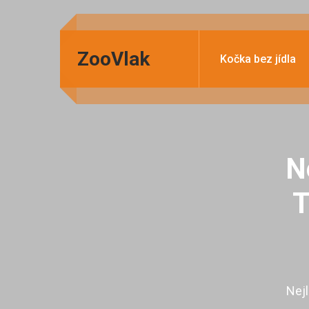
ZooVlak
Kočka bez jídla
N
T
Nejl