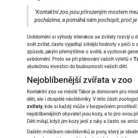
"Kontaktní zoo jsou přirozeným mostem mezi
pocházíme, a pomáhá nám pochopit, proč je dů
Uvědomění si výhody interakce se zvířaty rozvíjí u dě
svět zvířat, často vyjadřují silnější hodnoty v péči o
způsob, jakým přemýšlíme o světě, a vychovat gene
uvědomění. Proto se při plánování vašich výletů v
T
skutečnou investici do budoucnosti vašich dětí.
Nejoblíbenější zvířata v zoo
Kontaktní zoo ve městě Tábor je domovem pro mnoho
děti, ale i dospělé návštěvníky. V této části zoologi
zvířaty
, kde si každý může v bezpečném prostředí p
nejoblíbenějších obyvatel jsou kozy, a to pro svou p
Děti milují, když jim kozy jedí z ruky a často se sm
Dalším miláčkem návštěvníků je pony, který je ideáln