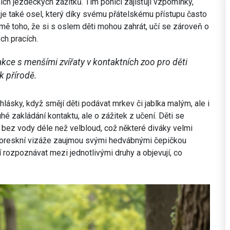
ních jezdeckých zážitků. Tím poníci zajišťují vzpomínky,
m je také osel, který díky svému přátelskému přístupu často
mě toho, že si s oslem děti mohou zahrát, učí se zároveň o
ch pracích.
kce s menšími zvířaty v kontaktních zoo pro děti
k přírodě.
lásky, když smějí děti podávat mrkev či jablka malým, ale i
é zakládání kontaktu, ale o zážitek z učení. Děti se
bez vody déle než velbloud, což některé diváky velmi
pitoreskní vizáže zaujmou svými hedvábnými čepičkou
 rozpoznávat mezi jednotlivými druhy a objevují, co