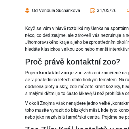
Od Vendula Suchánková
31/05/26
Když se vám v hlavě rozbliká myšlenka na spontánní 
něco, co děti zaujme, ale zároveň vás nezruinuje a 
Jihomoravského kraje a jeho bezprostředním okolí na
hledáte klasickou velkou zoo nebo menší interaktivní
Proč právě kontaktní zoo?
Pojem
kontaktní zoo
je
zoo zařízení zaměřené na p
se v posledních letech stalo horkým tématem. Na roz
oddělena ploty a skly, zde můžete krmit kozlíky, hla
s malými dětmi je to často lákavější než prohlídka c
V okolí Znojma však nenajdete jedno velké „kontaktn
toho musíte vyrazit do blízkých měst, kde tyto konc
nebo jako nezávislá farmářská centra. Pojďme se po