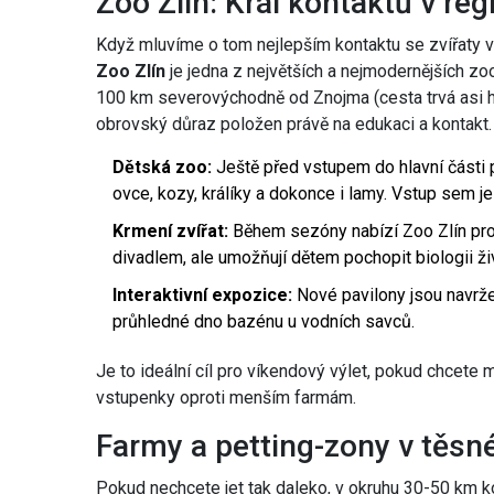
Zoo Zlín: Král kontaktů v re
Když mluvíme o tom nejlepším kontaktu se zvířaty 
Zoo Zlín
je
jedna z největších a nejmodernějších z
100 km severovýchodně od Znojma (cesta trvá asi ho
obrovský důraz položen právě na edukaci a kontakt.
Dětská zoo:
Ještě před vstupem do hlavní části 
ovce, kozy, králíky a dokonce i lamy. Vstup sem j
Krmení zvířat:
Během sezóny nabízí Zoo Zlín prog
divadlem, ale umožňují dětem pochopit biologii ži
Interaktivní expozice:
Nové pavilony jsou navržen
průhledné dno bazénu u vodních savců.
Je to ideální cíl pro víkendový výlet, pokud chcete
vstupenky oproti menším farmám.
Farmy a petting-zony v těs
Pokud nechcete jet tak daleko, v okruhu 30-50 km k