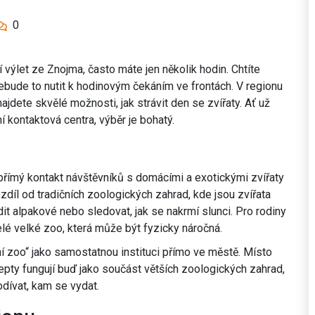
0
výlet ze Znojma, často máte jen několik hodin. Chtíte
nebude to nutit k hodinovým čekáním ve frontách. V regionu
jdete skvělé možnosti, jak strávit den se zvířaty. Ať už
 kontaktová centra, výběr je bohatý.
římý kontakt návštěvníků s domácími a exotickými zvířaty
díl od tradičních zoologických zahrad, kde jsou zvířata
dit alpakové nebo sledovat, jak se nakrmí slunci. Pro rodiny
elé velké zoo, která může být fyzicky náročná.
í zoo“ jako samostatnou instituci přímo ve městě. Místo
epty fungují buď jako součást větších zoologických zahrad,
dívat, kam se vydat.