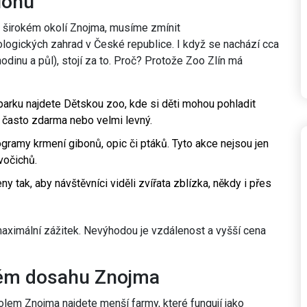
gionu
v širokém okolí Znojma, musíme zmínit
oologických zahrad v České republice
. I když se nachází cca
dinu a půl), stojí za to. Proč? Protože Zoo Zlín má
parku najdete Dětskou zoo, kde si děti mohou pohladit
e často zdarma nebo velmi levný.
ramy krmení gibonů, opic či ptáků. Tyto akce nejsou jen
vočichů.
y tak, aby návštěvníci viděli zvířata zblízka, někdy i přes
 maximální zážitek. Nevýhodou je vzdálenost a vyšší cena
ném dosahu Znojma
olem Znojma najdete menší farmy, které fungují jako