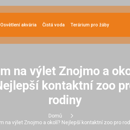
Osvětlení akvária
Čistá voda
Terárium pro žáby
m na výlet Znojmo a oko
ejlepší kontaktní zoo p
rodiny
Domů
m na výlet Znojmo a okolí? Nejlepší kontaktní zoo pro rod