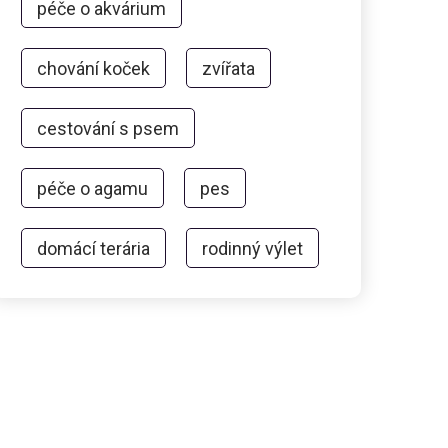
péče o akvárium
chování koček
zvířata
cestování s psem
péče o agamu
pes
domácí terária
rodinný výlet