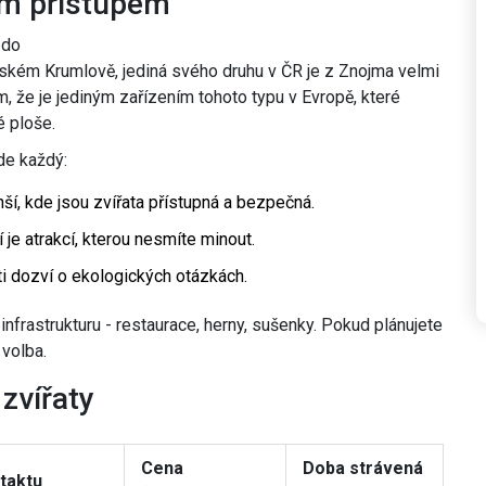
ím přístupem
 do
vském Krumlově, jediná svého druhu v ČR
je z Znojma velmi
m, že je jediným zařízením tohoto typu v Evropě, které
é ploše.
de každý:
ší, kde jsou zvířata přístupná a bezpečná.
je atrakcí, kterou nesmíte minout.
i dozví o ekologických otázkách.
nfrastrukturu - restaurace, herny, sušenky. Pokud plánujete
 volba.
zvířaty
Cena
Doba strávená
taktu