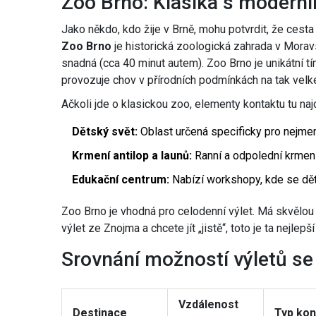
Zoo Brno: Klasika s modern
Jako někdo, kdo žije v Brně, mohu potvrdit, že cesta
Zoo Brno
je
historická zoologická zahrada v Mora
snadná (cca 40 minut autem). Zoo Brno je unikátní tí
provozuje chov v přírodních podmínkách na tak velk
Ačkoli jde o klasickou zoo, elementy kontaktu tu naj
Dětský svět:
Oblast určená specificky pro nejmen
Krmení antilop a launů:
Ranní a odpolední krmení 
Edukační centrum:
Nabízí workshopy, kde se dět
Zoo Brno je vhodná pro celodenní výlet. Má skvělou i
výlet ze Znojma a chcete jít „jistě“, toto je ta nejlepší
Srovnání možností výletů se 
Vzdálenost
Destinace
Typ kon