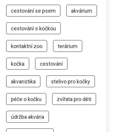
cestování se psem
akvárium
cestování s kočkou
kontaktní zoo
terárium
kočka
cestování
akvaristika
stelivo pro kočky
péče o kočku
zvířata pro děti
údržba akvária