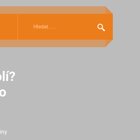
lí?
ro
iny