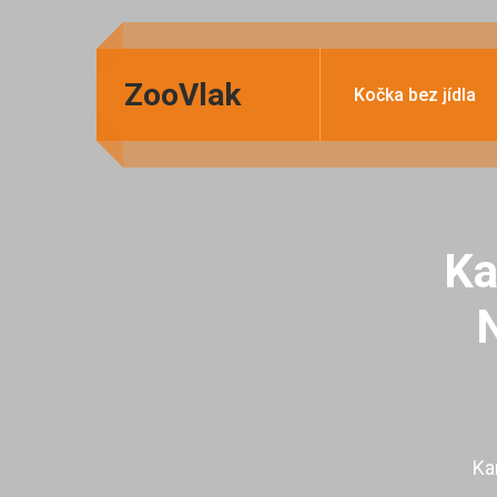
ZooVlak
Kočka bez jídla
Ka
N
Ka