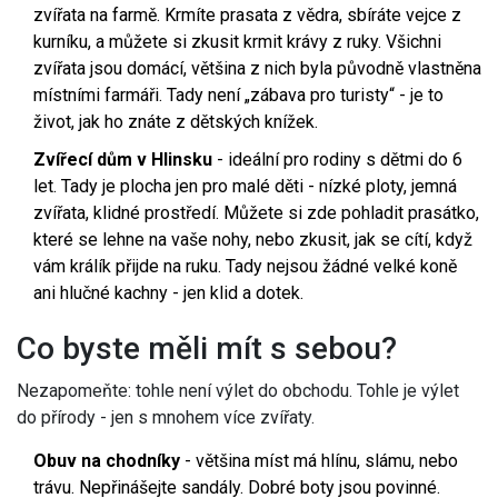
zvířata na farmě. Krmíte prasata z vědra, sbíráte vejce z
kurníku, a můžete si zkusit krmit krávy z ruky. Všichni
zvířata jsou domácí, většina z nich byla původně vlastněna
místními farmáři. Tady není „zábava pro turisty“ - je to
život, jak ho znáte z dětských knížek.
Zvířecí dům v Hlinsku
- ideální pro rodiny s dětmi do 6
let. Tady je plocha jen pro malé děti - nízké ploty, jemná
zvířata, klidné prostředí. Můžete si zde pohladit prasátko,
které se lehne na vaše nohy, nebo zkusit, jak se cítí, když
vám králík přijde na ruku. Tady nejsou žádné velké koně
ani hlučné kachny - jen klid a dotek.
Co byste měli mít s sebou?
Nezapomeňte: tohle není výlet do obchodu. Tohle je výlet
do přírody - jen s mnohem více zvířaty.
Obuv na chodníky
- většina míst má hlínu, slámu, nebo
trávu. Nepřinášejte sandály. Dobré boty jsou povinné.