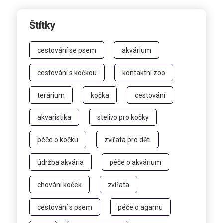
Štítky
cestování se psem
akvárium
cestování s kočkou
kontaktní zoo
terárium
kočka
cestování
akvaristika
stelivo pro kočky
péče o kočku
zvířata pro děti
údržba akvária
péče o akvárium
chování koček
zvířata
cestování s psem
péče o agamu