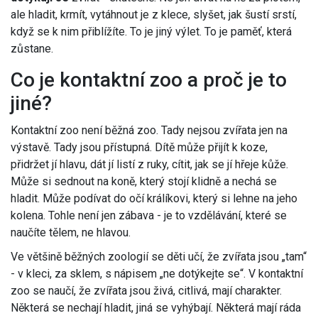
ale hladit, krmít, vytáhnout je z klece, slyšet, jak šustí srstí,
když se k nim přiblížíte. To je jiný výlet. To je paměť, která
zůstane.
Co je kontaktní zoo a proč je to
jiné?
Kontaktní zoo není běžná zoo. Tady nejsou zvířata jen na
výstavě. Tady jsou přístupná. Dítě může přijít k koze,
přidržet jí hlavu, dát jí listí z ruky, cítit, jak se jí hřeje kůže.
Může si sednout na koně, který stojí klidně a nechá se
hladit. Může podívat do očí králíkovi, který si lehne na jeho
kolena. Tohle není jen zábava - je to vzdělávání, které se
naučíte tělem, ne hlavou.
Ve většině běžných zoologií se děti učí, že zvířata jsou „tam“
- v kleci, za sklem, s nápisem „ne dotýkejte se“. V kontaktní
zoo se naučí, že zvířata jsou živá, citlivá, mají charakter.
Některá se nechají hladit, jiná se vyhýbají. Některá mají ráda