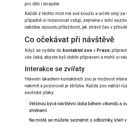
pro děti i dospělé.
Každé z těchto míst má své kouzlo a určitě stojí za
případně si rezervovat vstup, zejména v letní sezón
nabídne spoustu příležitostí, jak strávit čas v přírod
Co očekávat při návštěvě
Když se vydáte do
kontaktní zoo
v
Praze
, připra
vás čeká, abyste byli dobře připraveni a mohli si ná
Interakce se zvířaty
Hlavním lákadlem kontaktních zoo je možnost interak
nakrmit a pozorovat je zblízka. Každá zoo nabízí rů
exotické ptáky.
Většinou bývá návštěvní doba během víkendů a svá
změnami.
Na místě se můžete seznámit s odborníky, kteří vám