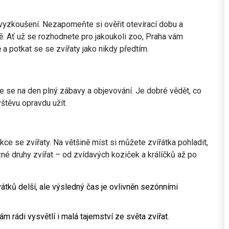
 vyzkoušení. Nezapomeňte si ověřit otevírací dobu a
ě. Ať už se rozhodnete pro jakoukoli zoo, Praha vám
ě a potkat se se zvířaty jako nikdy předtím.
vte se na den plný zábavy a objevování. Je dobré vědět, co
vštěvu opravdu užít.
ce se zvířaty. Na většině míst si můžete zvířátka pohladit,
zné druhy zvířat – od zvídavých koziček a králíčků až po
tků delší, ale výsledný čas je ovlivněn sezónními
 rádi vysvětlí i malá tajemství ze světa zvířat.