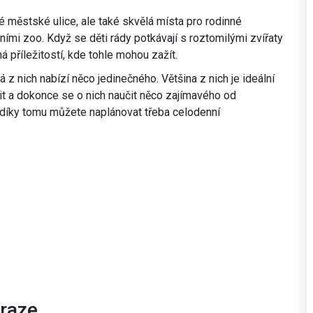
é městské ulice, ale také skvělá místa pro rodinné
ími zoo. Když se děti rády potkávají s roztomilými zvířaty
á příležitostí, kde tohle mohou zažít.
z nich nabízí něco jedinečného. Většina z nich je ideální
mit a dokonce se o nich naučit něco zajímavého od
vě díky tomu můžete naplánovat třeba celodenní
Praze