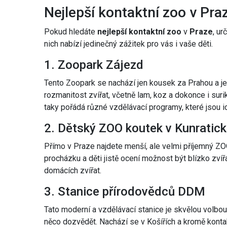
Nejlepší kontaktní zoo v Pra
Pokud hledáte
nejlepší kontaktní zoo
v
Praze
, ur
nich nabízí jedinečný zážitek pro vás i vaše děti.
1. Zoopark Zájezd
Tento Zoopark se nachází jen kousek za Prahou a je
rozmanitost zvířat, včetně lam, koz a dokonce i surik
taky pořádá různé vzdělávací programy, které jsou id
2. Dětský ZOO koutek v Kunratic
Přímo v Praze najdete menší, ale velmi příjemný ZO
procházku a děti jistě ocení možnost být blízko zví
domácích zvířat.
3. Stanice přírodovědců DDM
Tato moderní a vzdělávací stanice je skvělou volbou pr
něco dozvědět. Nachází se v Košířích a kromě konta