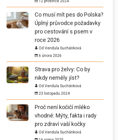
12 prosince 2024
Co musí mít pes do Polska?
Úplný průvodce požadavky
pro cestování s psem v
roce 2026
Od Vendula Suchánková
6 února 2026
Strava pro želvy: Co by
nikdy neměly jíst?
Od Vendula Suchánková
23 listopadu 2024
Proč není kočičí mléko
vhodné: Mýty, fakta i rady
pro zdraví vaší kočky
Od Vendula Suchánková
16 srpna 2025