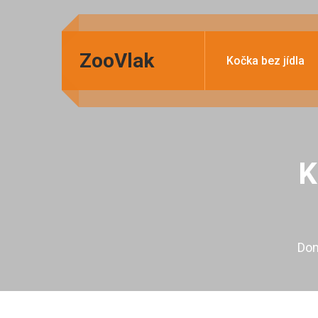
ZooVlak
Kočka bez jídla
K
Do