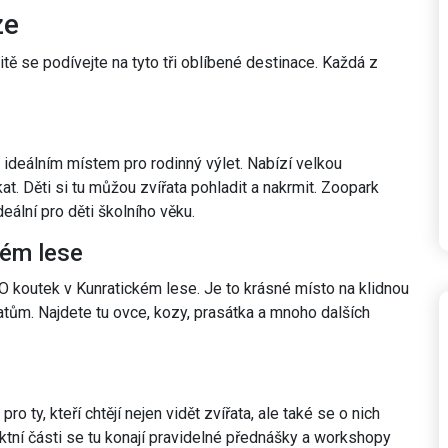
ze
čitě se podívejte na tyto tři oblíbené destinace. Každá z
 ideálním místem pro rodinný výlet. Nabízí velkou
at. Děti si tu můžou zvířata pohladit a nakrmit. Zoopark
eální pro děti školního věku.
kém lese
O koutek v Kunratickém lese. Je to krásné místo na klidnou
řatům. Najdete tu ovce, kozy, prasátka a mnoho dalších
o ty, kteří chtějí nejen vidět zvířata, ale také se o nich
ktní části se tu konají pravidelné přednášky a workshopy