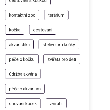
cestování s kočkou
kontaktní zoo
terárium
kočka
cestování
akvaristika
stelivo pro kočky
péče o kočku
zvířata pro děti
údržba akvária
péče o akvárium
chování koček
zvířata