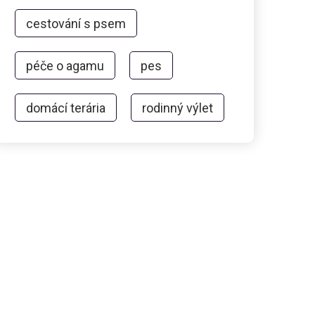
cestování s psem
péče o agamu
pes
domácí terária
rodinný výlet