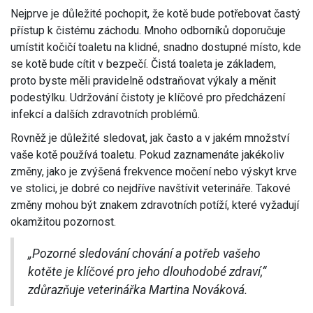
Nejprve je důležité pochopit, že kotě bude potřebovat častý
přístup k čistému záchodu. Mnoho odborníků doporučuje
umístit kočičí toaletu na klidné, snadno dostupné místo, kde
se kotě bude cítit v bezpečí. Čistá toaleta je základem,
proto byste měli pravidelně odstraňovat výkaly a měnit
podestýlku. Udržování čistoty je klíčové pro předcházení
infekcí a dalších zdravotních problémů.
Rovněž je důležité sledovat, jak často a v jakém množství
vaše kotě používá toaletu. Pokud zaznamenáte jakékoliv
změny, jako je zvýšená frekvence močení nebo výskyt krve
ve stolici, je dobré co nejdříve navštívit veterináře. Takové
změny mohou být znakem zdravotních potíží, které vyžadují
okamžitou pozornost.
„Pozorné sledování chování a potřeb vašeho
kotěte je klíčové pro jeho dlouhodobé zdraví,“
zdůrazňuje veterinářka Martina Nováková.