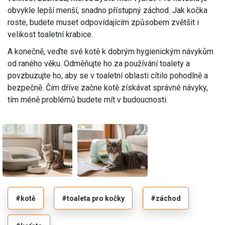
obvykle lepší menší, snadno přístupný záchod. Jak kočka
roste, budete muset odpovídajícím způsobem zvětšit i
velikost toaletní krabice.
A konečně, veďte své kotě k dobrým hygienickým návykům
od raného věku. Odměňujte ho za používání toalety a
povzbuzujte ho, aby se v toaletní oblasti cítilo pohodlně a
bezpečně. Čím dříve začne kotě získávat správné návyky,
tím méně problémů budete mít v budoucnosti.
#kotě
#toaleta pro kočky
#záchod