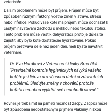
veterináře.
Dalším problémem může být průjem. Průjem může být
způsoben různými faktory, včetně změn v stravě, stresu
nebo infekce. Pokud vaše kotě má průjem, může docházet k
častým návštěvám záchodu s měkkou nebo tekutou stolicí.
Tento problém může vést k dehydrataci, proto je důležité
zajistit, aby bylo kotě dostatečně hydratované. Pokud
průjem přetrvává déle než jeden den, měli byste navštívit
veterináře.
Dr. Eva Horáková z Veterinární kliniky Brno říká:
"Pravidelná kontrola hygienických návyků vašeho
kotěte je klíčová pro včasnou detekci zdravotních
problémů. Sledujte změny v chování, protože
koťata nemohou vyjádřit své nepohodlí slovně."
Rovněž je třeba mít na paměti možnost zácpy. Zácpicí může
být způsobena nedostatečným příjmem vlákniny, nízkou