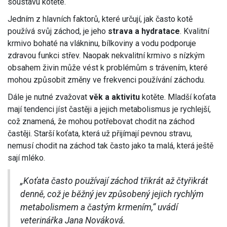
soustavu kotěte.
Jedním z hlavních faktorů, které určují, jak často kotě
používá svůj záchod, je jeho
strava a hydratace
. Kvalitní
krmivo bohaté na vlákninu, bílkoviny a vodu podporuje
zdravou funkci střev. Naopak nekvalitní krmivo s nízkým
obsahem živin může vést k problémům s trávením, které
mohou způsobit změny ve frekvenci používání záchodu.
Dále je nutné zvažovat
věk a aktivitu
kotěte. Mladší koťata
mají tendenci jíst častěji a jejich metabolismus je rychlejší,
což znamená, že mohou potřebovat chodit na záchod
častěji. Starší koťata, která už přijímají pevnou stravu,
nemusí chodit na záchod tak často jako ta malá, která ještě
sají mléko.
„Koťata často používají záchod třikrát až čtyřikrát
denně, což je běžný jev způsobený jejich rychlým
metabolismem a častým krmením,“ uvádí
veterinářka Jana Nováková.