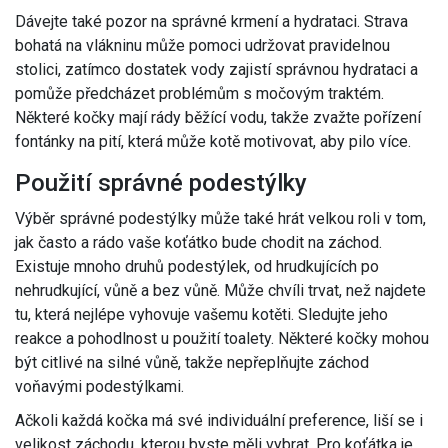
Dávejte také pozor na správné krmení a hydrataci. Strava
bohatá na vlákninu může pomoci udržovat pravidelnou
stolici, zatímco dostatek vody zajistí správnou hydrataci a
pomůže předcházet problémům s močovým traktém.
Některé kočky mají rády běžící vodu, takže zvažte pořízení
fontánky na pití, která může kotě motivovat, aby pilo více.
Použití správné podestýlky
Výběr správné podestýlky může také hrát velkou roli v tom,
jak často a rádo vaše koťátko bude chodit na záchod.
Existuje mnoho druhů podestýlek, od hrudkujících po
nehrudkující, vůně a bez vůně. Může chvíli trvat, než najdete
tu, která nejlépe vyhovuje vašemu kotěti. Sledujte jeho
reakce a pohodlnost u použití toalety. Některé kočky mohou
být citlivé na silné vůně, takže nepřeplňujte záchod
voňavými podestýlkami.
Ačkoli každá kočka má své individuální preference, liší se i
velikost záchodu, kterou byste měli vybrat. Pro koťátka je