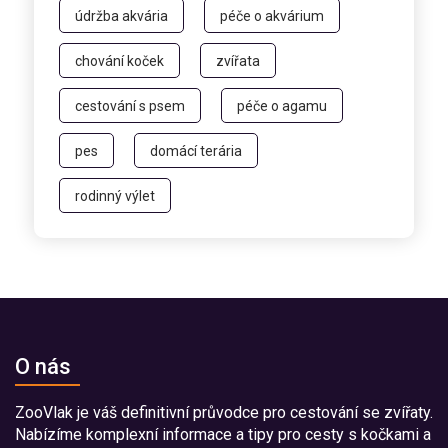
údržba akvária
péče o akvárium
chování koček
zvířata
cestování s psem
péče o agamu
pes
domácí terária
rodinný výlet
O nás
ZooVlak je váš definitivní průvodce pro cestování se zvířaty.
Nabízíme komplexní informace a tipy pro cesty s kočkami a