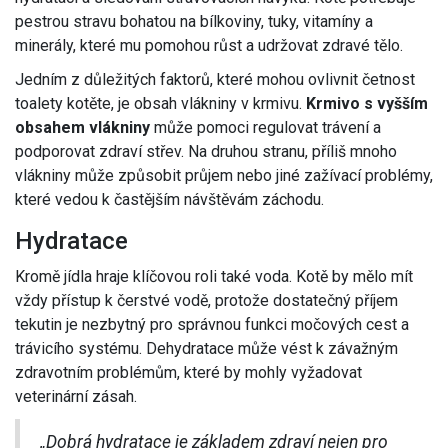
pestrou stravu bohatou na bílkoviny, tuky, vitamíny a
minerály, které mu pomohou růst a udržovat zdravé tělo.
Jedním z důležitých faktorů, které mohou ovlivnit četnost
toalety kotěte, je obsah vlákniny v krmivu.
Krmivo s vyšším
obsahem vlákniny
může pomoci regulovat trávení a
podporovat zdraví střev. Na druhou stranu, příliš mnoho
vlákniny může způsobit průjem nebo jiné zažívací problémy,
které vedou k častějším návštěvám záchodu.
Hydratace
Kromě jídla hraje klíčovou roli také voda. Kotě by mělo mít
vždy přístup k čerstvé vodě, protože dostatečný příjem
tekutin je nezbytný pro správnou funkci močových cest a
trávicího systému. Dehydratace může vést k závažným
zdravotním problémům, které by mohly vyžadovat
veterinární zásah.
„Dobrá hydratace je základem zdraví nejen pro