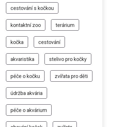
cestování s kočkou
kontaktní zoo
terárium
kočka
cestování
akvaristika
stelivo pro kočky
péče o kočku
zvířata pro děti
údržba akvária
péče o akvárium