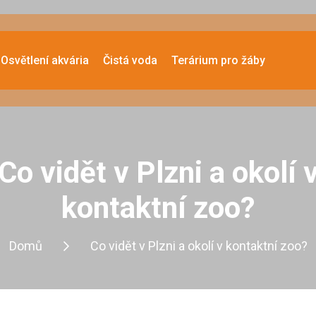
Osvětlení akvária
Čistá voda
Terárium pro žáby
Co vidět v Plzni a okolí 
kontaktní zoo?
Domů
Co vidět v Plzni a okolí v kontaktní zoo?