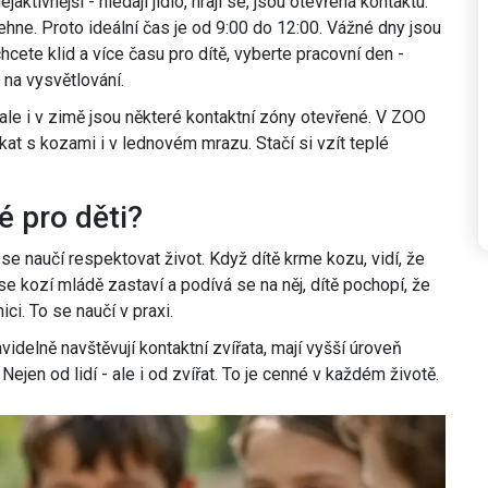
aktivnější - hledají jídlo, hrají se, jsou otevřená kontaktu.
lehne. Proto ideální čas je od 9:00 do 12:00. Vážné dny jsou
chcete klid a více času pro dítě, vyberte pracovní den -
 na vysvětlování.
ale i v zimě jsou některé kontaktní zóny otevřené. V ZOO
kat s kozami i v lednovém mrazu. Stačí si vzít teplé
é pro děti?
k se naučí respektovat život. Když dítě krme kozu, vidí, že
 se kozí mládě zastaví a podívá se na něj, dítě pochopí, že
ci. To se naučí v praxi.
avidelně navštěvují kontaktní zvířata, mají vyšší úroveň
ejen od lidí - ale i od zvířat. To je cenné v každém životě.