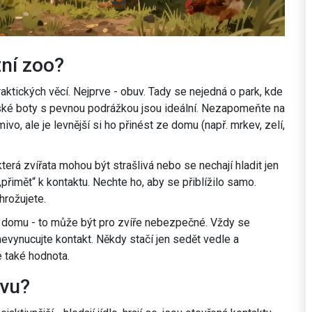
tní zoo?
ktických věcí. Nejprve - obuv. Tady se nejedná o park, kde
 dětské boty s pevnou podrážkou jsou ideální. Nezapomeňte na
ivo, ale je levnější si ho přinést ze domu (např. mrkev, zelí,
erá zvířata mohou být strašlivá nebo se nechají hladit jen
 „přimět“ k kontaktu. Nechte ho, aby se přiblížilo samo.
hrožujete.
z domu - to může být pro zvíře nebezpečné. Vždy se
 nevynucujte kontakt. Někdy stačí jen sedět vedle a
e také hodnota.
ěvu?