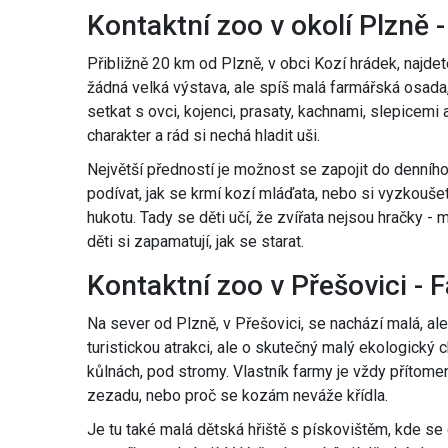
Kontaktní zoo v okolí Plzně
Přibližně 20 km od Plzně, v obci Kozí hrádek, najdet
žádná velká výstava, ale spíš malá farmářská osada,
setkat s ovci, kojenci, prasaty, kachnami, slepicem
charakter a rád si nechá hladit uši.
Největší předností je možnost se zapojit do denní
podívat, jak se krmí kozí mláďata, nebo si vyzkoušet
hukotu. Tady se děti učí, že zvířata nejsou hračky - ma
děti si zapamatují, jak se starat.
Kontaktní zoo v Přešovici -
Na sever od Plzně, v Přešovici, se nachází malá, al
turistickou atrakci, ale o skutečný malý ekologický ch
kůlnách, pod stromy. Vlastník farmy je vždy přítomen 
zezadu, nebo proč se kozám neváže křídla.
Je tu také malá dětská hřiště s pískovištěm, kde se d