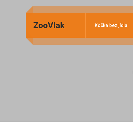
ZooVlak
Kočka bez jídla