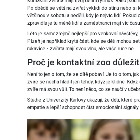
Kontaktní zvířata mají svůj denní rytmus. Ráno jsou nej
Po obědě se většina zvířat vyklidí do stínu nebo si 
většinou v sobotu a neděli, kdy je nejvíc lidí. Pokud 
zpravidla je tu méně lidí a zaměstnanci mají víc času
Léto je samozřejmě nejlepší pro venkovní návštěvy, 
Plzeň je například krytá část, kde se děti mohou set
rukavice - zvířata mají svou vlnu, ale vaše ruce ne.
Proč je kontaktní zoo důležit
Není to jen o tom, že se dítě pobaví. Je to o tom, ja
zvíře se nechá hladit jen tehdy, když je klidné. Když
zvíře má svou vůli. To není něco, co se naučí v učebni
Studie z Univerzity Karlovy ukazují, že děti, které pr
empatie a lepší schopnost číst emocionální signály. N