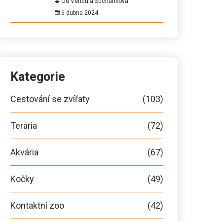
Od Vendula Suchánková
6 dubna 2024
Kategorie
Cestování se zvířaty
(103)
Terária
(72)
Akvária
(67)
Kočky
(49)
Kontaktní zoo
(42)