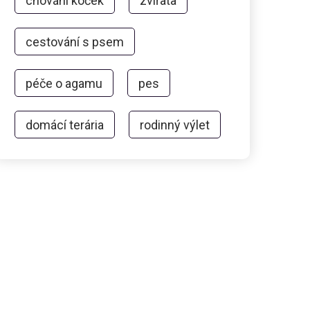
chování koček
zvířata
cestování s psem
péče o agamu
pes
domácí terária
rodinný výlet