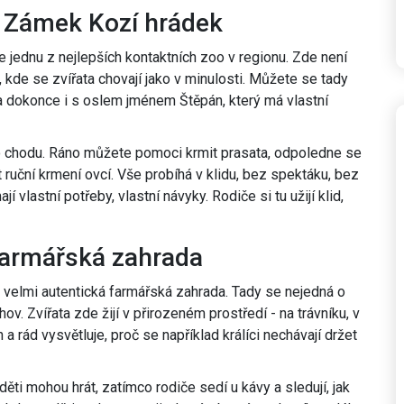
 - Zámek Kozí hrádek
e jednu z nejlepších kontaktních zoo v regionu. Zde není
 kde se zvířata chovají jako v minulosti. Můžete se tady
i a dokonce i s oslem jménem Štěpán, který má vlastní
ho chodu. Ráno můžete pomoci krmit prasata, odpoledne se
 ruční krmení ovcí. Vše probíhá v klidu, bez spektáku, bez
jí vlastní potřeby, vlastní návyky. Rodiče si tu užijí klid,
 Farmářská zahrada
e velmi autentická farmářská zahrada. Tady se nejedná o
ov. Zvířata zde žijí v přirozeném prostředí - na trávníku, v
a rád vysvětluje, proč se například králíci nechávají držet
ěti mohou hrát, zatímco rodiče sedí u kávy a sledují, jak