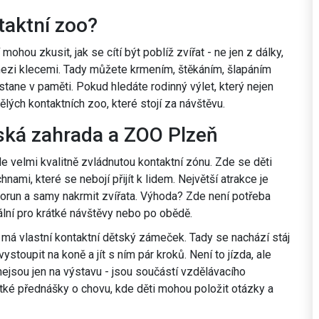
ntaktní zoo?
 mohou zkusit, jak se cítí být poblíž zvířat - ne jen z dálky,
mezi klecemi. Tady můžete krmením, štěkáním, šlapáním
tane v paměti. Pokud hledáte rodinný výlet, který nejen
vělých kontaktních zoo, které stojí za návštěvu.
tská zahrada a ZOO Plzeň
le velmi kvalitně zvládnutou kontaktní zónu. Zde se děti
nami, které se nebojí přijít k lidem. Největší atrakce je
 korun a samy nakrmit zvířata. Výhoda? Zde není potřeba
eální pro krátké návštěvy nebo po obědě.
má vlastní kontaktní dětský zámeček. Tady se nachází stáj
oupit na koně a jít s ním pár kroků. Není to jízda, ale
nejsou jen na výstavu - jsou součástí vzdělávacího
tké přednášky o chovu, kde děti mohou položit otázky a