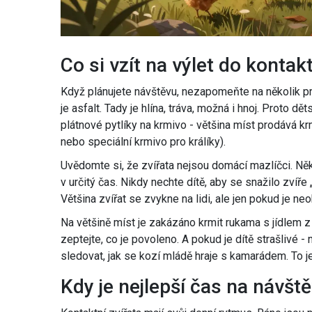
Co si vzít na výlet do kontak
Když plánujete návštěvu, nezapomeňte na několik pra
je asfalt. Tady je hlína, tráva, možná i hnoj. Proto
plátnové pytlíky na krmivo - většina míst prodává krm
nebo speciální krmivo pro králíky).
Uvědomte si, že zvířata nejsou domácí mazlíčci. Někt
v určitý čas. Nikdy nechte dítě, aby se snažilo zvíře
Většina zvířat se zvykne na lidi, ale jen pokud je neo
Na většině míst je zakázáno krmit rukama s jídlem 
zeptejte, co je povoleno. A pokud je dítě strašlivé -
sledovat, jak se kozí mládě hraje s kamarádem. To j
Kdy je nejlepší čas na návšt