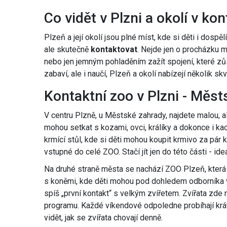
Co vidět v Plzni a okolí v ko
Plzeň a její okolí jsou plné míst, kde si děti i dospělí
ale skutečně
kontaktovat
. Nejde jen o procházku 
nebo jen jemným pohladěním zažít spojení, které zůs
zabaví, ale i naučí, Plzeň a okolí nabízejí několik sk
Kontaktní zoo v Plzni - Měs
V centru Plzně, u Městské zahrady, najdete malou, a
mohou setkat s kozami, ovci, králíky a dokonce i kach
krmící stůl, kde si děti mohou koupit krmivo za pár
vstupné do celé ZOO. Stačí jít jen do této části - id
Na druhé straně města se nachází ZOO Plzeň, která 
s koněmi, kde děti mohou pod dohledem odborníka vyst
spíš „první kontakt“ s velkým zvířetem. Zvířata zde 
programu. Každé víkendové odpoledne probíhají krá
vidět, jak se zvířata chovají denně.