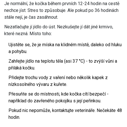
Je normální, že kočka během prvních 12-24 hodin na cestě
nechce jíst. Stres to způsobuje. Ale pokud po 36 hodinách
stále nejí, je čas zasáhnout.
Nezatlačujte jí jídlo do úst. Nezkušejte jí dát jiné krmivo,
které nezná. Místo toho:
Ujistěte se, že je míska na klidném místě, daleko od hluku
a pohybu.
Zahřejte jídlo na teplotu těla (asi 37 °C) - to zvýší vůni a
přiláká kočku.
Přidejte trochu vody z vaření nebo několik kapek z
nízkosolného vývaru z kuřete.
Přesuňte se do místnosti, kde kočka cítí bezpečí -
například do zavřeného pokojíku s její peřinkou.
Pokud nic nepomůže, kontaktujte veterináře. Nečekáte 48
hodin.