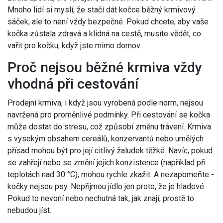
Mnoho lidí si myslí, že stačí dát kočce běžný krmivový
sáček, ale to není vždy bezpečné. Pokud chcete, aby vaše
kočka zůstala zdravá a klidná na cestě, musíte vědět, co
vařit pro kočku, když jste mimo domov.
Proč nejsou běžné krmiva vždy
vhodná při cestování
Prodejní krmiva, i když jsou vyrobená podle norm, nejsou
navržená pro proměnlivé podmínky. Při cestování se kočka
může dostat do stresu, což způsobí změnu trávení. Krmiva
s vysokým obsahem cereálů, konzervantů nebo umělých
přísad mohou být pro její citlivý žaludek těžké. Navíc, pokud
se zahřejí nebo se změní jejich konzistence (například při
teplotách nad 30 °C), mohou rychle zkažit. A nezapomeňte -
kočky nejsou psy. Nepřijmou jídlo jen proto, že je hladové.
Pokud to nevoní nebo nechutná tak, jak znají, prostě to
nebudou jíst.