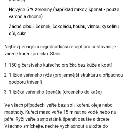
Nejvýše 5 % zeleniny (například mrkev, špenát - pouze
vařené a drcené)
Žádné cibuli, česnek, čokoládu, houbu, vinnou kyselinu,
sůl, cukr
Nejbezpečnější a nejjednodušší recept pro cestování je
vařené kuřecí prsíčko. Stačí:
150 g čerstvého kuřecího prsíčka bez kůže a kostí
1 lžíce vařeného rýže (pro jemnější strukturu a případnou
podporu trávení)
1 lžička vařeného špenátu (drceného do kaše)
Ve všech případech: vařte bez soli, koření, oleje nebo
mastnoty. Kuřecí maso vařte 15 minut na vodě, nebo na
páře. Rýži vařte samostatně, špenát osušte a drcete.
Všechno smíchejte, nechte vychladnout a uložte do