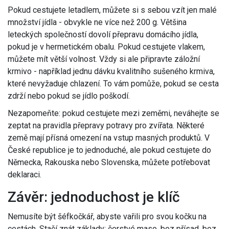
Pokud cestujete letadlem, můžete si s sebou vzít jen malé
množství jídla - obvykle ne více než 200 g. Většina
leteckých společností dovolí přepravu domácího jídla,
pokud je v hermetickém obalu. Pokud cestujete vlakem,
můžete mít větší volnost. Vždy si ale připravte záložní
krmivo - například jednu dávku kvalitního sušeného krmiva,
které nevyžaduje chlazení. To vám pomůže, pokud se cesta
zdrží nebo pokud se jídlo poškodí.
Nezapomeňte: pokud cestujete mezi zeměmi, neváhejte se
zeptat na pravidla přepravy potravy pro zvířata. Některé
země mají přísná omezení na vstup masných produktů. V
České republice je to jednoduché, ale pokud cestujete do
Německa, Rakouska nebo Slovenska, můžete potřebovat
deklaraci.
Závěr: jednoduchost je klíč
Nemusíte být šéfkočkář, abyste vařili pro svou kočku na
cestách. Stačí znát základy: čerstvé maso, bez přísad, bez