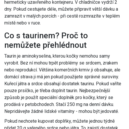
hermeticky uzavřeného kontejneru. V chladničce vydrží 2
dny. Pokud cestujete déle, můžete připravit větší dávku a
zamrazit v malých porcích - při cestě rozmrazíte v teplém
místě nebo v ruce.
Co s taurinem? Proč to
nemůžete přehlédnout
Taurin je aminokyselina, kterou kočky nemohou samy
vyrobit. Bez ní mohou trpět problémy se srdcem, zrakem
nebo reprodukcí. Většina komerčních krmiv ji obsahuje, ale
domácí strava ji má jen pokud použijete správné suroviny.
Kuřecí játra a srdce obsahují dostatek taurinu. Pokud vaříte
pouze prsíčko, je třeba doplnit taurin. Nejbezpečnější
způsob je použít speciální doplněk pro kočky, který se
prodává v petobchodech. Stačí 250 mg na denní dávku.
Nepridávejte žádné lidské vitamíny - mohou být jedovaté.
Pokud nechcete kupovat doplňky, můžete jednou týdně
přidat 20 g vařeného srdce nebo játra. To zajistí dostatek