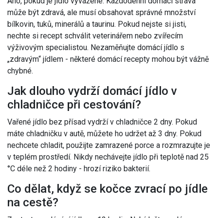
Ano, pokud je jídlo vyvážené. Každodenní domácí strava
může být zdravá, ale musí obsahovat správné množství
bílkovin, tuků, minerálů a taurinu. Pokud nejste si jisti,
nechte si recept schválit veterinářem nebo zvířecím
výživovým specialistou. Nezaměňujte domácí jídlo s
„zdravým“ jídlem - některé domácí recepty mohou být vážně
chybné.
Jak dlouho vydrží domácí jídlo v
chladničce při cestování?
Vařené jídlo bez přísad vydrží v chladničce 2 dny. Pokud
máte chladničku v autě, můžete ho udržet až 3 dny. Pokud
nechcete chladit, použijte zamrazené porce a rozmrazujte je
v teplém prostředí. Nikdy nechávejte jídlo při teplotě nad 25
°C déle než 2 hodiny - hrozí riziko bakterií.
Co dělat, když se kočce zvrací po jídle
na cestě?