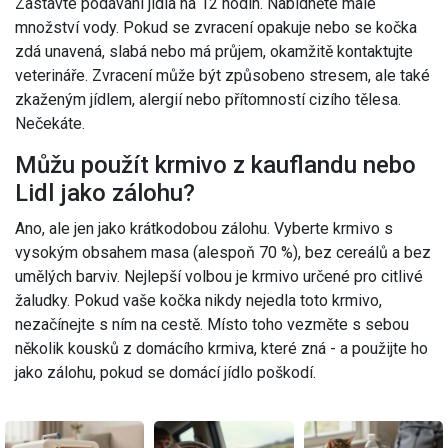
Zastavte podávání jídla na 12 hodin. Nabídněte malé
množství vody. Pokud se zvracení opakuje nebo se kočka
zdá unavená, slabá nebo má průjem, okamžitě kontaktujte
veterináře. Zvracení může být způsobeno stresem, ale také
zkaženým jídlem, alergií nebo přítomností cizího tělesa.
Nečekáte.
Můžu použít krmivo z kauflandu nebo
Lidl jako zálohu?
Ano, ale jen jako krátkodobou zálohu. Vyberte krmivo s
vysokým obsahem masa (alespoň 70 %), bez cereálů a bez
umělých barviv. Nejlepší volbou je krmivo určené pro citlivé
žaludky. Pokud vaše kočka nikdy nejedla toto krmivo,
nezačínejte s ním na cestě. Místo toho vezměte s sebou
několik kousků z domácího krmiva, které zná - a použijte ho
jako zálohu, pokud se domácí jídlo poškodí.