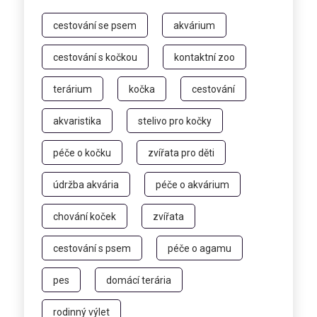
cestování se psem
akvárium
cestování s kočkou
kontaktní zoo
terárium
kočka
cestování
akvaristika
stelivo pro kočky
péče o kočku
zvířata pro děti
údržba akvária
péče o akvárium
chování koček
zvířata
cestování s psem
péče o agamu
pes
domácí terária
rodinný výlet