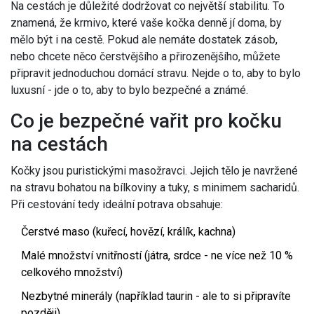
Na cestách je důležité dodržovat co největší stabilitu. To
znamená, že krmivo, které vaše kočka denně jí doma, by
mělo být i na cestě. Pokud ale nemáte dostatek zásob,
nebo chcete něco čerstvějšího a přirozenějšího, můžete
připravit jednoduchou domácí stravu. Nejde o to, aby to bylo
luxusní - jde o to, aby to bylo bezpečné a známé.
Co je bezpečné vařit pro kočku
na cestách
Kočky jsou puristickými masožravci. Jejich tělo je navržené
na stravu bohatou na bílkoviny a tuky, s minimem sacharidů.
Při cestování tedy ideální potrava obsahuje:
Čerstvé maso (kuřecí, hovězí, králík, kachna)
Malé množství vnitřností (játra, srdce - ne více než 10 %
celkového množství)
Nezbytné minerály (například taurin - ale to si připravíte
později)