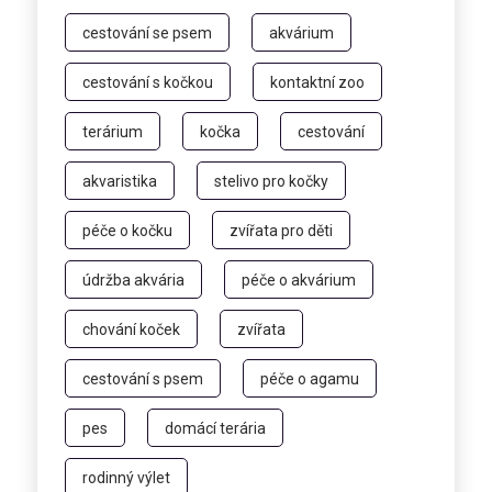
cestování se psem
akvárium
cestování s kočkou
kontaktní zoo
terárium
kočka
cestování
akvaristika
stelivo pro kočky
péče o kočku
zvířata pro děti
údržba akvária
péče o akvárium
chování koček
zvířata
cestování s psem
péče o agamu
pes
domácí terária
rodinný výlet