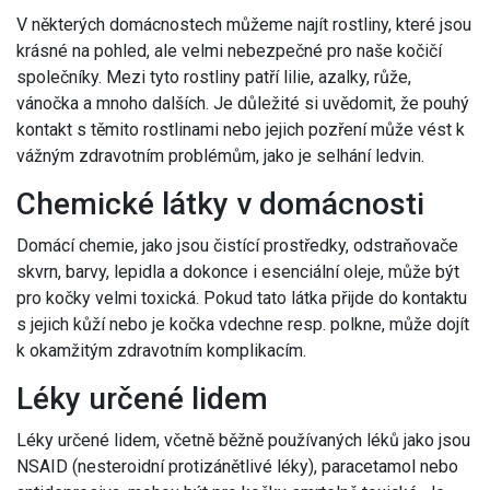
V některých domácnostech můžeme najít rostliny, které jsou
krásné na pohled, ale velmi nebezpečné pro naše kočičí
společníky. Mezi tyto rostliny patří lilie, azalky, růže,
vánočka a mnoho dalších. Je důležité si uvědomit, že pouhý
kontakt s těmito rostlinami nebo jejich pozření může vést k
vážným zdravotním problémům, jako je selhání ledvin.
Chemické látky v domácnosti
Domácí chemie, jako jsou čistící prostředky, odstraňovače
skvrn, barvy, lepidla a dokonce i esenciální oleje, může být
pro kočky velmi toxická. Pokud tato látka přijde do kontaktu
s jejich kůží nebo je kočka vdechne resp. polkne, může dojít
k okamžitým zdravotním komplikacím.
Léky určené lidem
Léky určené lidem, včetně běžně používaných léků jako jsou
NSAID (nesteroidní protizánětlivé léky), paracetamol nebo