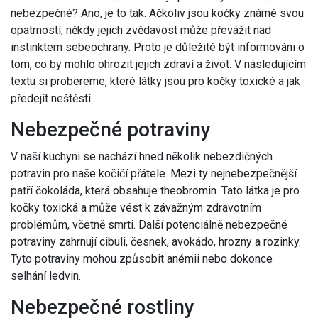
nebezpečné? Ano, je to tak. Ačkoliv jsou kočky známé svou
opatrností, někdy jejich zvědavost může převážit nad
instinktem sebeochrany. Proto je důležité být informováni o
tom, co by mohlo ohrozit jejich zdraví a život. V následujícím
textu si probereme, které látky jsou pro kočky toxické a jak
předejít neštěstí.
Nebezpečné potraviny
V naší kuchyni se nachází hned několik nebezdičných
potravin pro naše kočičí přátele. Mezi ty nejnebezpečnější
patří čokoláda, která obsahuje theobromin. Tato látka je pro
kočky toxická a může vést k závažným zdravotním
problémům, včetně smrti. Další potenciálně nebezpečné
potraviny zahrnují cibuli, česnek, avokádo, hrozny a rozinky.
Tyto potraviny mohou způsobit anémii nebo dokonce
selhání ledvin.
Nebezpečné rostliny