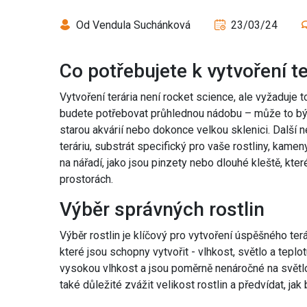
Od Vendula Suchánková
23/03/24
Co potřebujete k vytvoření te
Vytvoření terária není rocket science, ale vyžaduje 
budete potřebovat průhlednou nádobu – může to být
starou akvárií nebo dokonce velkou sklenici. Další 
teráriu, substrát specifický pro vaše rostliny, kamen
na nářadí, jako jsou pinzety nebo dlouhé kleště, kt
prostorách.
Výběr správných rostlin
Výběr rostlin je klíčový pro vytvoření úspěšného ter
které jsou schopny vytvořit - vlhkost, světlo a teplotu
vysokou vlhkost a jsou poměrně nenáročné na světlo,
také důležité zvážit velikost rostlin a předvídat, jak