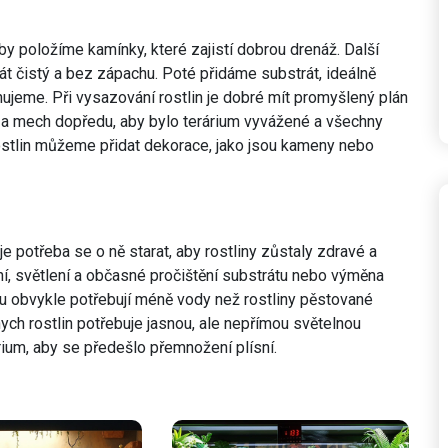
y položíme kamínky, které zajistí dobrou drenáž. Další
rát čistý a bez zápachu. Poté přidáme substrát, ideálně
ánujeme. Při vysazování rostlin je dobré mít promyšlený plán
iny a mech dopředu, aby bylo terárium vyvážené a všechny
rostlin můžeme přidat dekorace, jako jsou kameny nebo
e potřeba se o ně starat, aby rostliny zůstaly zdravé a
ní, světlení a občasné pročištění substrátu nebo výměna
áriu obvykle potřebují méně vody než rostliny pěstované
ch rostlin potřebuje jasnou, ale nepřímou světelnou
árium, aby se předešlo přemnožení plísní.