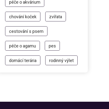
péče o akvárium
chování koček
zvířata
cestování s psem
péče o agamu
pes
domácí terária
rodinný výlet