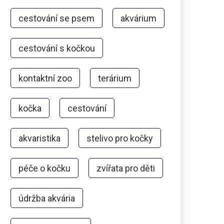
cestování se psem
akvárium
cestování s kočkou
kontaktní zoo
terárium
kočka
cestování
akvaristika
stelivo pro kočky
péče o kočku
zvířata pro děti
údržba akvária