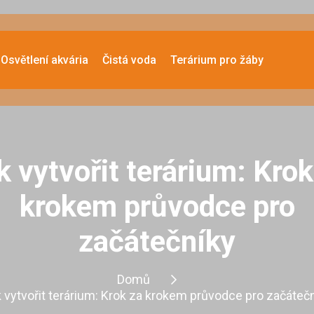
Osvětlení akvária
Čistá voda
Terárium pro žáby
k vytvořit terárium: Krok
krokem průvodce pro
začátečníky
Domů
 vytvořit terárium: Krok za krokem průvodce pro začáteč