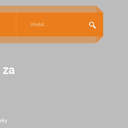
 za
níky