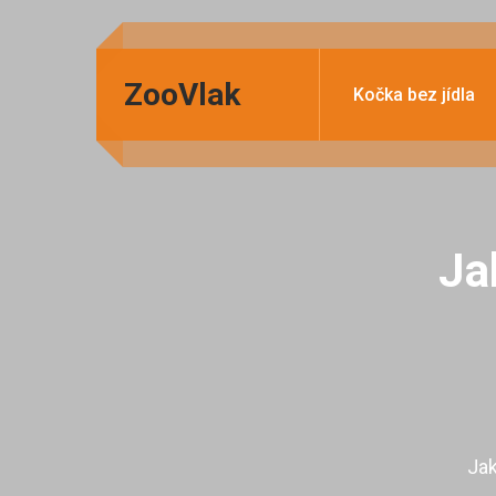
ZooVlak
Kočka bez jídla
Ja
Jak