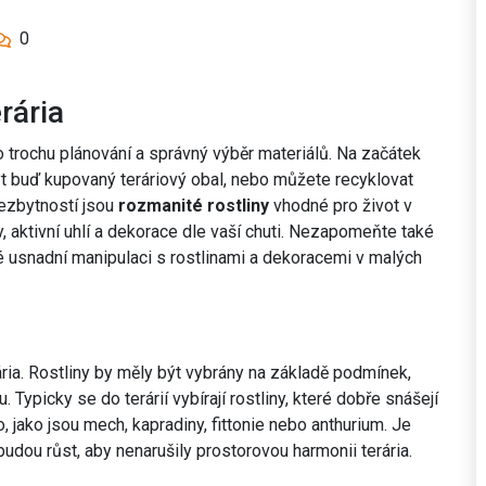
0
rária
to trochu plánování a správný výběr materiálů. Na začátek
 buď kupovaný teráriový obal, nebo můžete recyklovat
nezbytností jsou
rozmanité rostliny
vhodné pro život v
y, aktivní uhlí a dekorace dle vaší chuti. Nezapomeňte také
eré usnadní manipulaci s rostlinami a dekoracemi v malých
ária. Rostliny by měly být vybrány na základě podmínek,
. Typicky se do terárií vybírají rostliny, které dobře snášejí
 jako jsou mech, kapradiny, fittonie nebo anthurium. Je
 budou růst, aby nenarušily prostorovou harmonii terária.