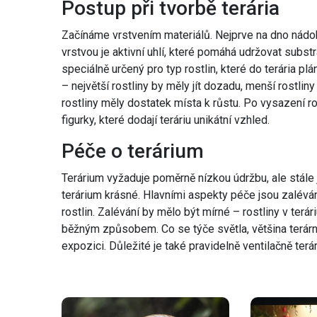
Postup při tvorbě terária
Začínáme vrstvením materiálů. Nejprve na dno nádob
vrstvou je aktivní uhlí, které pomáhá udržovat subst
speciálně určený pro typ rostlin, které do terária pl
– největší rostliny by měly jít dozadu, menší rostl
rostliny měly dostatek místa k růstu. Po vysazení 
figurky, které dodají teráriu unikátní vzhled.
Péče o terárium
Terárium vyžaduje poměrně nízkou údržbu, ale stále j
terárium krásné. Hlavními aspekty péče jsou zalévá
rostlin. Zalévání by mělo být mírné – rostliny v ter
běžným způsobem. Co se týče světla, většina terárny
expozici. Důležité je také pravidelně ventilačně ter