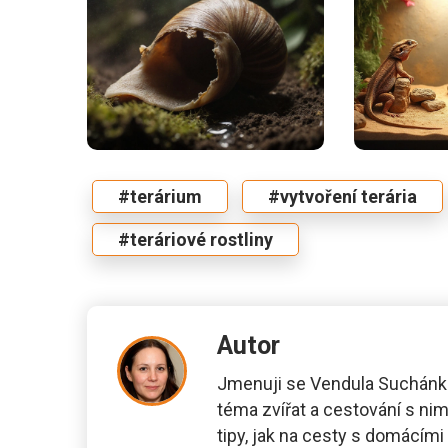
#terárium
#vytvoření terária
#teráriové rostliny
Autor
Jmenuji se Vendula Suchánko
téma zvířat a cestování s nim
tipy, jak na cesty s domácím